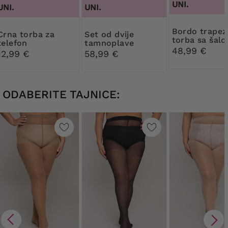
UNI.
UNI.
UNI.
Bordo trapezoidna
torba za
Set od dvije
torba sa šal
telefon
tamnoplave
48,99 €
torbice
12,99 €
58,99 €
ODABERITE TAJNICE: