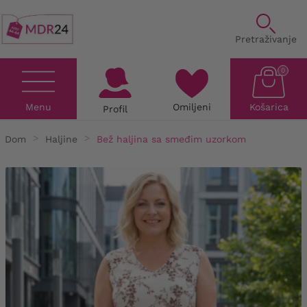
Pretraživanje
0
Menu
Omiljeni
Košarica
Profil
Dom
Haljine
Bež haljina sa smeđim uzorkom