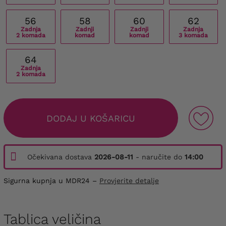
56
58
60
62
Zadnja
Zadnji
Zadnji
Zadnja
2 komada
komad
komad
3 komada
64
Zadnja
2 komada
DODAJ U KOŠARICU
Očekivana dostava
2026-08-11
- naručite do
14:00
Sigurna kupnja u MDR24 –
Provjerite detalje
Tablica veličina