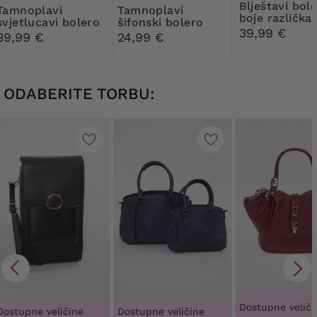
Blještavi bolero
plavi
Tamnoplavi
boje različka
svjetlucavi bolero
šifonski bolero
39,99 €
39,99 €
24,99 €
ODABERITE TORBU:
Dostupne veliči
Dostupne veličine
Dostupne veličine