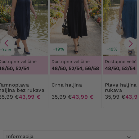
−19%
−19%
−19%
Dostupne veličine
Dostupne veličine
Dostupne veliči
48/50, 52/54
48/50, 52/54, 56/58
48/50, 52/54
plava
Crna haljina
Plava haljina bez
haljina bez rukava
rukava
35,99 €
43,99 €
35,99 €
43,99 €
35,99 €
43,9
Informacija
