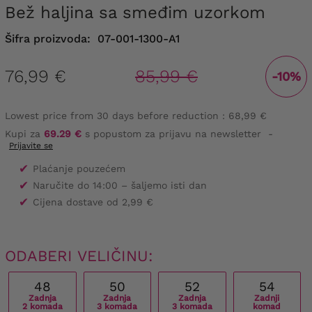
Bež haljina sa smeđim uzorkom
Šifra proizvoda:
07-001-1300-A1
76,99 €
85,99 €
-10%
Lowest price from 30 days before reduction :
68,99 €
Kupi za
69.29 €
s popustom za prijavu na newsletter
-
Prijavite se
✔
Plaćanje pouzećem
✔
Naručite do 14:00 – šaljemo isti dan
✔
Cijena dostave od 2,99 €
ODABERI VELIČINU:
48
50
52
54
Zadnja
Zadnja
Zadnja
Zadnji
2 komada
3 komada
3 komada
komad