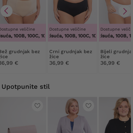
Dostupne veličine
Dostupne veličine
Dostupne veliči
uća, 100B, 100C, 100D, 100DD, 100F, 100G, 100H, 100I, 100J, 1
100 tisuća, 100B, 100C, 100D, 100DD, 100F, 1
100 tisuća, 100B, 100
dnjak bez
Crni grudnjak bez
Bijeli grudnjak bez
žice
žice
žice
36,99 €
36,99 €
36,99 €
Upotpunite stil