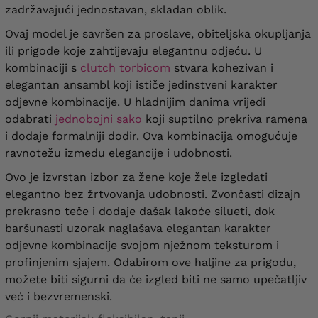
zadržavajući jednostavan, skladan oblik.
Ovaj model je savršen za proslave, obiteljska okupljanja
ili prigode koje zahtijevaju elegantnu odjeću. U
kombinaciji s
clutch torbicom
stvara kohezivan i
elegantan ansambl koji ističe jedinstveni karakter
odjevne kombinacije. U hladnijim danima vrijedi
odabrati
jednobojni sako
koji suptilno prekriva ramena
i dodaje formalniji dodir. Ova kombinacija omogućuje
ravnotežu između elegancije i udobnosti.
Ovo je izvrstan izbor za žene koje žele izgledati
elegantno bez žrtvovanja udobnosti. Zvončasti dizajn
prekrasno teče i dodaje dašak lakoće silueti, dok
baršunasti uzorak naglašava elegantan karakter
odjevne kombinacije svojom nježnom teksturom i
profinjenim sjajem. Odabirom ove haljine za prigodu,
možete biti sigurni da će izgled biti ne samo upečatljiv
već i bezvremenski.