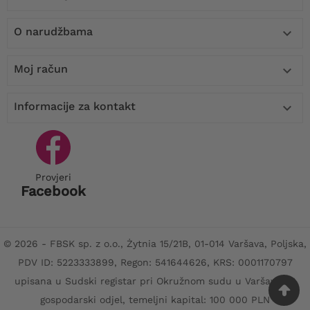
O narudžbama

Moj račun

Informacije za kontakt

Provjeri
Facebook
© 2026 - FBSK sp. z o.o., Żytnia 15/21B, 01-014 Varšava, Poljska,
PDV ID: 5223333899, Regon: 541644626, KRS: 0001170797
upisana u Sudski registar pri Okružnom sudu u Varšavi, XII
gospodarski odjel, temeljni kapital: 100 000 PLN