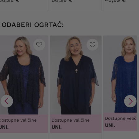
ružičastim
cvijećem
ODABERI OGRTAČ:
Dostupne veliči
Dostupne veličine
Dostupne veličine
UNI.
UNI.
UNI.