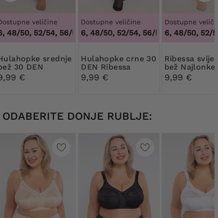
Dostupne veličine
Dostupne veličine
Dostupne veliči
 48/50, 52/54, 56/58, 60/62
44/46, 48/50, 52/54, 56/58, 60/62
,
44/46, 48/50, 52/54, 56/58, 
44/46, 48/50, 52/54
,
44/46, 
pke srednje
Hulahopke crne 30
Ribessa svijetlo
bež 30 DEN
DEN Ribessa
bež Najlonke
Ribessa
DEN
9,99 €
9,99 €
9,99 €
ODABERITE DONJE RUBLJE: