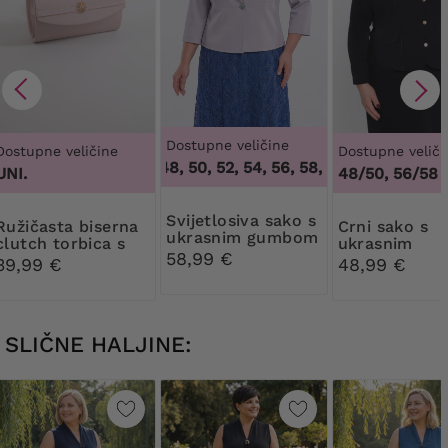
Dostupne veličine
Dostupne veličine
Dostupne veliči
46, 48, 50, 52, 54, 56, 58, 60, 62, 64
,
46, 48
UNI.
48/50, 56/58
Svijetlosiva sako s
ta biserna
Crni sako s
ukrasnim gumbom
clutch torbica s
ukrasnim
58,99 €
ukrasom
gumbima
39,99 €
48,99 €
SLIČNE HALJINE: