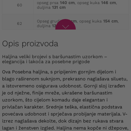
opseg prsa
140 cm
, opseg kuka
146 cm
,
60
duljina
131 cm
Opseg grudi
148 cm
, opseg kuka
154 cm
,
62
duljina
132 cm
opseg prsa
152 cm
, opseg kuka
158 cm
,
Opis proizvoda
64
duljina
135 cm
Haljina veliki brojevi s baršunastim uzorkom –
elegancija i lakoća za posebne prigode
Ova Posebna haljina, s pripijenim gornjim dijelom i
blago raširenom suknjom, prekrasno naglašava siluetu,
a istovremeno osigurava udobnost. Gornji sloj izrađen
je od nježne, finije mreže, ukrašene baršunastim
uzorkom, što cijelom komadu daje elegantan i
privlačan karakter. Srednje teška, elastična podstava
povećava udobnost i sprječava probijanje materijala. V-
izrez naglašava dekolte, dok dizajn bez rukava stvara
lagan i ženstven izgled. Haljina nema kopče ni džepove,