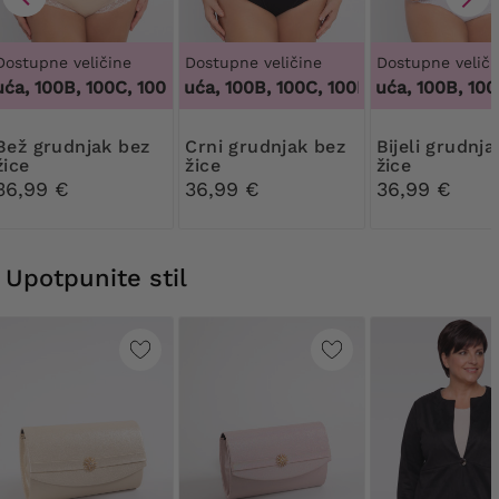
Dostupne veličine
Dostupne veličine
Dostupne veliči
a, 100B, 100C, 100D, 100DD, 100F, 100G, 100H, 100I, 100J, 105
100 tisuća, 100B, 100C, 100D, 100DD, 100F, 100G
100 tisuća, 100B, 100C,
dnjak bez
Crni grudnjak bez
Bijeli grudnjak bez
žice
žice
žice
36,99 €
36,99 €
36,99 €
Upotpunite stil