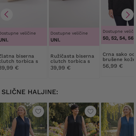
Dostupne veliči
Dostupne veličine
Dostupne veličine
50, 52, 54, 56,
UNI.
UNI.
Crna sako od
 biserna
Ružičasta biserna
brušene kože
clutch torbica s
clutch torbica s
56,99 €
ukrasom
ukrasom
39,99 €
39,99 €
SLIČNE HALJINE: