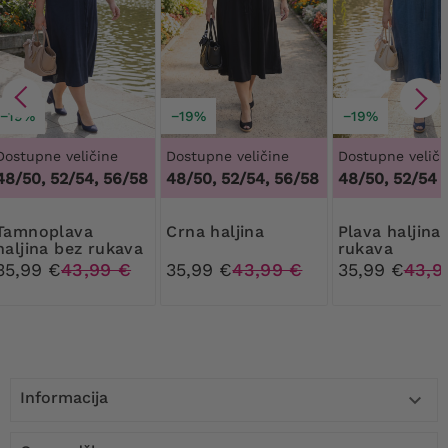
−19%
−19%
−19%
Dostupne veličine
Dostupne veličine
Dostupne veliči
48/50, 52/54, 56/58
48/50, 52/54, 56/58
48/50, 52/54
plava
Crna haljina
Plava haljina bez
haljina bez rukava
rukava
35,99 €
43,99 €
35,99 €
43,99 €
35,99 €
43,9
Informacija
