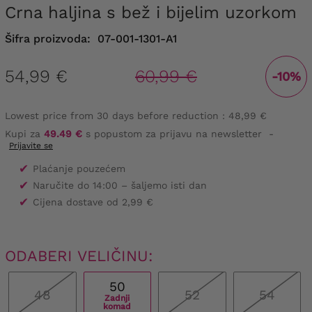
Crna haljina s bež i bijelim uzorkom
Šifra proizvoda:
07-001-1301-A1
54,99 €
60,99 €
-10%
Lowest price from 30 days before reduction :
48,99 €
Kupi za
49.49 €
s popustom za prijavu na newsletter
-
Prijavite se
✔
Plaćanje pouzećem
✔
Naručite do 14:00 – šaljemo isti dan
✔
Cijena dostave od 2,99 €
ODABERI VELIČINU:
50
48
52
54
Zadnji
komad