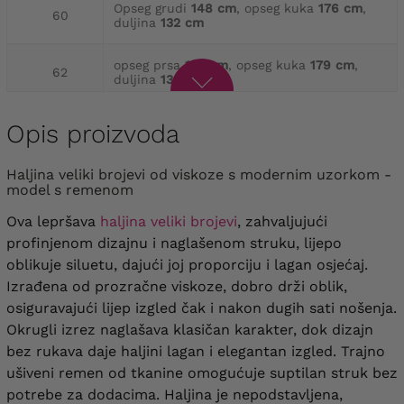
Opseg grudi
148 cm
, opseg kuka
176 cm
,
60
duljina
132 cm
opseg prsa
152 cm
, opseg kuka
179 cm
,
62
duljina
133 cm
opseg prsa
156 cm
, opseg kuka
182 cm
,
Opis proizvoda
64
duljina
134 cm
Haljina veliki brojevi od viskoze s modernim uzorkom -
model s remenom
Ova lepršava
haljina veliki brojevi
, zahvaljujući
profinjenom dizajnu i naglašenom struku, lijepo
oblikuje siluetu, dajući joj proporciju i lagan osjećaj.
Izrađena od prozračne viskoze, dobro drži oblik,
osiguravajući lijep izgled čak i nakon dugih sati nošenja.
Okrugli izrez naglašava klasičan karakter, dok dizajn
bez rukava daje haljini lagan i elegantan izgled. Trajno
ušiveni remen od tkanine omogućuje suptilan struk bez
potrebe za dodacima. Haljina je nepodstavljena,