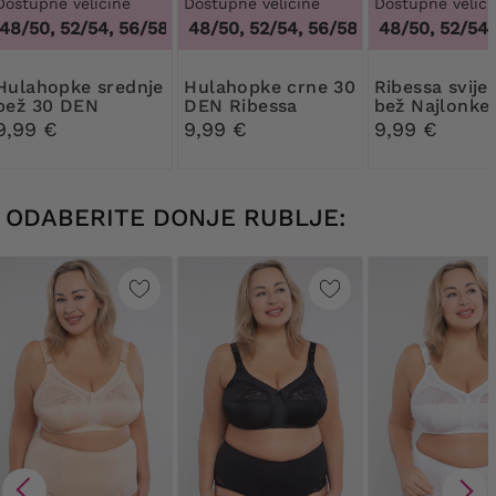
Dostupne veličine
Dostupne veličine
Dostupne veliči
8/50, 52/54, 56/58, 60/62
44/46, 48/50, 52/54, 56/58, 60/62
,
44/46, 48/50, 52/54, 56/58, 60
44/46, 48/50, 52/54, 5
,
44/46, 48
pke srednje
Hulahopke crne 30
Ribessa svijetlo
bež 30 DEN
DEN Ribessa
bež Najlonke
Ribessa
DEN
9,99 €
9,99 €
9,99 €
ODABERITE DONJE RUBLJE: