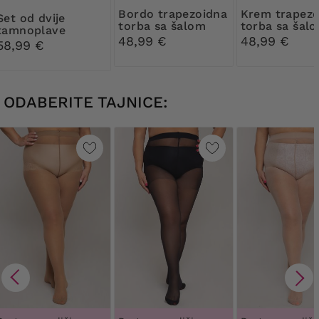
Bordo trapezoidna
Krem trapezoidna
d dvije
torba sa šalom
torba sa šal
tamnoplave
48,99 €
48,99 €
torbice
58,99 €
ODABERITE TAJNICE: