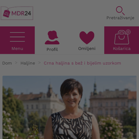
Pretraživanje
0
Menu
Omiljeni
Košarica
Profil
Dom
Haljine
Crna haljina s bež i bijelim uzorkom