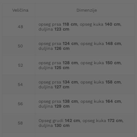
Veličina
Dimenzije
opseg prsa
118 cm
, opseg kuka
140 cm
,
48
duljina
123 cm
opseg prsa
124 cm
, opseg kuka
148 cm
,
50
duljina
126 cm
opseg prsa
128 cm
, opseg kuka
150 cm
,
52
duljina
125 cm
opseg prsa
134 cm
, opseg kuka
158 cm
,
54
duljina
127 cm
opseg prsa
138 cm
, opseg kuka
164 cm
,
56
duljina
129 cm
Opseg grudi
142 cm
, opseg kuka
172 cm
,
58
duljina
130 cm