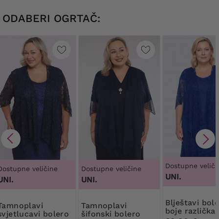
ODABERI OGRTAČ:
Dostupne veliči
Dostupne veličine
Dostupne veličine
UNI.
UNI.
UNI.
Blještavi bolero
plavi
Tamnoplavi
boje različka
svjetlucavi bolero
šifonski bolero