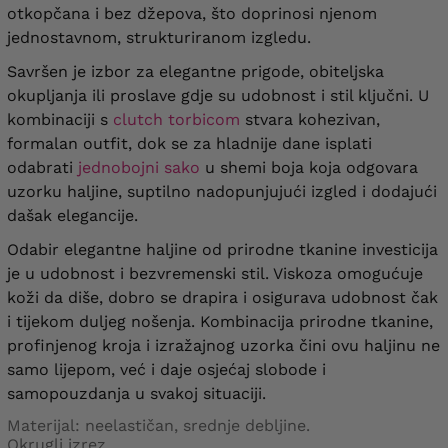
otkopčana i bez džepova, što doprinosi njenom
jednostavnom, strukturiranom izgledu.
Savršen je izbor za elegantne prigode, obiteljska
okupljanja ili proslave gdje su udobnost i stil ključni. U
kombinaciji s
clutch torbicom
stvara kohezivan,
formalan outfit, dok se za hladnije dane isplati
odabrati
jednobojni sako
u shemi boja koja odgovara
uzorku haljine, suptilno nadopunjujući izgled i dodajući
dašak elegancije.
Odabir elegantne haljine od prirodne tkanine investicija
je u udobnost i bezvremenski stil. Viskoza omogućuje
koži da diše, dobro se drapira i osigurava udobnost čak
i tijekom duljeg nošenja. Kombinacija prirodne tkanine,
profinjenog kroja i izražajnog uzorka čini ovu haljinu ne
samo lijepom, već i daje osjećaj slobode i
samopouzdanja u svakoj situaciji.
Materijal: neelastičan, srednje debljine.
Okrugli izrez.