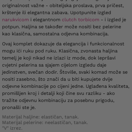
originalnost važne - obiteljska proslava, prva pričest,
krštenje ili elegantna zabava. Upotpunite izgled
narukvicom
i elegantnom
clutch torbicom
- i izgled je
potpun. Haljina se također može nositi bez pelerine
kao klasična, samostalna odjevna kombinacija.
Ovaj komplet dokazuje da elegancija i funkcionalnost
mogu ići ruku pod ruku. Klasična, zvonasta haljina
temelj je koji nikad ne izlazi iz mode, dok lepršavi
cvjetni pelerina sa sjajem cijelom izgledu daje
jedinstven, svečan dodir. Štoviše, svaki komad može se
nositi zasebno, što znači da u biti kupujete dvije
odjevne kombinacije po cijeni jedne. Uglađena kvaliteta,
promišljen kroj i detalji koji čine svu razliku - ako
tražite odjevnu kombinaciju za posebnu prigodu,
pronašli ste je.
Materijal haljine: elastičan, tanak.
Materijal pelerine: neelastičan, tanak.
"V" izrez.