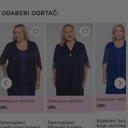
ODABERI OGRTAČ:
Dostupne veliči
Dostupne veličine
Dostupne veličine
UNI.
UNI.
UNI.
Blještavi bolero
plavi
Tamnoplavi
boje različka
svjetlucavi bolero
šifonski bolero