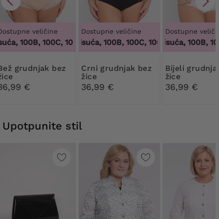
Dostupne veličine
Dostupne veličine
Dostupne veliči
ća, 100B, 100C, 100D, 100DD, 100F, 100G, 100H, 100I, 100J, 1
100 tisuća, 100B, 100C, 100D, 100DD, 100F, 10
100 tisuća, 100B, 100C
dnjak bez
Crni grudnjak bez
Bijeli grudnjak bez
žice
žice
žice
36,99 €
36,99 €
36,99 €
Upotpunite stil