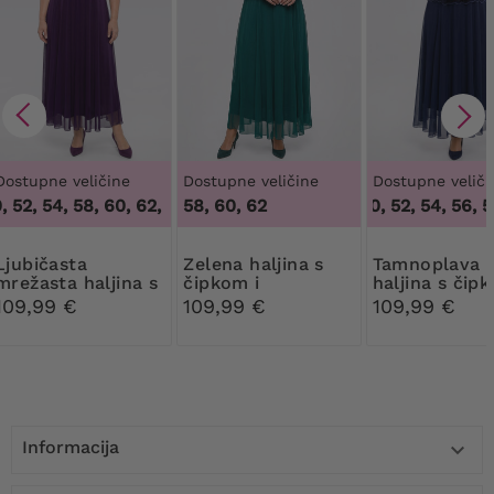
Dostupne veličine
Dostupne veličine
Dostupne veliči
52, 54, 58, 60, 62, 64
,
48, 50, 52, 54, 58, 60, 62, 64
58, 60, 62
48, 50, 52, 54, 56, 58
ičasta
Zelena haljina s
Tamnoplava
mrežasta haljina s
čipkom i
haljina s čip
čipkom
šljokicama
šljokicama
109,99 €
109,99 €
109,99 €
Informacija
