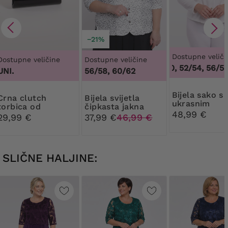
−21%
Dostupne veliči
Dostupne veličine
Dostupne veličine
48/50, 52/54, 56/58,
UNI.
56/58, 60/62
Bijela sako s
 clutch
Bijela svijetla
ukrasnim
torbica od
čipkasta jakna
gumbima
48,99 €
lakirane kože
29,99 €
37,99 €
46,99 €
SLIČNE HALJINE: