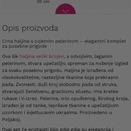
50 cm
opseg grudi
144 cm
, opseg kuka
168 cm
,
60
duljina
139 cm
, duljina rukava
34 cm
, bicepsi
54 cm
Opis proizvoda
opseg prsa
152 cm
, opseg kuka
172 cm
,
Crna haljina s cvjetnim pelerinom – elegantni komplet
62
duljina
140 cm
, duljina rukava
35 cm
, bicepsi
za posebne prigode
58 cm
Ova šik
haljina veliki brojevi
, s odvojivim, laganim
opseg prsa
156 cm
, opseg kuka
176 cm
,
pelerinom, stvara upečatljiv, spreman za nošenje izgled
64
duljina
141 cm
, duljina rukava
35 cm
, bicepsi
za svaku posebnu prigodu. Haljina je izrađena od
60 cm
visokokvalitetne, rastezljive tkanine koja prekrasno
pada. Zvonasti, duži kroj slobodno pada od struka,
stvarajući ženstvenu, gracioznu siluetu. Ima kratke
rukave i V-izrez. Pelerina, vrlo opuštenog, širokog kroja,
izrađen je od tanke, lepršave tkanine s upečatljivim
uzorkom i svjetlucavim ukrasima. Proizvedeno u
Poljskoj.
Ovaj set će pristajati bilo gdje gdje su elegancija i