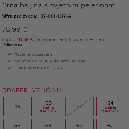
Crna haljina s cvjetnim pelerinom
Šifra proizvoda:
07-001-1317-A1
78,99 €
Kupi za
71.09 €
s popustom za prijavu na newsletter
-
Prijavite se
✔
Plaćanje pouzećem
✔
Naručite do 14:00 – šaljemo isti dan
✔
Cijena dostave od 2,99 €
ODABERI VELIČINU:
50
54
48
52
Zadnja
Zadnja
3 komada
2 komada
56
58
60
62