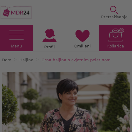
Pretraživanje
0
Menu
Omiljeni
Košarica
Profil
Dom
Haljine
Crna haljina s cvjetnim pelerinom