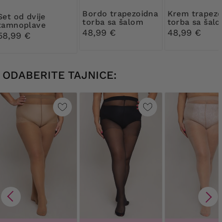
Bordo trapezoidna
Krem trapezoidna
d dvije
torba sa šalom
torba sa šal
tamnoplave
48,99 €
48,99 €
torbice
58,99 €
ODABERITE TAJNICE: