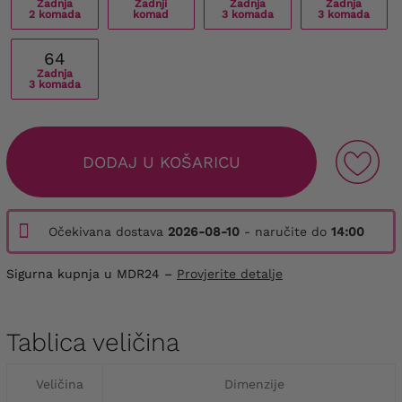
Zadnja
Zadnji
Zadnja
Zadnja
2 komada
komad
3 komada
3 komada
64
Zadnja
3 komada
DODAJ U KOŠARICU
Očekivana dostava
2026-08-10
- naručite do
14:00
Sigurna kupnja u MDR24 –
Provjerite detalje
Tablica veličina
Veličina
Dimenzije