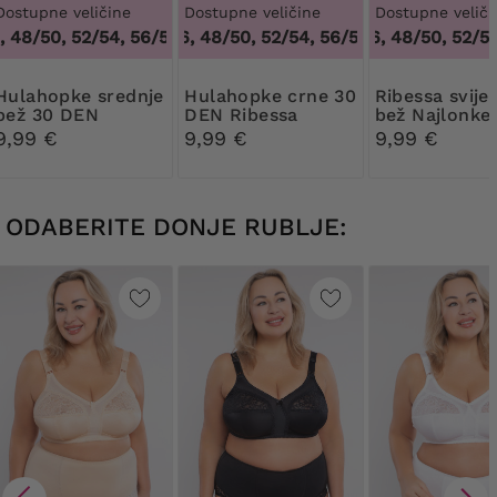
Dostupne veličine
Dostupne veličine
Dostupne veliči
48/50, 52/54, 56/58, 60/62
44/46, 48/50, 52/54, 56/58, 60/62
,
44/46, 48/50, 52/54, 56/58, 6
44/46, 48/50, 52/54,
,
44/46, 4
pke srednje
Hulahopke crne 30
Ribessa svijetlo
bež 30 DEN
DEN Ribessa
bež Najlonke
Ribessa
DEN
9,99 €
9,99 €
9,99 €
ODABERITE DONJE RUBLJE: