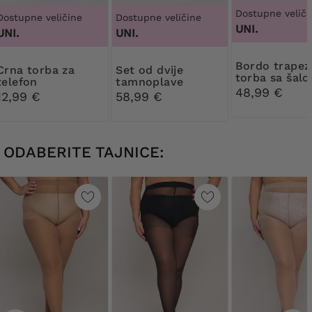
Dostupne veliči
Dostupne veličine
Dostupne veličine
UNI.
UNI.
UNI.
Bordo trapezoidna
torba za
Set od dvije
torba sa šal
telefon
tamnoplave
48,99 €
torbice
12,99 €
58,99 €
ODABERITE TAJNICE: