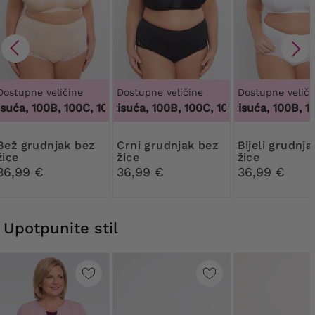
Dostupne veličine
Dostupne veličine
Dostupne veliči
uća, 100B, 100C, 100D, 100DD, 100F, 100G, 100H, 100I, 100J, 1
100 tisuća, 100B, 100C, 100D, 100DD, 100F, 10
100 tisuća, 100B, 100C
dnjak bez
Crni grudnjak bez
Bijeli grudnjak bez
žice
žice
žice
36,99 €
36,99 €
36,99 €
Upotpunite stil