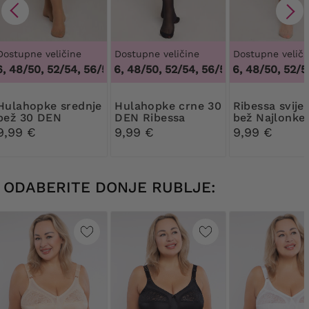
Dostupne veličine
Dostupne veličine
Dostupne veliči
48/50, 52/54, 56/58, 60/62
44/46, 48/50, 52/54, 56/58, 60/62
,
44/46, 48/50, 52/54, 56/58, 6
44/46, 48/50, 52/54,
,
44/46, 
pke srednje
Hulahopke crne 30
Ribessa svijetlo
bež 30 DEN
DEN Ribessa
bež Najlonke
Ribessa
DEN
9,99 €
9,99 €
9,99 €
ODABERITE DONJE RUBLJE: