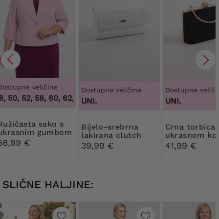
Dostupne veličine
Dostupne veličine
Dostupne veliči
 50, 52, 58, 60, 62, 64
,
46, 48, 50, 52, 58, 60, 62, 64
UNI.
UNI.
ta sako s
Bijelo-srebrna
Crna torbica s
ukrasnim gumbom
lakirana clutch
ukrasnom k
58,99 €
torbica torbica
39,99 €
41,99 €
SLIČNE HALJINE: