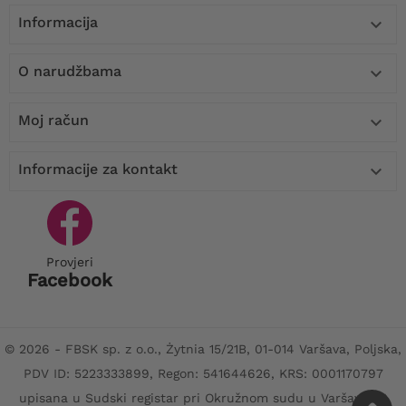
Informacija

O narudžbama

Moj račun

Informacije za kontakt

Provjeri
Facebook
© 2026 - FBSK sp. z o.o., Żytnia 15/21B, 01-014 Varšava, Poljska,
PDV ID: 5223333899, Regon: 541644626, KRS: 0001170797
upisana u Sudski registar pri Okružnom sudu u Varšavi, XII