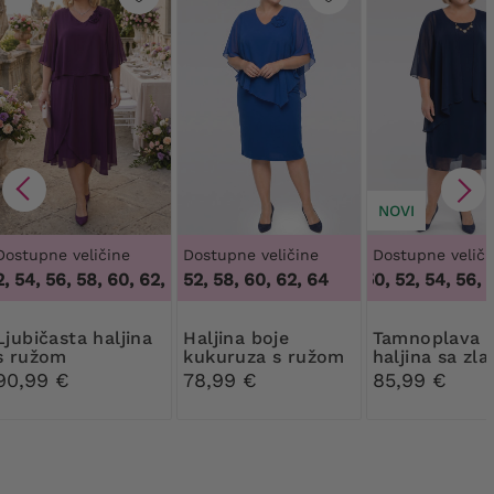
NOVI
Dostupne veličine
Dostupne veličine
Dostupne veliči
54, 56, 58, 60, 62, 64
,
52, 58, 60, 62, 64
50, 52, 54, 56, 58, 60, 62, 64
48, 50, 52, 54, 56, 58
ta haljina
Haljina boje
Tamnoplava
s ružom
kukuruza s ružom
haljina sa zl
ukrasima
90,99 €
78,99 €
85,99 €