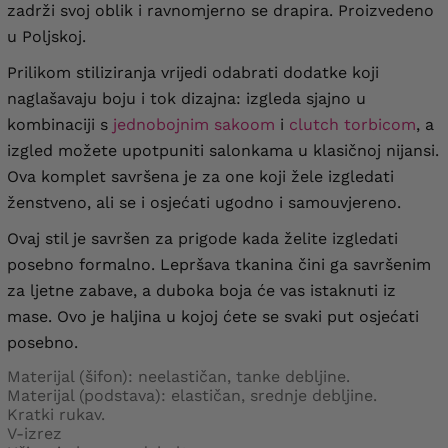
zadrži svoj oblik i ravnomjerno se drapira. Proizvedeno
u Poljskoj.
Prilikom stiliziranja vrijedi odabrati dodatke koji
naglašavaju boju i tok dizajna: izgleda sjajno u
kombinaciji s
jednobojnim sakoom
i
clutch torbicom
, a
izgled možete upotpuniti salonkama u klasičnoj nijansi.
Ova komplet savršena je za one koji žele izgledati
ženstveno, ali se i osjećati ugodno i samouvjereno.
Ovaj stil je savršen za prigode kada želite izgledati
posebno formalno. Lepršava tkanina čini ga savršenim
za ljetne zabave, a duboka boja će vas istaknuti iz
mase. Ovo je haljina u kojoj ćete se svaki put osjećati
posebno.
Materijal (šifon): neelastičan, tanke debljine.
Materijal (podstava): elastičan, srednje debljine.
Kratki rukav.
V-izrez