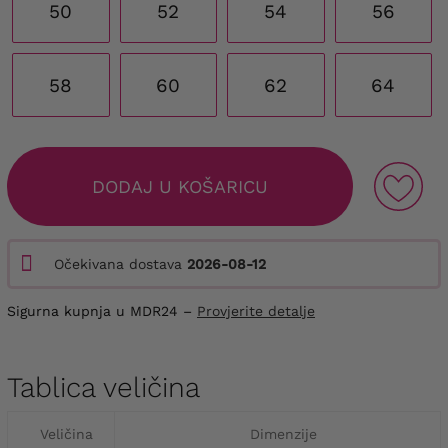
50
52
54
56
58
60
62
64
DODAJ U KOŠARICU
Očekivana dostava
2026-08-12
Sigurna kupnja u MDR24 –
Provjerite detalje
Tablica veličina
Veličina
Dimenzije