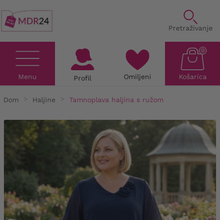
Pretraživanje
0
Menu
Omiljeni
Košarica
Profil
Dom
Haljine
Tamnoplava haljina s ružom