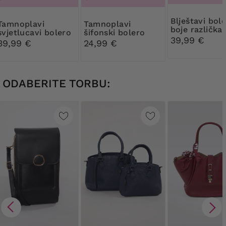
Blještavi bolero
plavi
Tamnoplavi
boje različka
svjetlucavi bolero
šifonski bolero
39,99 €
39,99 €
24,99 €
ODABERITE TORBU: