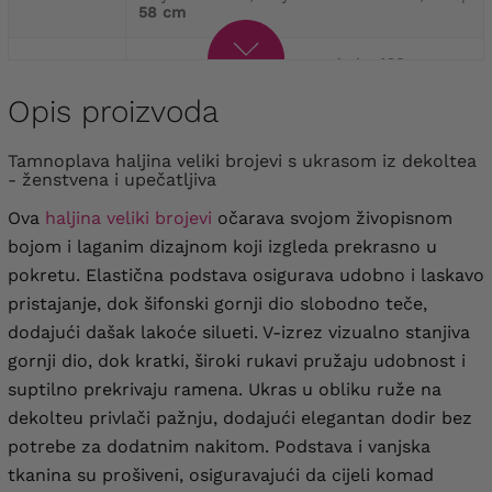
58 cm
opseg prsa
150 cm
, opseg kuka
168 cm
,
62
duljina
126 cm
, duljina rukava
44 cm
, biceps
60 cm
Opis proizvoda
opseg prsa
154 cm
, opseg kuka
174 cm
,
Tamnoplava haljina veliki brojevi s ukrasom iz dekoltea
64
duljina
128 cm
, duljina rukava
45 cm
, bicepsi
- ženstvena i upečatljiva
62 cm
Ova
haljina veliki brojevi
očarava svojom živopisnom
bojom i laganim dizajnom koji izgleda prekrasno u
pokretu. Elastična podstava osigurava udobno i laskavo
pristajanje, dok šifonski gornji dio slobodno teče,
dodajući dašak lakoće silueti. V-izrez vizualno stanjiva
gornji dio, dok kratki, široki rukavi pružaju udobnost i
suptilno prekrivaju ramena. Ukras u obliku ruže na
dekolteu privlači pažnju, dodajući elegantan dodir bez
potrebe za dodatnim nakitom. Podstava i vanjska
tkanina su prošiveni, osiguravajući da cijeli komad