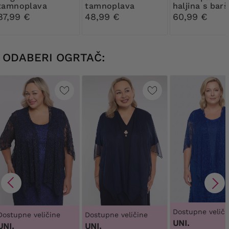
tamnoplava
tamnoplava
haljina s ba
haljina s ukrasom
haljina s brošem
i šljokicama
87,99 €
48,99 €
60,99 €
ODABERI OGRTAČ:
Dostupne veliči
Dostupne veličine
Dostupne veličine
UNI.
UNI.
UNI.