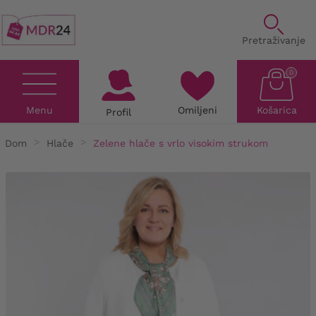
Pretraživanje
0
Menu
Omiljeni
Košarica
Profil
Dom
Hlače
Zelene hlače s vrlo visokim strukom