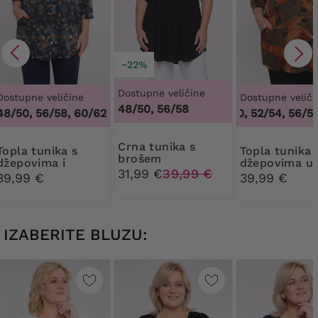
−22%
Dostupne veličine
Dostupne veličine
Dostupne veliči
48/50, 56/58
48/50, 56/58, 60/62
48/50, 52/54, 56/58,
Crna tunika s
nika s
Topla tunika s
brošem
džepovima i
džepovima u
31,99 €
39,99 €
geometrijskim
orijentalnim
39,99 €
39,99 €
uzorcima
uzorcima
IZABERITE BLUZU: