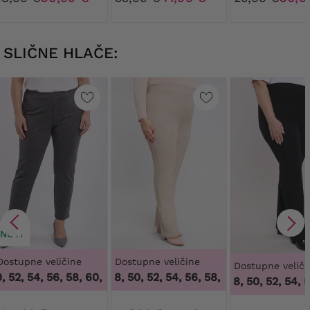
SLIČNE HLAČE:
NOVI
Dostupne veličine
Dostupne veličine
Dostupne veliči
 52, 54, 56, 58, 60, 62, 64
46, 48, 50, 52, 54, 56, 58, 60, 62, 64
,
48, 50, 52, 54, 56, 58, 60, 62, 64
,
46, 48
46, 48, 50, 52, 54, 56