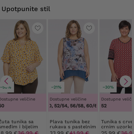
Upotpunite stil
−50%
−21%
−30%
Dostupne veličine
Dostupne veličine
Dostupne veliči
50
48/50, 52/54, 56/58, 60/62
,
48/50, 52/54, 
52
unika sa
Plava tunika bez
Tunika s crveno-
smeđim i bijelim
rukava s pastelnim
crnim uzork
uzorcima
uzorcima
18,99 €
36,99 €
33,99 €
41,99 €
25,99 €
36,9