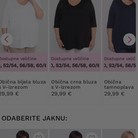
Dostupne veličine
Dostupne veličine
Dostupne veliči
52/54, 56/58, 60/62
48/50, 52/54, 56/58, 60/62
,
48/50, 52/54, 56/58, 60/62
48/50, 52/54, 56/58,
,
48/50, 52/54, 
bijela bluza
Obična crna bluza
Obična
s V-izrezom
s V-izrezom
tamnoplava b
s V-izrezom
29,99 €
29,99 €
29,99 €
ODABERITE JAKNU: