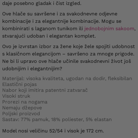
daje posebno gladak i čist izgled.
Ove hlače su savršene i za svakodnevne odjevne
kombinacije i za elegantnije kombinacije. Mogu se
kombinirati s laganom tunikom ili
jednobojnim sakoom
,
stvarajući udoban i elegantan komplet.
Ovo je izvrstan izbor za žene koje žele spojiti udobnost
s klasičnom elegancijom – savršeno za mnoge prigode.
Ne bi li upravo ove hlače učinile svakodnevni život još
udobnijim i elegantnijim?
Materijal: visoka kvaliteta, ugodan na dodir, fleksibilan
Elastični pojas
Nabor koji imitira patentni zatvarač
Visoki struk
Prorezi na nogama
Nemaju džepove
Poljski proizvod
Sastav: 77% pamuk, 18% poliester, 5% elastan
Model nosi veličinu 52/54 i visok je 172 cm.