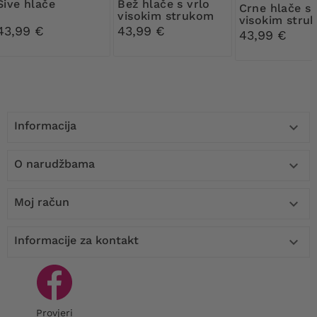
Sive hlače
Bež hlače s vrlo
Crne hlače s vrlo
visokim strukom
visokim stru
43,99 €
43,99 €
43,99 €
Informacija

O narudžbama

Moj račun

Informacije za kontakt

Provjeri