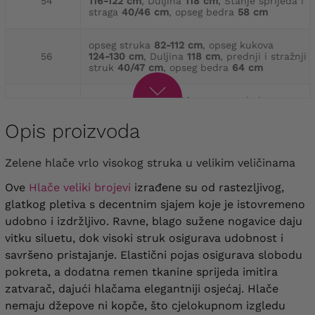
54
116-122 cm
, Duljina
118 cm
, Stanje sprijeda i
straga
40/46 cm
, opseg bedra
58 cm
opseg struka
82-112 cm
, opseg kukova
56
124-130 cm
, Duljina
118 cm
, prednji i stražnji
struk
40/47 cm
, opseg bedra
64 cm
opseg struka
102-134 cm
, opseg kukova
58
116-134 cm
, Duljina
118 cm
, Prednji i stražnji
struk
41/47 cm
, opseg bedra
70 cm
Opis proizvoda
A struk
106-140 cm
, opseg kukova
Zelene hlače vrlo visokog struka u velikim veličinama
60
120-140 cm
, Duljina
118 cm
, Stanje sprijeda i
straga
42/48 cm
, opseg bedra
72 cm
Ove
Hlače veliki brojevi
izrađene su od rastezljivog,
glatkog pletiva s decentnim sjajem koje je istovremeno
opseg struka
108-146 cm
, opseg kukova
udobno i izdržljivo. Ravne, blago sužene nogavice daju
62
124-146 cm
, Duljina
118 cm
, Prednji i stražnji
uspon
42/48 cm
, opseg bedra
72 cm
vitku siluetu, dok visoki struk osigurava udobnost i
savršeno pristajanje. Elastični pojas osigurava slobodu
opseg struka
114-158 cm
, opseg kukova
pokreta, a dodatna remen tkanine sprijeda imitira
64
138-152 cm
, Duljina
118 cm
, Stanje sprijeda i
zatvarač, dajući hlačama elegantniji osjećaj. Hlače
straga
43/49 cm
, opseg bedra
72 cm
nemaju džepove ni kopče, što cjelokupnom izgledu