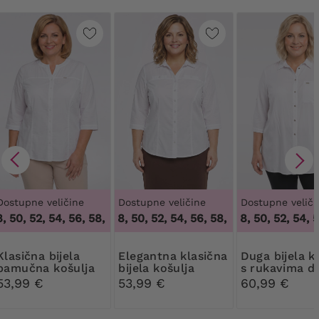
Dostupne veličine
Dostupne veličine
Dostupne veliči
 50, 52, 54, 56, 58, 60
46, 48, 50, 52, 54, 56, 58
,
46, 48, 50, 52, 54, 56, 58, 60
46, 48, 50, 52, 54, 56
,
46, 48, 50, 52, 54
na bijela
Elegantna klasična
Duga bijela košulja
pamučna košulja
bijela košulja
s rukavima d
lakta
53,99 €
53,99 €
60,99 €