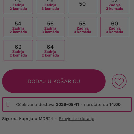
46
48
52
50
Zadnja
Zadnja
Zadnja
2 komada
3 komada
3 komada
54
56
58
60
Zadnja
Zadnja
Zadnja
Zadnja
2 komada
3 komada
3 komada
3 komada
62
64
Zadnja
Zadnja
2 komada
2 komada
DODAJ U KOŠARICU
Očekivana dostava
2026-08-11
- naručite do
14:00
Sigurna kupnja u MDR24 –
Provjerite detalje