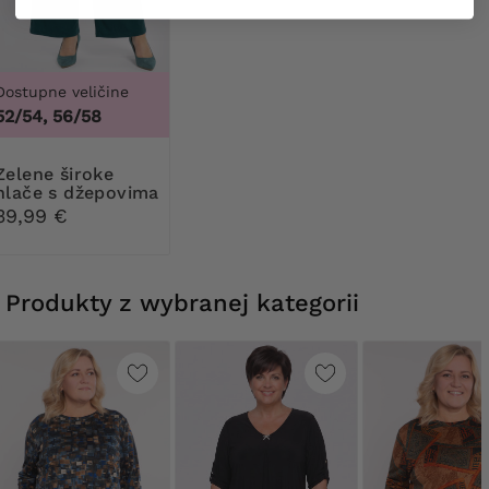
Dostupne veličine
52/54, 56/58
 široke
hlače s džepovima
39,99 €
Produkty z wybranej kategorii