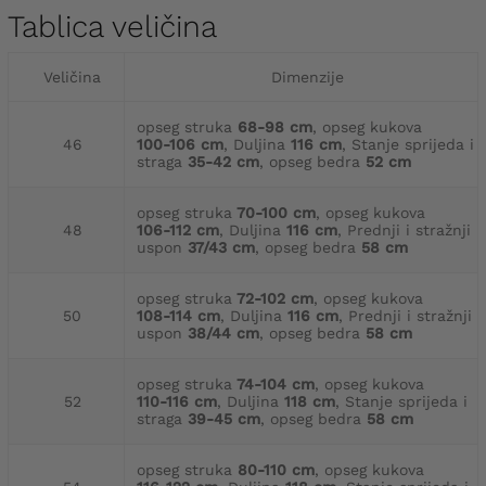
Tablica veličina
Veličina
Dimenzije
opseg struka
68-98 cm
, opseg kukova
46
100-106 cm
, Duljina
116 cm
, Stanje sprijeda i
straga
35-42 cm
, opseg bedra
52 cm
opseg struka
70-100 cm
, opseg kukova
48
106-112 cm
, Duljina
116 cm
, Prednji i stražnji
uspon
37/43 cm
, opseg bedra
58 cm
opseg struka
72-102 cm
, opseg kukova
50
108-114 cm
, Duljina
116 cm
, Prednji i stražnji
uspon
38/44 cm
, opseg bedra
58 cm
opseg struka
74-104 cm
, opseg kukova
52
110-116 cm
, Duljina
118 cm
, Stanje sprijeda i
straga
39-45 cm
, opseg bedra
58 cm
opseg struka
80-110 cm
, opseg kukova