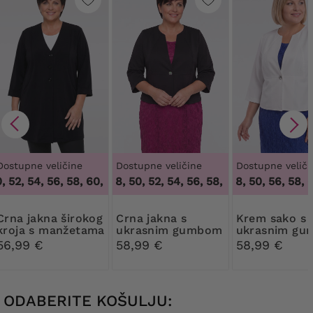
Dostupne veličine
Dostupne veličine
Dostupne veliči
 52, 54, 56, 58, 60, 62
46, 48, 50, 52, 54, 56, 58, 60, 62, 64
,
48, 50, 52, 54, 56, 58, 60, 62
46, 48, 50, 56, 58, 60
,
46, 48
kna širokog
Crna jakna s
Krem sako s
kroja s manžetama
ukrasnim gumbom
ukrasnim g
56,99 €
58,99 €
58,99 €
ODABERITE KOŠULJU: