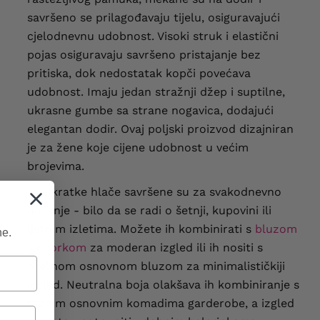
savršeno se prilagođavaju tijelu, osiguravajući
cjelodnevnu udobnost. Visoki struk i elastični
pojas osiguravaju savršeno pristajanje bez
pritiska, dok nedostatak kopči povećava
udobnost. Imaju jedan stražnji džep i suptilne,
ukrasne gumbe sa strane nogavica, dodajući
elegantan dodir. Ovaj poljski proizvod dizajniran
je za žene koje cijene udobnost u većim
brojevima.
Ove kratke hlače savršene su za svakodnevno
nošenje - bilo da se radi o šetnji, kupovini ili
ljetnim izletima. Možete ih kombinirati s
bluzom
ne.
s uzorkom
za moderan izgled ili ih nositi s
običnom osnovnom bluzom za minimalističkiji
izgled. Neutralna boja olakšava ih kombiniranje s
raznim osnovnim komadima garderobe, a izgled