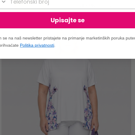
VIDI UKLJUČENO
Upisajte se
m se na naš newsletter pristajete na primanje marketinških poruka put
 prihvaćate
Politika privatnosti
.