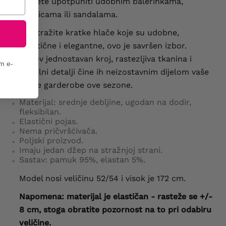
možete upotpuniti udobnim balerinkama,
tenisicama ili sandalama.
Ako tražite kratke hlače koje su udobne,
praktične i elegantne, ovo je savršen izbor.
Njihov jednostavan kroj, rastezljiva tkanina i
em e-
suptilni detalji čine ih neizostavnim dijelom vaše
ljetne garderobe ove sezone.
Materijal: srednje debljine, ugodan na dodir,
fleksibilan.
Elastični pojas.
Nema pričvršćivača.
Poljski proizvod.
Imaju jedan džep na stražnjoj strani.
Sastav: pamuk 95%, elastan 5%.
Model nosi veličinu 52/54 i visok je 172 cm.
Napomena: materijal je elastičan - rasteže se +/-
8 cm, stoga obratite pozornost na to pri odabiru
veličine.