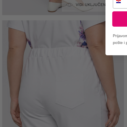
VIDI UKLJUČENO
Prijavo
pošte i