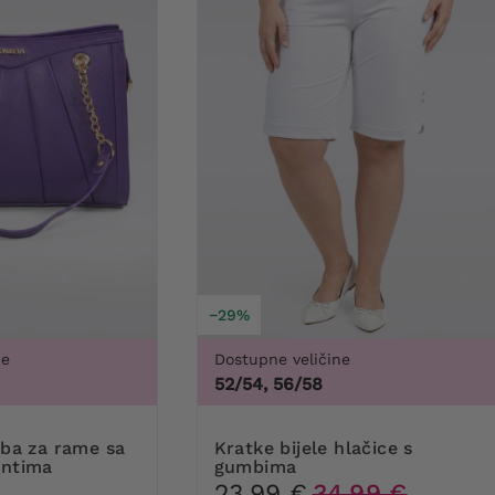
−29%
ne
Dostupne veličine
52/54, 56/58
3
Kratke bijele hlačice s
entima
gumbima
23,99 €
34,99 €