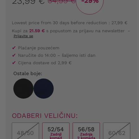
23,99 €
34,99 €
-29%
Lowest price from 30 days before reduction :
27,99 €
Kupi za
21.59 €
s popustom za prijavu na newsletter
-
Prijavite se
✔
Plaćanje pouzećem
✔
Naručite do 14:00 – šaljemo isti dan
✔
Cijena dostave od 2,99 €
Ostale boje:
ODABERI VELIČINU:
52/54
56/58
48/50
60/62
Zadnji
Zadnja
komad
2 komada