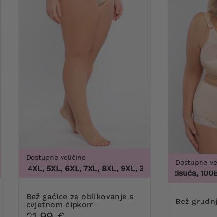
Dostupne veličine
Dostupne ve
XL, 4XL, 5XL, 6XL, 7XL, 8XL, 9XL
,
3XL, 4XL, 5XL, 6XL, 7XL,
100 tisuća, 100B, 10
Bež gaćice za oblikovanje s
Bež grudn
cvjetnom čipkom
21,99 €