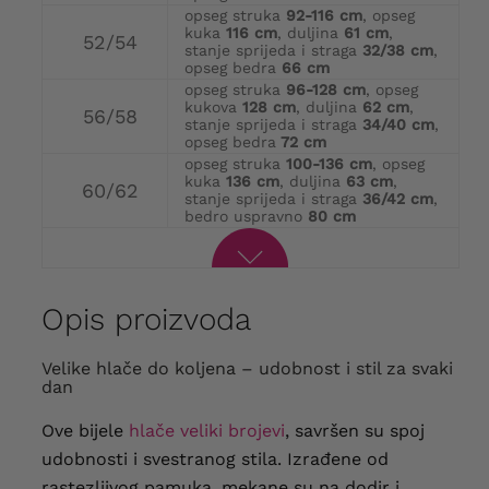
opseg struka
92-116 cm
, opseg
kuka
116 cm
, duljina
61 cm
,
52/54
stanje sprijeda i straga
32/38 cm
,
opseg bedra
66 cm
opseg struka
96-128 cm
, opseg
kukova
128 cm
, duljina
62 cm
,
56/58
stanje sprijeda i straga
34/40 cm
,
opseg bedra
72 cm
opseg struka
100-136 cm
, opseg
kuka
136 cm
, duljina
63 cm
,
60/62
stanje sprijeda i straga
36/42 cm
,
bedro uspravno
80 cm
Opis proizvoda
Velike hlače do koljena – udobnost i stil za svaki
dan
Ove bijele
hlače veliki brojevi
, savršen su spoj
udobnosti i svestranog stila. Izrađene od
rastezljivog pamuka, mekane su na dodir i