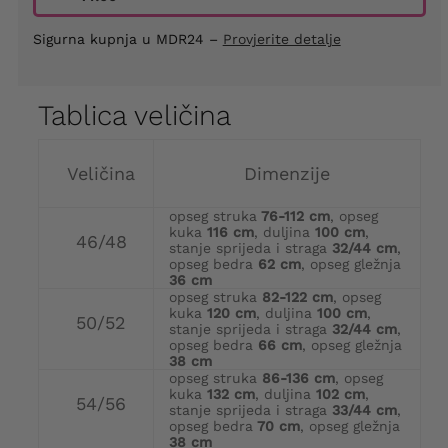
Sigurna kupnja u MDR24 –
Provjerite detalje
Tablica veličina
Veličina
Dimenzije
opseg struka
76-112 cm
, opseg
kuka
116 cm
, duljina
100 cm
,
46/48
stanje sprijeda i straga
32/44 cm
,
opseg bedra
62 cm
, opseg gležnja
36 cm
opseg struka
82-122 cm
, opseg
kuka
120 cm
, duljina
100 cm
,
50/52
stanje sprijeda i straga
32/44 cm
,
opseg bedra
66 cm
, opseg gležnja
38 cm
opseg struka
86-136 cm
, opseg
kuka
132 cm
, duljina
102 cm
,
54/56
stanje sprijeda i straga
33/44 cm
,
opseg bedra
70 cm
, opseg gležnja
38 cm