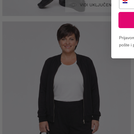
VIDI UKLJUČENO
Prijavo
pošte i