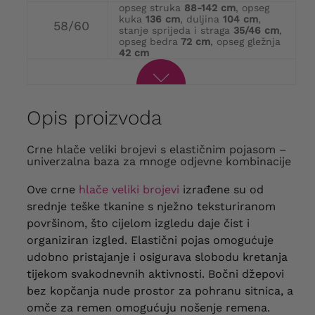
opseg struka
88-142 cm
, opseg
kuka
136 cm
, duljina
104 cm
,
58/60
stanje sprijeda i straga
35/46 cm
,
opseg bedra
72 cm
, opseg gležnja
42 cm
Opis proizvoda
Crne hlače veliki brojevi s elastičnim pojasom –
univerzalna baza za mnoge odjevne kombinacije
Ove crne
hlače veliki brojevi
izrađene su od
srednje teške tkanine s nježno teksturiranom
površinom, što cijelom izgledu daje čist i
organiziran izgled. Elastični pojas omogućuje
udobno pristajanje i osigurava slobodu kretanja
tijekom svakodnevnih aktivnosti. Bočni džepovi
bez kopčanja nude prostor za pohranu sitnica, a
omče za remen omogućuju nošenje remena.