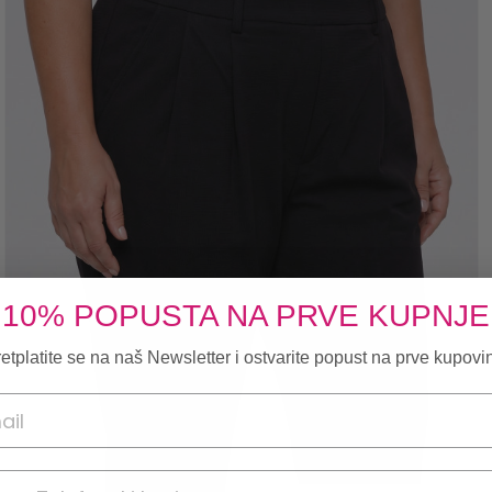
10% POPUSTA NA PRVE KUPNJE
etplatite se na naš Newsletter i ostvarite popust na prve kupovi
onski broj