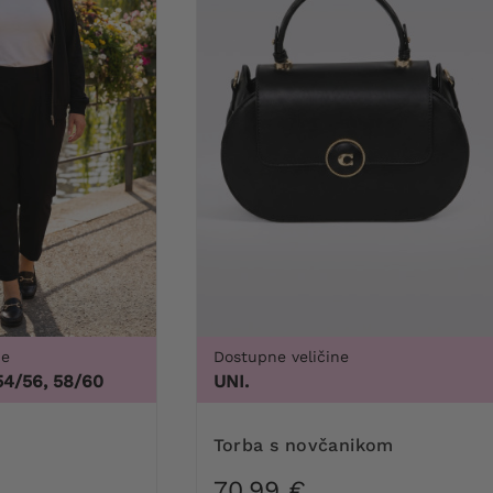
ne
Dostupne veličine
54/56, 58/60
UNI.
torba s novčanikom
70,99 €