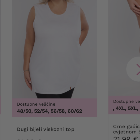
Dostupne ve
Dostupne veličine
3XL, 4XL, 5XL, 6X
48/50, 52/54, 56/58, 60/62
Crne gaćice za oblikovanje s
Dugi bijeli viskozni top
cvjetnom 
21,99 €