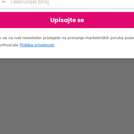
VIDI UKLJUČENO
Upisajte se
m se na naš newsletter pristajete na primanje marketinških poruka put
 prihvaćate
Politika privatnosti
.