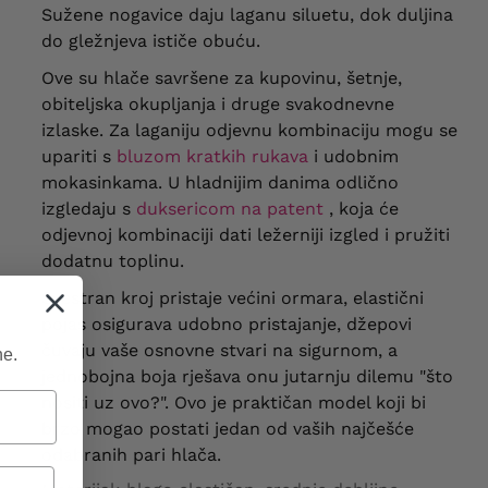
Sužene nogavice daju laganu siluetu, dok duljina
do gležnjeva ističe obuću.
Ove su hlače savršene za kupovinu, šetnje,
obiteljska okupljanja i druge svakodnevne
izlaske. Za laganiju odjevnu kombinaciju mogu se
upariti s
bluzom kratkih rukava
i udobnim
mokasinkama. U hladnijim danima odlično
izgledaju s
duksericom na patent
, koja će
odjevnoj kombinaciji dati ležerniji izgled i pružiti
dodatnu toplinu.
Svestran kroj pristaje većini ormara, elastični
pojas osigurava udobno pristajanje, džepovi
čuvaju vaše osnovne stvari na sigurnom, a
ne.
jednobojna boja rješava onu jutarnju dilemu "što
nositi uz ovo?". Ovo je praktičan model koji bi
brzo mogao postati jedan od vaših najčešće
odabranih pari hlača.