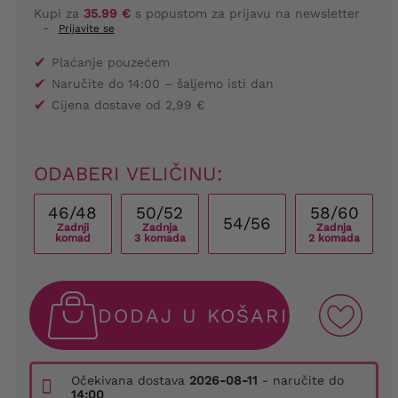
Kupi za
35.99 €
s popustom za prijavu na newsletter
-
Prijavite se
✔
Plaćanje pouzećem
✔
Naručite do 14:00 – šaljemo isti dan
✔
Cijena dostave od 2,99 €
ODABERI VELIČINU:
46/48
50/52
58/60
54/56
Zadnji
Zadnja
Zadnja
komad
3 komada
2 komada
DODAJ U KOŠARICU
Očekivana dostava
2026-08-11
- naručite do
14:00