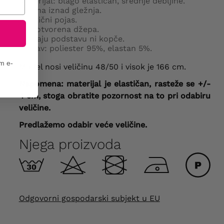
Materijal: blago elastičan, srednje debljine.
Duljina iznad gležnja.
Elastični pojas.
Dva otvorena džepa.
Nemaju podstavu ni kopče.
Sastav: poliester 95%, elastan 5%.
em e-
Model nosi veličinu 48/50 i visok je 166 cm.
Napomena: materijal je elastičan, rasteže se +/-
4 cm, stoga obratite pozornost na to pri odabiru
veličine.
Predlažemo odabir veće veličine.
Njega proizvoda
Odgovorni gospodarski subjekt u EU