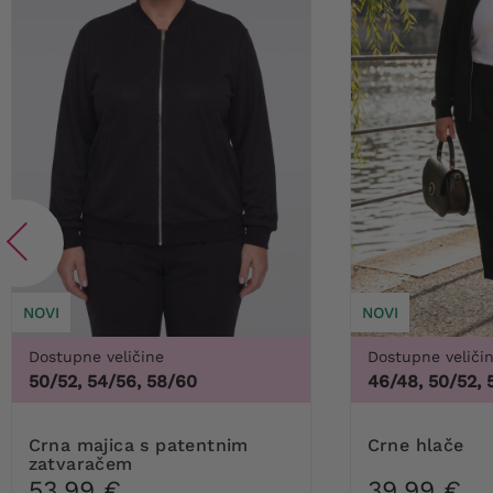
NOVI
NOVI
Dostupne veličine
Dostupne veliči
50/52, 54/56, 58/60
46/48, 50/52, 
Crna majica s patentnim
Crne hlače
zatvaračem
53,99 €
39,99 €