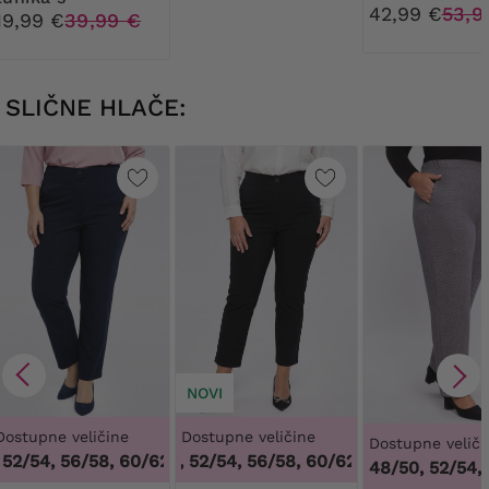
42,99 €
53,9
aplikacijom od
19,99 €
39,99 €
lišća
SLIČNE HLAČE:
NOVI
Dostupne veličine
Dostupne veličine
Dostupne veliči
2/54, 56/58, 60/62
48/50, 52/54, 56/58, 60/62
,
48/50, 52/54, 56/58, 60/62
,
48/50, 52/54, 56
48/50, 52/54,