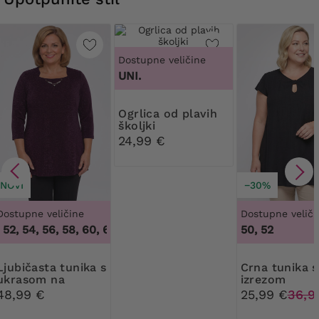
Dostupne veličine
UNI.
Ogrlica od plavih
školjki
24,99 €
NOVI
−30%
Dostupne veličine
Dostupne veliči
2, 54, 56, 58, 60, 62, 64
,
48, 50, 52, 54, 56, 58, 60, 62, 64
50, 52
a tunika s
Crna tunika s
ukrasom na
izrezom
dekolteu
48,99 €
25,99 €
36,9