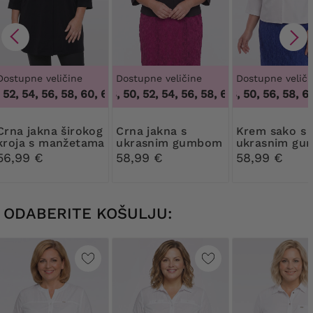
Dostupne veličine
Dostupne veličine
Dostupne veliči
2, 54, 56, 58, 60, 62
46, 48, 50, 52, 54, 56, 58, 60, 62, 64
,
48, 50, 52, 54, 56, 58, 60, 62
46, 48, 50, 56, 58, 60,
,
46, 48, 
kna širokog
Crna jakna s
Krem sako s
kroja s manžetama
ukrasnim gumbom
ukrasnim g
56,99 €
58,99 €
58,99 €
ODABERITE KOŠULJU: