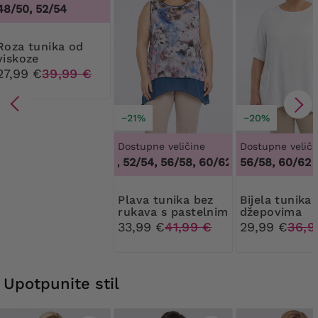
48/50, 52/54
unika od
viskoze
27,99 €
39,99 €
−21%
−20%
Dostupne veličine
Dostupne veliči
48/50, 52/54, 56/58, 60/62
,
48/50, 52/54, 56
56/58, 60/62
Plava tunika bez
Bijela tunika s
rukava s pastelnim
džepovima
uzorcima
33,99 €
41,99 €
29,99 €
36,9
Upotpunite stil