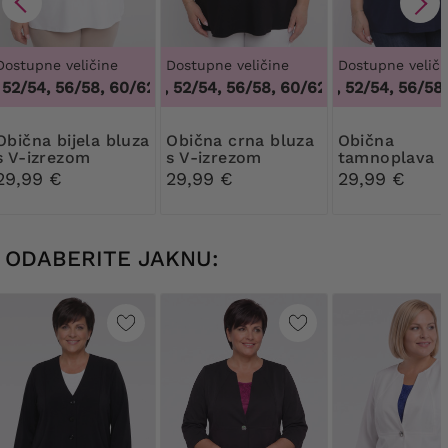
Dostupne veličine
Dostupne veličine
Dostupne veliči
2/54, 56/58, 60/62
48/50, 52/54, 56/58, 60/62
,
48/50, 52/54, 56/58, 60/62
48/50, 52/54, 56/58, 
,
48/50, 52/54, 56
bijela bluza
Obična crna bluza
Obična
s V-izrezom
s V-izrezom
tamnoplava b
s V-izrezom
29,99 €
29,99 €
29,99 €
ODABERITE JAKNU: