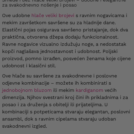
za svakodnevno nošenje i posao
Ove udobne
hlače veliki brojevi
s ravnim nogavicama i
mekim završetkom savršene su za hladnije dane.
Elastični pojas osigurava savršeno pristajanje, dok dva
praktična, otvorena džepa dodaju funkcionalnost.
Ravne nogavice vizualno izdužuju noge, a nedostatak
kopči naglašava jednostavnost i udobnost. Poljski
proizvod, pomno izrađen, posvećen ženama koje cijene
udobnost i klasični stil.
Ove hlače su savršene za svakodnevne i poslovne
odjevne kombinacije – možete ih kombinirati s
jednobojnom bluzom
ili mekim
kardiganom
većih
dimenzija. Njihov svestrani kroj čini ih prikladnima i za
posao i za druženja s obitelji ili prijateljima. U
kombinaciji s potpeticama stvaraju elegantan, poslovni
ansambl, dok s ravnim cipelama stvaraju udoban
svakodnevni izgled.