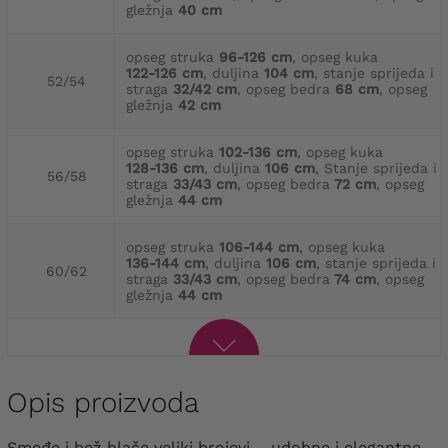
gležnja
40 cm
opseg struka
96-126 cm
, opseg kuka
122-126 cm
, duljina
104 cm
, stanje sprijeda i
52/54
straga
32/42 cm
, opseg bedra
68 cm
, opseg
gležnja
42 cm
opseg struka
102-136 cm
, opseg kuka
128-136 cm
, duljina
106 cm
, Stanje sprijeda i
56/58
straga
33/43 cm
, opseg bedra
72 cm
, opseg
gležnja
44 cm
opseg struka
106-144 cm
, opseg kuka
136-144 cm
, duljina
106 cm
, stanje sprijeda i
60/62
straga
33/43 cm
, opseg bedra
74 cm
, opseg
gležnja
44 cm
Opis proizvoda
Smeđe i bež hlače veliki brojevi – udobne i elegantne