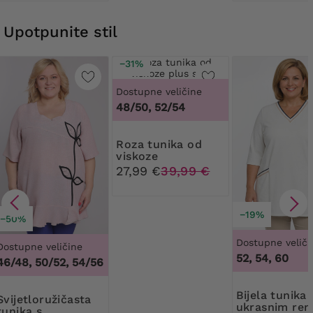
Upotpunite stil
−31%
Dostupne veličine
48/50, 52/54
Roza tunika od
viskoze
27,99 €
39,99 €
−19%
−50%
Dostupne veliči
Dostupne veličine
52, 54, 60
46/48, 50/52, 54/56
Bijela tunika s
ružičasta
ukrasnim rem
tunika s