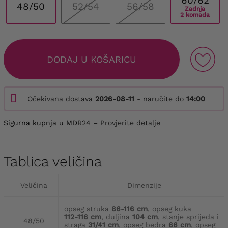
60/62
48/50
52/54
56/58
Zadnja
2 komada
DODAJ U KOŠARICU
Očekivana dostava
2026-08-11
- naručite do
14:00
Sigurna kupnja u MDR24 –
Provjerite detalje
Tablica veličina
Veličina
Dimenzije
opseg struka
86-116 cm
, opseg kuka
112-116 cm
, duljina
104 cm
, stanje sprijeda i
48/50
straga
31/41 cm
, opseg bedra
66 cm
, opseg