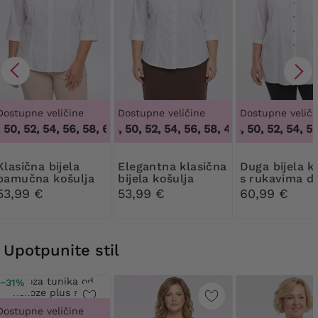
Dostupne veličine
Dostupne veličine
Dostupne veliči
0, 52, 54, 56, 58, 60
46, 48, 50, 52, 54, 56, 58
,
46, 48, 50, 52, 54, 56, 58, 60
46, 48, 50, 52, 54, 56, 
,
46, 48, 50, 52, 54, 
na bijela
Elegantna klasična
Duga bijela košulja
pamučna košulja
bijela košulja
s rukavima d
lakta
53,99 €
53,99 €
60,99 €
Upotpunite stil
−31%
Dostupne veličine