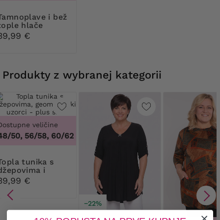
e i bež
tople hlače
39,99 €
Produkty z wybranej kategorii
Dostupne veličine
48/50, 56/58, 60/62
nika s
džepovima i
geometrijskim
39,99 €
uzorcima
−22%