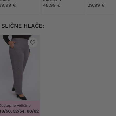
gumbima
39,99 €
48,99 €
29,99 €
SLIČNE HLAČE:
Dostupne veličine
48/50, 52/54, 60/62