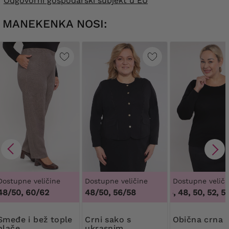
Odgovorni gospodarski subjekt u EU
MANEKENKA NOSI:
Dostupne veličine
Dostupne veličine
Dostupne veliči
48/50, 60/62
48/50, 56/58
44, 46, 48, 50, 52, 54, 
bež tople
Crni sako s
Obična crna 
hlače
ukrasnim