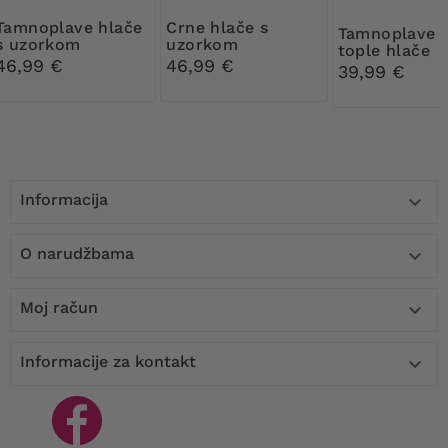
e hlače
Crne hlače s
Tamnoplave i bež
s uzorkom
uzorkom
tople hlače
46,99 €
46,99 €
39,99 €
Informacija

O narudžbama

Moj račun

Informacije za kontakt
