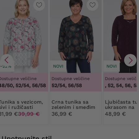
−22%
NOVI
NOVI
Dostupne veličine
Dostupne veličine
Dostupne veliči
48/50, 52/54, 56/58
52/54, 56/58
48, 50, 52, 54, 56, 58, 
vezicom,
Crna tunika sa
Ljubičasta tunika s
sivi i ružičasti
zelenim i smeđim
ukrasom na
uzorci
uzorcima
dekolteu
31,99 €
39,99 €
36,99 €
48,99 €
Upotpunite stil