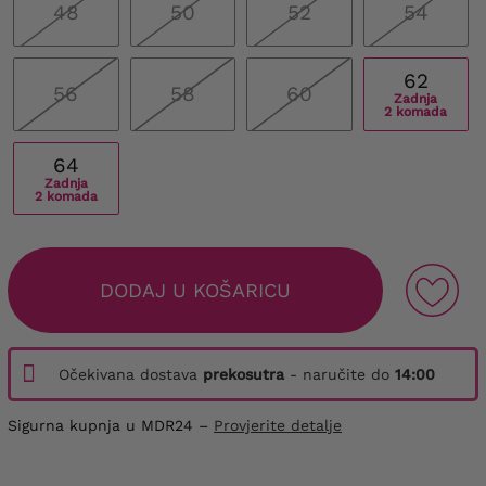
48
50
52
54
62
56
58
60
Zadnja
2 komada
64
Zadnja
2 komada
DODAJ U KOŠARICU
Očekivana dostava
prekosutra
- naručite do
14:00
Sigurna kupnja u MDR24 –
Provjerite detalje