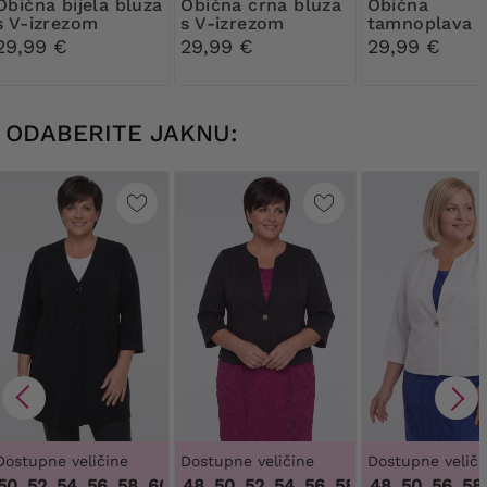
bijela bluza
Obična crna bluza
Obična
s V-izrezom
s V-izrezom
tamnoplava b
s V-izrezom
29,99 €
29,99 €
29,99 €
ODABERITE JAKNU:
Dostupne veličine
Dostupne veličine
Dostupne veliči
, 52, 54, 56, 58, 60, 62
46, 48, 50, 52, 54, 56, 58, 60, 62, 64
,
48, 50, 52, 54, 56, 58, 60, 62
46, 48, 50, 56, 58, 
,
46, 4