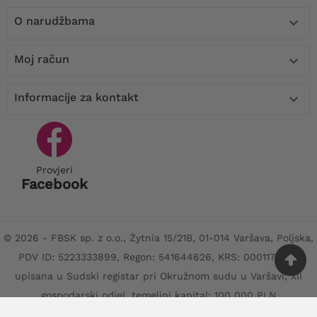
O narudžbama

Moj račun

Informacije za kontakt

Provjeri
Facebook
© 2026 - FBSK sp. z o.o., Żytnia 15/21B, 01-014 Varšava, Poljska,
PDV ID: 5223333899, Regon: 541644626, KRS: 0001170797
upisana u Sudski registar pri Okružnom sudu u Varšavi, XII
gospodarski odjel, temeljni kapital: 100 000 PLN