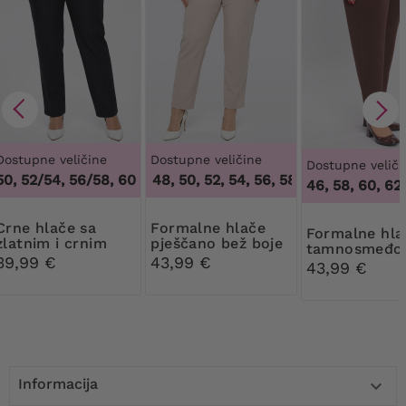
Dostupne veličine
Dostupne veličine
Dostupne veliči
, 52/54, 56/58, 60/62
46, 48, 50, 52, 54, 56, 58, 60, 62, 64
,
48/50, 52/54, 56/58, 60/62
,
46, 4
46, 58, 60, 62
hlače sa
Formalne hlače
Formalne hlače u
zlatnim i crnim
pješčano bež boje
tamnosmeđoj 
gumbima
39,99 €
43,99 €
43,99 €
Informacija
