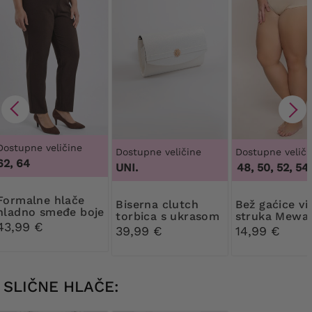
Dostupne veličine
Dostupne veličine
Dostupne veliči
62, 64
UNI.
46, 48, 50, 52, 54, 5
e hlače
Biserna clutch
Bež gaćice visokog
hladno smeđe boje
torbica s ukrasom
struka Mewa
43,99 €
39,99 €
14,99 €
SLIČNE HLAČE: