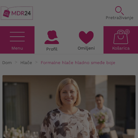
Pretraživanje
0
Menu
Omiljeni
Košarica
Profil
Dom
Hlače
Formalne hlače hladno smeđe boje