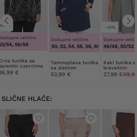
NOVI
−31%
Dostupne veličine
Dostupne veličine
Dostupne veliči
52/54, 56/58
48, 50, 52, 54, 56, 58, 60, 62, 64
46/48, 50/52
,
48, 50, 5
unika sa
Tamnoplava tunika
Kaki tunika s
šarenim uzorcima
sa zlatnim
kravatom
36,99 €
dekolteom
53,99 €
27,99 €
39,9
SLIČNE HLAČE: