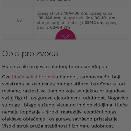
opseg struka
104-136 cm
, opseg kuka
136-140 cm
, ukupna duljina
98-101 cm
,
56
stanje sprijeda i straga
32/42 cm
, opseg
bedra
82-84 cm
opseg struka
108-144 cm
, opseg kukova
144-148 cm
, ukupna duljina
98-101 cm
,
58
stanje sprijeda i straga
32/42 cm
, opseg
Opis proizvoda
bedra
84-86 cm
hlače veliki brojevi u hladnoj tamnosmeđoj boji
opseg struka
112-152 cm
, opseg kuka
152-156 cm
, ukupna duljina
98-101 cm
,
60
Ove
hlače veliki brojevi
u hladnoj, tamnosmeđoj boji
stanje sprijeda i straga
33/43 cm
, opseg
bedra
86-88 cm
svestrana su osnova za mnoge stilove. Izrađene su od
mekane, rastezljive tkanine koja se nježno prilagođava
opseg struka
116-160 cm
, opseg kuka
vašoj figuri i osigurava cjelodnevnu udobnost. Nogavice
160-164 cm
, ukupna duljina
98-101 cm
,
62
su duge i blago sužene, vizualno ih čine vitkijima. Hlače
stanje sprijeda i straga
34/43 cm
, Opseg
bedara
90-92 cm
nemaju kopčanje - široki, rastezljivi elastični pojas
olakšava oblačenje i osigurava savršeno pristajanje.
opseg struka
120-166 cm
, opseg kukova
Visoki struk pruža stabilnost i iznimnu udobnost.
166-170 cm
, ukupna duljina
98-101 cm
,