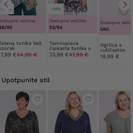
−50%
−21%
Dostupne veličine
Dostupne veličine
Dostupne veliči
48/50
52/54
UNI.
unika bež
Tamnoplava
Ogrlica s
uzorak
čipkasta tunika s
ružičastim
bijelim cvijećem
17,99 €
34,99 €
33,99 €
41,99 €
perlicama u o
19,99 €
srca
Upotpunite stil