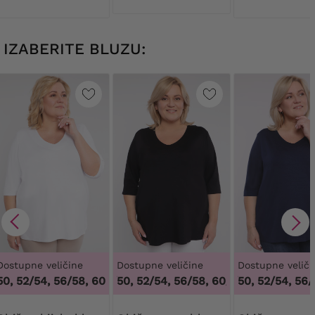
uzorcima
uzorcima
IZABERITE BLUZU:
Dostupne veličine
Dostupne veličine
Dostupne veliči
, 52/54, 56/58, 60/62
48/50, 52/54, 56/58, 60/62
,
48/50, 52/54, 56/58, 60/62
48/50, 52/54, 56/58
,
48/50, 52/54,