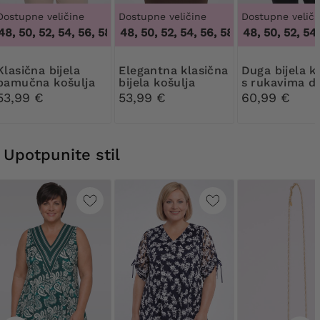
Dostupne veličine
Dostupne veličine
Dostupne veliči
, 50, 52, 54, 56, 58, 60
46, 48, 50, 52, 54, 56, 58
,
46, 48, 50, 52, 54, 56, 58, 60
46, 48, 50, 52, 54, 5
,
46, 48, 50, 52, 5
na bijela
Elegantna klasična
Duga bijela košulja
pamučna košulja
bijela košulja
s rukavima d
lakta
53,99 €
53,99 €
60,99 €
Upotpunite stil