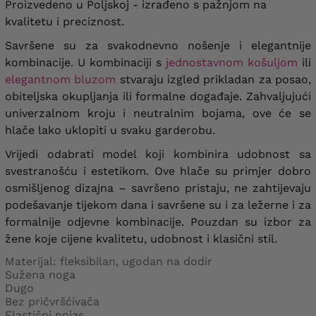
64
Proizvedeno u Poljskoj - izrađeno s pažnjom na
stanje sprijeda i straga
35/43 cm
, opseg
bedra
92-94 cm
kvalitetu i preciznost.
Savršene su za svakodnevno nošenje i elegantnije
kombinacije. U kombinaciji s
jednostavnom košuljom
ili
elegantnom bluzom
stvaraju izgled prikladan za posao,
obiteljska okupljanja ili formalne događaje. Zahvaljujući
univerzalnom kroju i neutralnim bojama, ove će se
hlače lako uklopiti u svaku garderobu.
Vrijedi odabrati model koji kombinira udobnost sa
svestranošću i estetikom. Ove hlače su primjer dobro
osmišljenog dizajna – savršeno pristaju, ne zahtijevaju
podešavanje tijekom dana i savršene su i za ležerne i za
formalnije odjevne kombinacije. Pouzdan su izbor za
žene koje cijene kvalitetu, udobnost i klasični stil.
Materijal: fleksibilan, ugodan na dodir
Sužena noga
Dugo
Bez pričvršćivača
Elastični pojas