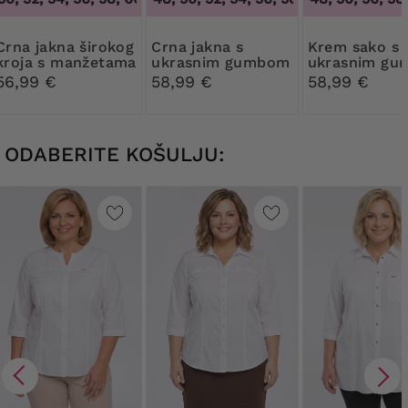
kna širokog
Crna jakna s
Krem sako s
kroja s manžetama
ukrasnim gumbom
ukrasnim g
56,99 €
58,99 €
58,99 €
ODABERITE KOŠULJU: