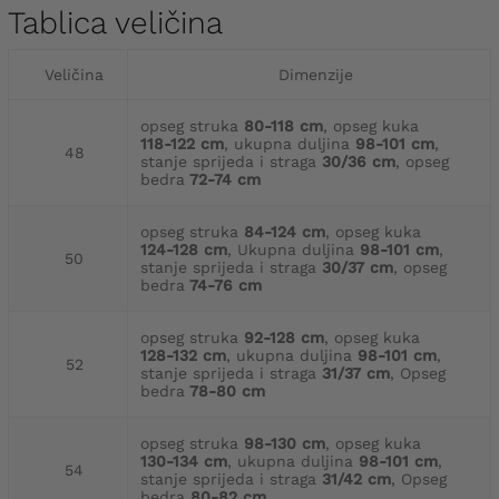
Tablica veličina
Veličina
Dimenzije
opseg struka
80-118 cm
, opseg kuka
118-122 cm
, ukupna duljina
98-101 cm
,
48
stanje sprijeda i straga
30/36 cm
, opseg
bedra
72-74 cm
opseg struka
84-124 cm
, opseg kuka
124-128 cm
, Ukupna duljina
98-101 cm
,
50
stanje sprijeda i straga
30/37 cm
, opseg
bedra
74-76 cm
opseg struka
92-128 cm
, opseg kuka
128-132 cm
, ukupna duljina
98-101 cm
,
52
stanje sprijeda i straga
31/37 cm
, Opseg
bedra
78-80 cm
opseg struka
98-130 cm
, opseg kuka
130-134 cm
, ukupna duljina
98-101 cm
,
54
stanje sprijeda i straga
31/42 cm
, Opseg
bedra
80-82 cm