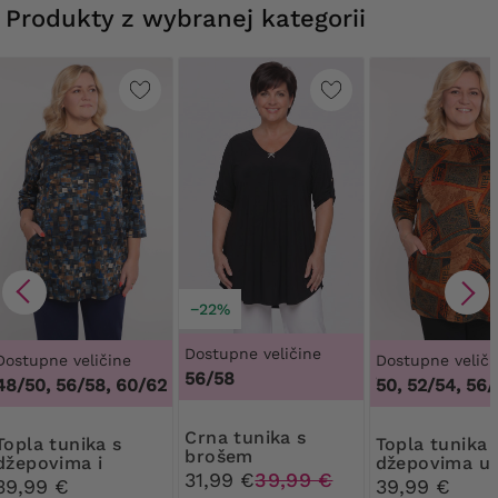
Produkty z wybranej kategorii
−22%
Dostupne veličine
Dostupne veličine
Dostupne veliči
56/58
48/50, 56/58, 60/62
48/50, 52/54, 56/58
Crna tunika s
nika s
Topla tunika s
brošem
džepovima i
džepovima u
31,99 €
39,99 €
geometrijskim
orijentalnim
39,99 €
39,99 €