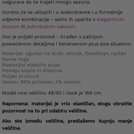
62
osigurava da će trajati mnogo sezona.
struk
36/48 cm
, opseg bedara
90 cm
, opseg
gležnja
76 cm
Izvrsno će se uklopiti i u svakodnevne i u formalnije
odjevne kombinacije - samo ih uparite s
elegantnom
opseg struka
148-158 cm
, opseg kukova
bluzom
ili
jednobojnim sakoom
.
164-174 cm
, C – dužina
111 cm
, Stanje
64
sprijeda i straga
37/49 cm
, opseg bedra
90 cm
, opseg gležnja
78 cm
Ovo je poljski proizvod - izrađen s pažnjom
posvećenom detaljima i ženstvenom plus size siluetom.
Materijal: ugodan na dodir, sklizak, fleksibilan, nježan
Ravne noge
Rastezljivi elastični pojas
Nemaju kopče ni džepove.
Poljski proizvod
Sastav: 96% poliester, 4% elastan
Model nosi veličinu 48/50 i visok je 168 cm.
Napomena: materijal je vrlo elastičan, stoga obratite
pozornost na to pri odabiru veličine.
Ako ste između veličina,
predlažemo
kupnju manje
veličine.