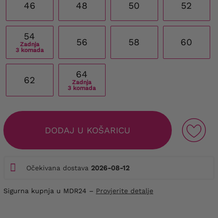
46
48
50
52
54
56
58
60
Zadnja
3 komada
64
62
Zadnja
3 komada
DODAJ U KOŠARICU
Očekivana dostava
2026-08-12
Sigurna kupnja u MDR24 –
Provjerite detalje