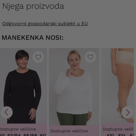
Njega proizvoda
Odgovorni gospodarski subjekt u EU
MANEKENKA NOSI:
Dostupne veličine
Dostupne veliči
Dostupne veličine
, 52/54, 56/58, 60/62
,
48/50, 52/54, 56/58, 60/62
3XL, 4XL, 5XL, 6XL