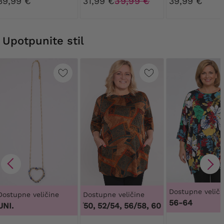
39,99 €
31,99 €
39,99 €
39,99 €
uzorkom
Upotpunite stil
Dostupne veliči
Dostupne veličine
Dostupne veličine
56-64
UNI.
48/50, 52/54, 56/58, 60/62
,
48/50, 52/54