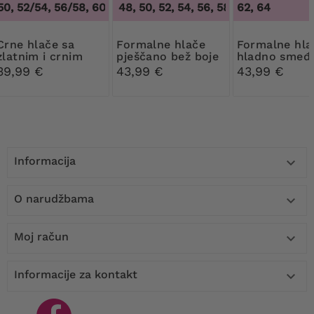
, 52/54, 56/58, 60/62
46, 48, 50, 52, 54, 56, 58, 60, 62, 64
,
48/50, 52/54, 56/58, 60/62
62, 64
,
46, 
hlače sa
Formalne hlače
Formalne hlače
zlatnim i crnim
pješčano bež boje
hladno smeđe
gumbima
39,99 €
43,99 €
43,99 €
Informacija

O narudžbama

Moj račun

Informacije za kontakt
