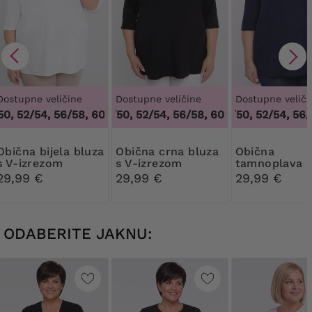
Dostupne veličine
Dostupne veličine
Dostupne veliči
, 52/54, 56/58, 60/62
48/50, 52/54, 56/58, 60/62
,
48/50, 52/54, 56/58, 60/62
48/50, 52/54, 56/5
,
48/50, 52/54
bijela bluza
Obična crna bluza
Obična
s V-izrezom
s V-izrezom
tamnoplava b
s V-izrezom
29,99 €
29,99 €
29,99 €
ODABERITE JAKNU: