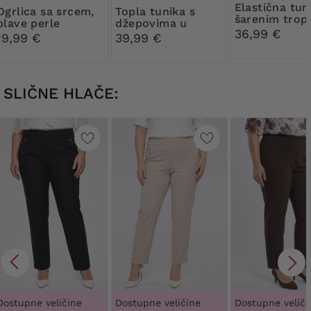
Elastična tunika sa
a sa srcem,
Topla tunika s
šarenim trop
plave perle
džepovima u
uzorcima
36,99 €
orijentalnim
19,99 €
39,99 €
uzorcima
SLIČNE HLAČE:
Dostupne veličine
Dostupne veličine
Dostupne veliči