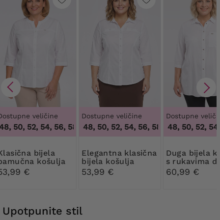
Dostupne veličine
Dostupne veličine
Dostupne veliči
8, 50, 52, 54, 56, 58, 60
46, 48, 50, 52, 54, 56, 58
,
46, 48, 50, 52, 54, 56, 58, 60
46, 48, 50, 52, 54, 
,
46, 48, 50, 52, 
na bijela
Elegantna klasična
Duga bijela košulja
pamučna košulja
bijela košulja
s rukavima d
lakta
53,99 €
53,99 €
60,99 €
Upotpunite stil