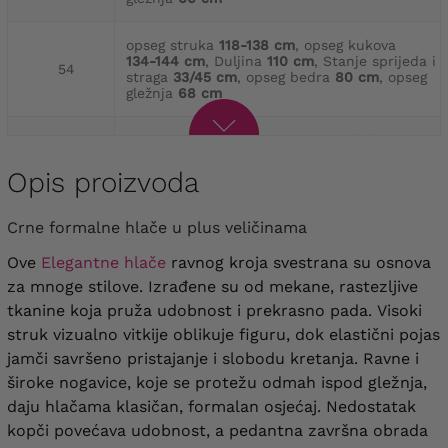
opseg struka
118-138 cm
, opseg kukova
134-144 cm
, Duljina
110 cm
, Stanje sprijeda i
54
straga
33/45 cm
, opseg bedra
80 cm
, opseg
gležnja
68 cm
opseg struka
124-144 cm
, opseg kukova
140-150 cm
, Duljina
110 cm
, Prednji i stražnji
56
struk
34/46 cm
, opseg bedra
82 cm
, opseg
Opis proizvoda
gležnja
70 cm
Crne formalne hlače u plus veličinama
opseg struka
130-150 cm
, opseg kukova
146-156 cm
, Duljina
110 cm
, prednji i stražnji
58
Ove
Elegantne hlače
ravnog kroja svestrana su osnova
struk
34/47 cm
, opseg bedra
88 cm
, opseg
gležnja
72 cm
za mnoge stilove. Izrađene su od mekane, rastezljive
tkanine koja pruža udobnost i prekrasno pada.
Visoki
opseg struka
136-156 cm
, opseg kukova
struk vizualno vitkije oblikuje figuru, dok elastični pojas
152-162 cm
, Duljina
111 cm
, Prednji i stražnji
60
jamči savršeno pristajanje i slobodu kretanja.
Ravne i
struk
35/47 cm
, opseg bedra
88 cm
, opseg
gležnja
74 cm
široke nogavice, koje se protežu odmah ispod gležnja,
daju hlačama klasičan, formalan osjećaj.
Nedostatak
opseg struka
142-152 cm
, opseg kukova
kopči povećava udobnost, a pedantna završna obrada
158-168 cm
, Duljina
111 cm
, Prednji i stražnji