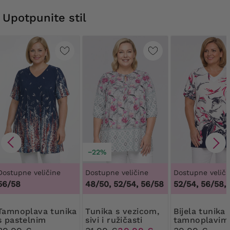
Upotpunite stil
−22%
Dostupne veličine
Dostupne veličine
Dostupne veliči
56/58
48/50, 52/54, 56/58
52/54, 56/58,
 tunika
Tunika s vezicom,
Bijela tunika s
s pastelnim
sivi i ružičasti
tamnoplavim 
uzorkom
uzorci
ružičastim