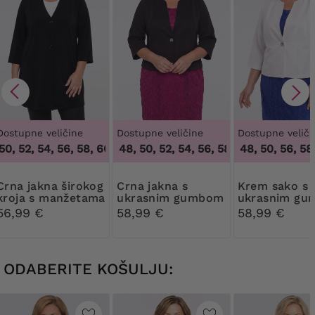
Dostupne veličine
Dostupne veličine
Dostupne veliči
0, 52, 54, 56, 58, 60, 62
46, 48, 50, 52, 54, 56, 58, 60, 62, 64
,
48, 50, 52, 54, 56, 58, 60, 62
46, 48, 50, 56, 58,
,
46, 
kna širokog
Crna jakna s
Krem sako s
kroja s manžetama
ukrasnim gumbom
ukrasnim g
56,99 €
58,99 €
58,99 €
ODABERITE KOŠULJU: