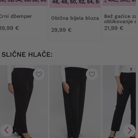
44, 46, 48, 50, 52, 54, 56, 58, 60, 62, 64
,
Crni džemper
Bež gaćice za
Obična bijela bluza
oblikovanje s
cvjetnom či
39,99 €
21,99 €
29,99 €
SLIČNE HLAČE: