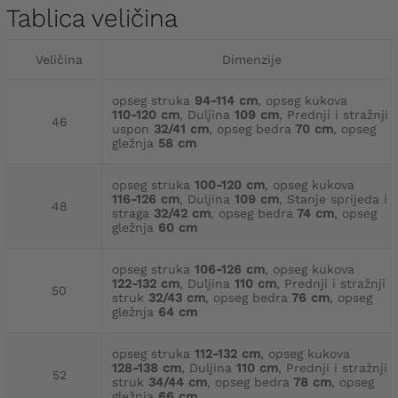
Tablica veličina
Veličina
Dimenzije
opseg struka
94-114 cm
, opseg kukova
110-120 cm
, Duljina
109 cm
, Prednji i stražnji
46
uspon
32/41 cm
, opseg bedra
70 cm
, opseg
gležnja
58 cm
opseg struka
100-120 cm
, opseg kukova
116-126 cm
, Duljina
109 cm
, Stanje sprijeda i
48
straga
32/42 cm
, opseg bedra
74 cm
, opseg
gležnja
60 cm
opseg struka
106-126 cm
, opseg kukova
122-132 cm
, Duljina
110 cm
, Prednji i stražnji
50
struk
32/43 cm
, opseg bedra
76 cm
, opseg
gležnja
64 cm
opseg struka
112-132 cm
, opseg kukova
128-138 cm
, Duljina
110 cm
, Prednji i stražnji
52
struk
34/44 cm
, opseg bedra
78 cm
, opseg
gležnja
66 cm