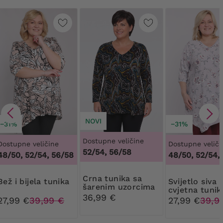
NOVI
−31%
−31%
Dostupne veličine
Dostupne veličine
Dostupne veliči
52/54, 56/58
48/50, 52/54, 56/58
48/50, 52/54,
Crna tunika sa
Bež i bijela tunika
Svijetlo siva
šarenim uzorcima
cvjetna tunik
36,99 €
27,99 €
39,99 €
27,99 €
39,9