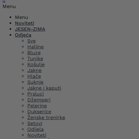

Menu
Menu
Noviteti
JESEN-ZIMA
Odjeća
Sve
Haljine
Bluze
Tunike
Košulje
Jakne
Hlače
Suknje
Jakne i kaputi
Prsluci
Džemperi
Pelerine
Dukserice
Ženske trenirke
Setovi
Odijela
Noviteti