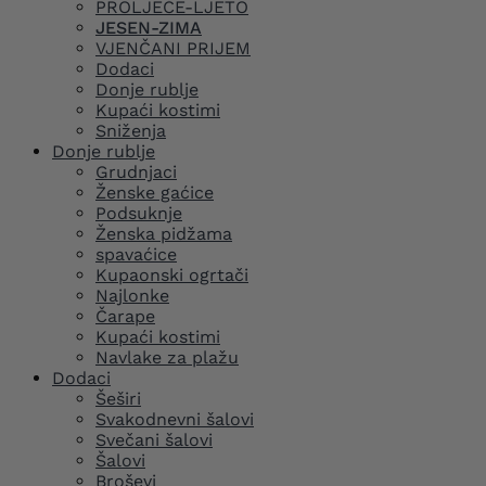
PROLJEĆE-LJETO
JESEN-ZIMA
VJENČANI PRIJEM
Dodaci
Donje rublje
Kupaći kostimi
Sniženja
Donje rublje
Grudnjaci
Ženske gaćice
Podsuknje
Ženska pidžama
spavaćice
Kupaonski ogrtači
Najlonke
Čarape
Kupaći kostimi
Navlake za plažu
Dodaci
Šeširi
Svakodnevni šalovi
Svečani šalovi
Šalovi
Broševi