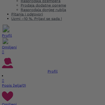
Rasprodaja džempera
Prodaja dodatne opreme
Rasprodaja donjeg rublja
Pitanja i odgovori
Uzmi –10 %. Prijavi se sada !
Profil
Omiljeni

Profil

Popis želja
(0)
Omiljeni