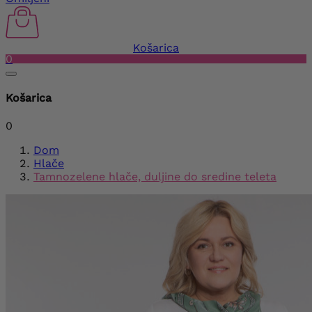
Košarica
0
Košarica
0
Dom
Hlače
Tamnozelene hlače, duljine do sredine teleta