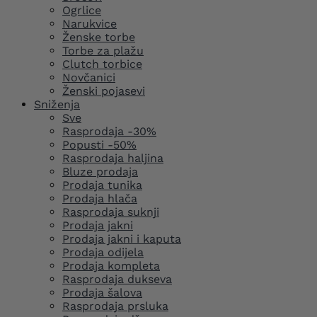
Ogrlice
Narukvice
Ženske torbe
Torbe za plažu
Clutch torbice
Novčanici
Ženski pojasevi
Sniženja
Sve
Rasprodaja -30%
Popusti -50%
Rasprodaja haljina
Bluze prodaja
Prodaja tunika
Prodaja hlača
Rasprodaja suknji
Prodaja jakni
Prodaja jakni i kaputa
Prodaja odijela
Prodaja kompleta
Rasprodaja dukseva
Prodaja šalova
Rasprodaja prsluka