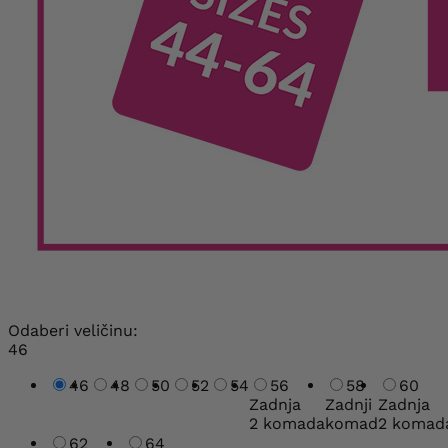
Odaberi veličinu:
46
46
48
50
52
54
56
58
60
Zadnja
Zadnji
Zadnja
2 komada
komad
2 komad
62
64