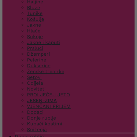
Haljine
Bluze
Tunike
Košulje
Jakne
Hlače
Suknje
Jakne i kaputi
Prsluci
Džemperi
Pelerine
Dukserice
Ženske trenirke
Setovi
Odijela
Noviteti
PROLJEĆE-LJETO
JESEN-ZIMA
VJENČANI PRIJEM
Dodaci
Donje rublje
Kupaći kostimi
Sniženja
Donje rublje