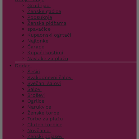
Grudnjaci
Ženske gaćice
Podsuknje
Ženska pidžama
spavaćice
Kupaonski ogrtači
Najlonke
Čarape
Kupaći kostimi
Navlake za plažu
Dodaci
Šeširi
Svakodnevni šalovi
Svečani šalovi
Šalovi
Broševi
Ogrlice
Narukvice
Ženske torbe
Torbe za plažu
Clutch torbice
Novčanici
Ženski pojasevi