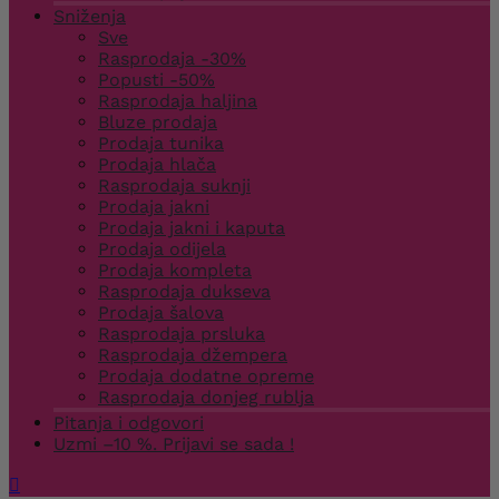
Sniženja
Sve
Rasprodaja -30%
Popusti -50%
Rasprodaja haljina
Bluze prodaja
Prodaja tunika
Prodaja hlača
Rasprodaja suknji
Prodaja jakni
Prodaja jakni i kaputa
Prodaja odijela
Prodaja kompleta
Rasprodaja dukseva
Prodaja šalova
Rasprodaja prsluka
Rasprodaja džempera
Prodaja dodatne opreme
Rasprodaja donjeg rublja
Pitanja i odgovori
Uzmi –10 %. Prijavi se sada !
