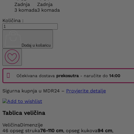
Zadnja
Zadnja
3 komada
3 komada
Količina :
Dodaj u košaricu
Očekivana dostava
prekosutra
- naručite do
14:00
Sigurna kupnja u MDR24 –
Provjerite detalje
Tablica veličina
Veličina
Dimenzije
46
opseg struka
76-110 cm
, opseg kukova
94 cm
,