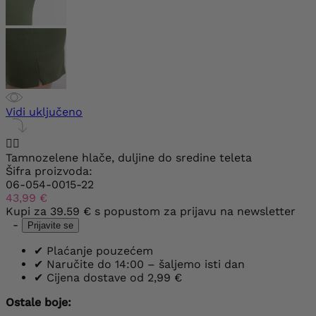
Vidi uključeno


Tamnozelene hlače, duljine do sredine teleta
Šifra proizvoda:
06-054-0015-22
43,99 €
Kupi za
39.59 €
s popustom za prijavu na newsletter
-
Prijavite se
✔
Plaćanje pouzećem
✔
Naručite do 14:00 – šaljemo isti dan
✔
Cijena dostave od 2,99 €
Ostale boje: