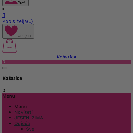
Profil

Popis želja
(0)
Omiljeni
Košarica
0
Košarica
0
Menu
Menu
Noviteti
JESEN-ZIMA
Odjeća
Sve