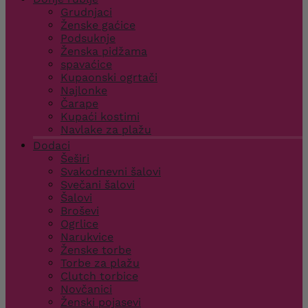
Grudnjaci
Ženske gaćice
Podsuknje
Ženska pidžama
spavaćice
Kupaonski ogrtači
Najlonke
Čarape
Kupaći kostimi
Navlake za plažu
Dodaci
Šeširi
Svakodnevni šalovi
Svečani šalovi
Šalovi
Broševi
Ogrlice
Narukvice
Ženske torbe
Torbe za plažu
Clutch torbice
Novčanici
Ženski pojasevi