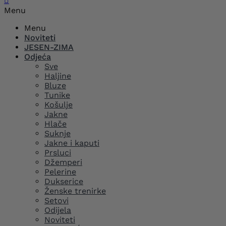

Menu
Menu
Noviteti
JESEN-ZIMA
Odjeća
Sve
Haljine
Bluze
Tunike
Košulje
Jakne
Hlače
Suknje
Jakne i kaputi
Prsluci
Džemperi
Pelerine
Dukserice
Ženske trenirke
Setovi
Odijela
Noviteti