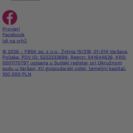
Provjeri
Facebook
Idi na vrh

© 2026 - FBSK sp. z o.o., Żytnia 15/21B, 01-014 Varšava,
Poljska, PDV ID: 5223333899, Regon: 541644626, KRS:
0001170797 upisana u Sudski registar pri Okružnom
sudu u Varšavi, XII gospodarski odjel, temeljni kapital:
100 000 PLN