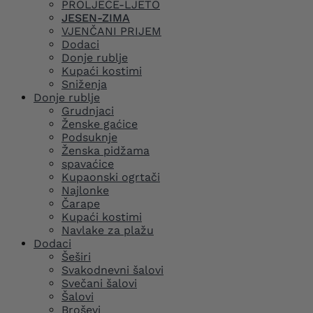
PROLJEĆE-LJETO
JESEN-ZIMA
VJENČANI PRIJEM
Dodaci
Donje rublje
Kupaći kostimi
Sniženja
Donje rublje
Grudnjaci
Ženske gaćice
Podsuknje
Ženska pidžama
spavaćice
Kupaonski ogrtači
Najlonke
Čarape
Kupaći kostimi
Navlake za plažu
Dodaci
Šeširi
Svakodnevni šalovi
Svečani šalovi
Šalovi
Broševi