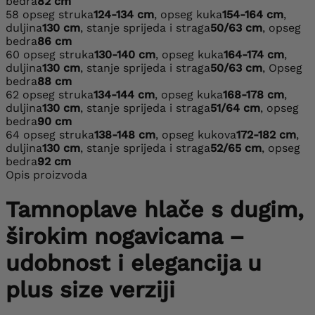
bedra
82 cm
58
opseg struka
124-134 cm
, opseg kuka
154-164 cm
,
duljina
130 cm
, stanje sprijeda i straga
50/63 cm
, opseg
bedra
86 cm
60
opseg struka
130-140 cm
, opseg kuka
164-174 cm
,
duljina
130 cm
, stanje sprijeda i straga
50/63 cm
, Opseg
bedra
88 cm
62
opseg struka
134-144 cm
, opseg kuka
168-178 cm
,
duljina
130 cm
, stanje sprijeda i straga
51/64 cm
, opseg
bedra
90 cm
64
opseg struka
138-148 cm
, opseg kukova
172-182 cm
,
duljina
130 cm
, stanje sprijeda i straga
52/65 cm
, opseg
bedra
92 cm
Opis proizvoda
Tamnoplave hlače s dugim,
širokim nogavicama –
udobnost i elegancija u
plus size verziji