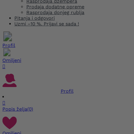
Rasprodaja džempera
Prodaja dodatne opreme
Rasprodaja donjeg rublja
Pitanja i odgovori
Uzmi –10 %. Prijavi se sada !
Profil
Omiljeni

Profil

Popis želja
(0)
Omiljeni