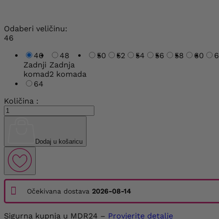
Odaberi veličinu:
46
46
48
50
52
54
56
58
60
6
Zadnji
Zadnja
komad
2 komada
64
Količina :
Dodaj u košaricu
Očekivana dostava
2026-08-14
Sigurna kupnja u MDR24 –
Provjerite detalje