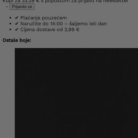
Kupi za
33.29 €
s popustom za prijavu na newsletter
-
Prijavite se
✔
Plaćanje pouzećem
✔
Naručite do 14:00 – šaljemo isti dan
✔
Cijena dostave od 2,99 €
Ostale boje: