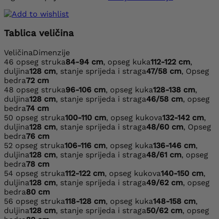
Tablica veličina
Veličina
Dimenzije
46
opseg struka
84-94 cm
, opseg kuka
112-122 cm
,
duljina
128 cm
, stanje sprijeda i straga
47/58 cm
, Opseg
bedra
72 cm
48
opseg struka
96-106 cm
, opseg kuka
128-138 cm
,
duljina
128 cm
, stanje sprijeda i straga
46/58 cm
, opseg
bedra
74 cm
50
opseg struka
100-110 cm
, opseg kukova
132-142 cm
,
duljina
128 cm
, stanje sprijeda i straga
48/60 cm
, Opseg
bedra
76 cm
52
opseg struka
106-116 cm
, opseg kuka
136-146 cm
,
duljina
128 cm
, stanje sprijeda i straga
48/61 cm
, opseg
bedra
78 cm
54
opseg struka
112-122 cm
, opseg kukova
140-150 cm
,
duljina
128 cm
, stanje sprijeda i straga
49/62 cm
, opseg
bedra
80 cm
56
opseg struka
118-128 cm
, opseg kuka
148-158 cm
,
duljina
128 cm
, stanje sprijeda i straga
50/62 cm
, opseg