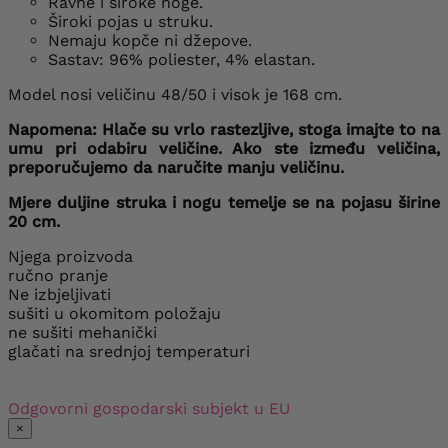
Ravne i široke noge.
Široki pojas u struku.
Nemaju kopče ni džepove.
Sastav: 96% poliester, 4% elastan.
Model nosi veličinu 48/50 i visok je 168 cm.
Napomena: Hlače su vrlo rastezljive, stoga imajte to na
umu pri odabiru veličine. Ako ste između veličina,
preporučujemo da naručite manju veličinu.
Mjere duljine struka i nogu temelje se na pojasu širine
20 cm.
Njega proizvoda
ručno pranje
Ne izbjeljivati
sušiti u okomitom položaju
ne sušiti mehanički
glačati na srednjoj temperaturi
Odgovorni gospodarski subjekt u EU
×