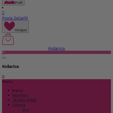
Profil

Popis želja
(0)
Omiljeni
Košarica
0
Košarica
0
Menu
Menu
Noviteti
JESEN-ZIMA
Odjeća
Sve