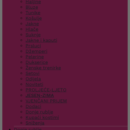
Haljine
Bluze
Tunike
Košulje
Jakne
Hlače
Suknje
Jakne i kaputi
Prsluci
Džemperi
Pelerine
Dukserice
Ženske trenirke
Setovi
Odijela
Noviteti
PROLJEĆE-LJETO
JESEN-ZIMA
VJENČANI PRIJEM
Dodaci
Donje rublje
Kupaći kostimi
Sniženja
Donje rublje