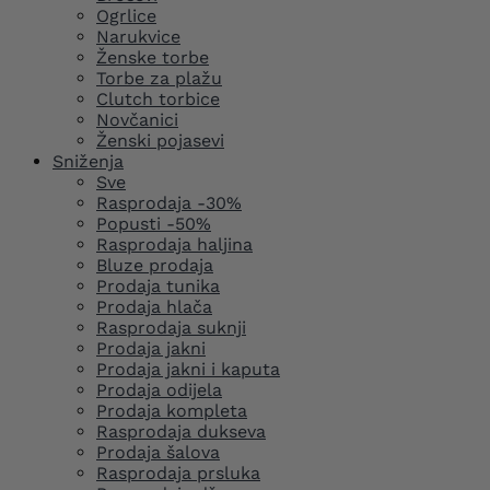
Ogrlice
Narukvice
Ženske torbe
Torbe za plažu
Clutch torbice
Novčanici
Ženski pojasevi
Sniženja
Sve
Rasprodaja -30%
Popusti -50%
Rasprodaja haljina
Bluze prodaja
Prodaja tunika
Prodaja hlača
Rasprodaja suknji
Prodaja jakni
Prodaja jakni i kaputa
Prodaja odijela
Prodaja kompleta
Rasprodaja dukseva
Prodaja šalova
Rasprodaja prsluka