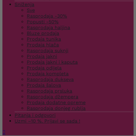
Sniženja
Sve
Rasprodaja -30%
Popusti -50%
Rasprodaja haljina
Bluze prodaja
Prodaja tunika
Prodaja hlača
Rasprodaja suknji
Prodaja jakni
Prodaja jakni i kaputa
Prodaja odijela
Prodaja kompleta
Rasprodaja dukseva
Prodaja šalova
Rasprodaja prsluka
Rasprodaja džempera
Prodaja dodatne opreme
Rasprodaja donjeg rublja
Pitanja i odgovori
Uzmi –10 %. Prijavi se sada !
