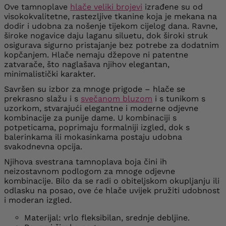
Ove tamnoplave
hlače veliki brojevi
izrađene su od
visokokvalitetne, rastezljive tkanine koja je mekana na
dodir i udobna za nošenje tijekom cijelog dana. Ravne,
široke nogavice daju laganu siluetu, dok široki struk
osigurava sigurno pristajanje bez potrebe za dodatnim
kopčanjem. Hlače nemaju džepove ni patentne
zatvarače, što naglašava njihov elegantan,
minimalistički karakter.
Savršen su izbor za mnoge prigode – hlače se
prekrasno slažu i s
svečanom bluzom
i s tunikom s
uzorkom, stvarajući elegantne i moderne odjevne
kombinacije za punije dame. U kombinaciji s
potpeticama, poprimaju formalniji izgled, dok s
balerinkama ili mokasinkama postaju udobna
svakodnevna opcija.
Njihova svestrana tamnoplava boja čini ih
neizostavnom podlogom za mnoge odjevne
kombinacije. Bilo da se radi o obiteljskom okupljanju ili
odlasku na posao, ove će hlače uvijek pružiti udobnost
i moderan izgled.
Materijal: vrlo fleksibilan, srednje debljine.