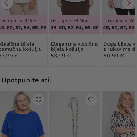
Dostupne veličine
Dostupne veličine
Dostupne veliči
8, 50, 52, 54, 56, 58, 60
46, 48, 50, 52, 54, 56, 58
,
46, 48, 50, 52, 54, 56, 58, 60
46, 48, 50, 52, 54, 
,
46, 48, 50, 52, 
na bijela
Elegantna klasična
Duga bijela košulja
pamučna košulja
bijela košulja
s rukavima d
lakta
53,99 €
53,99 €
60,99 €
Upotpunite stil