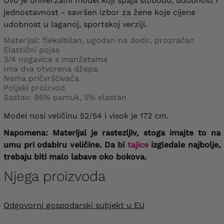
Ovo je univerzalni model koji spaja slobodu, udobnost i
jednostavnost - savršen izbor za žene koje cijene
udobnost u laganoj, sportskoj verziji.
Materijal: fleksibilan, ugodan na dodir, prozračan
Elastični pojas
3/4 nogavice s manžetama
Ima dva otvorena džepa.
Nema pričvršćivača
Poljski proizvod
Sastav: 95% pamuk, 5% elastan
Model nosi veličinu 52/54 i visok je 172 cm.
Napomena: Materijal je rastezljiv, stoga imajte to na
umu pri odabiru veličine. Da bi
tajice
izgledale najbolje,
trebaju biti malo labave oko bokova.
Njega proizvoda
Odgovorni gospodarski subjekt u EU