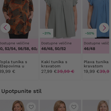
−31%
−50%
Dostupne veličine
Dostupne veličine
Dostupne veliči
, 52/54, 56/58, 60/62
46/48, 50/52
,
48/50, 52/54, 56/58, 60/62
46/48
nika s
Kaki tunika s
Plava tunika s
džepovima u
kravatom
kravatom
orijentalnim
39,99 €
27,99 €
39,99 €
19,99 €
39,9
uzorcima
Upotpunite stil