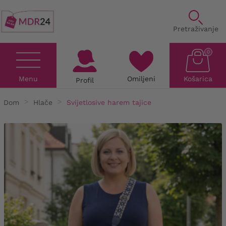
Pretraživanje
0
Menu
Omiljeni
Košarica
Profil
Dom
Hlače
Svijetlosive harem tajice