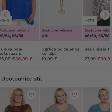
−30%
−31%
Dostupne veličine
Dostupne veličine
Dostupne veliči
52/54, 56/58
UNI.
48/50, 56/58
a boje
Ogrlica od zelenog
Bež i bijela t
kukuruza s
koralja
džepovima
25,99 €
36,99 €
19,99 €
27,99 €
39,9
Upotpunite stil