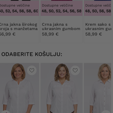
Dostupne veličine
Dostupne veličine
Dostupne veliči
0, 52, 54, 56, 58, 60, 62
46, 48, 50, 52, 54, 56, 58, 60, 62, 64
,
48, 50, 52, 54, 56, 58, 60, 62
46, 48, 50, 56, 58,
,
46, 
kna širokog
Crna jakna s
Krem sako s
kroja s manžetama
ukrasnim gumbom
ukrasnim g
56,99 €
58,99 €
58,99 €
ODABERITE KOŠULJU: