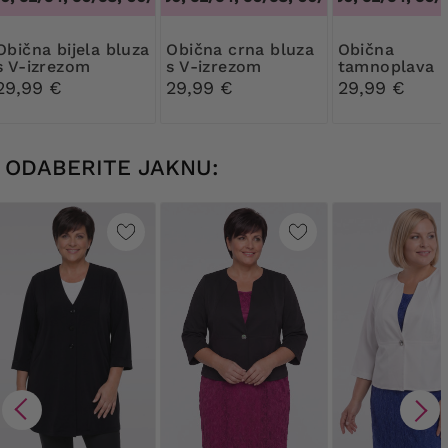
bijela bluza
Obična crna bluza
Obična
s V-izrezom
s V-izrezom
tamnoplava b
s V-izrezom
29,99 €
29,99 €
29,99 €
ODABERITE JAKNU: