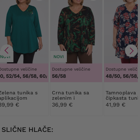
NOVI
NOVI
Dostupne veličine
Dostupne veličine
Dostupne veliči
, 52/54, 56/58, 60/62
56/58
,
48/50, 52/54, 56/58, 60/62
48/50, 56/58,
tunika s
Crna tunika sa
Tamnoplava
aplikacijom
zelenim i
čipkasta tuni
tamnosmeđim
crvenim i siv
39,99 €
36,99 €
41,99 €
uzorcima
cvijećem
SLIČNE HLAČE: