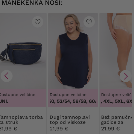
MANEKENKA NOSI:
Dostupne veličine
Dostupne veličine
Dostupne veliči
UNI.
48/50, 52/54, 56/58, 60/62
3XL, 4XL, 5XL, 6XL
,
48/50, 52/54
a torba
Dugi tamnoplavi
Bež pamučne
za struk
top od viskoze
gaćice za
oblikovanje ti
31,99 €
21,99 €
21,99 €
čipkom