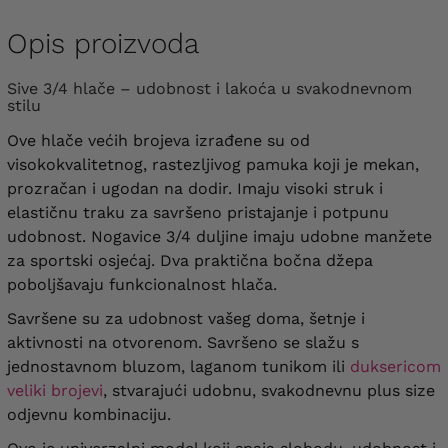
Opis proizvoda
Sive 3/4 hlače – udobnost i lakoća u svakodnevnom
stilu
Ove hlače većih brojeva izrađene su od
visokokvalitetnog, rastezljivog pamuka koji je mekan,
prozračan i ugodan na dodir. Imaju visoki struk i
elastičnu traku za savršeno pristajanje i potpunu
udobnost. Nogavice 3/4 duljine imaju udobne manžete
za sportski osjećaj. Dva praktična bočna džepa
poboljšavaju funkcionalnost hlača.
Savršene su za udobnost vašeg doma, šetnje i
aktivnosti na otvorenom. Savršeno se slažu s
jednostavnom bluzom, laganom tunikom ili
duksericom
veliki brojevi
, stvarajući udobnu, svakodnevnu plus size
odjevnu kombinaciju.