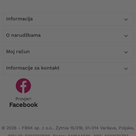
Informacija

O narudžbama

Moj račun

Informacije za kontakt

Provjeri
Facebook
© 2026 - FBSK sp. z o.o., Żytnia 15/21B, 01-014 Varšava, Poljska,