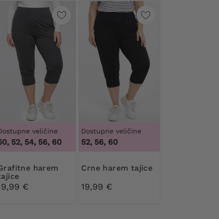
Dostupne veličine
Dostupne veličine
50, 52, 54, 56, 60
52, 56, 60
tne harem
Crne harem tajice
tajice
19,99 €
19,99 €