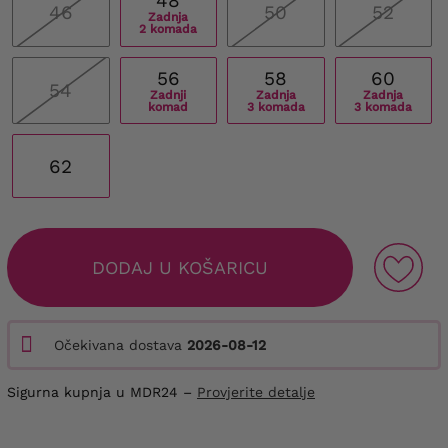
48
46
50
52
Zadnja
2 komada
56
58
60
54
Zadnji
Zadnja
Zadnja
komad
3 komada
3 komada
62
DODAJ U KOŠARICU
Očekivana dostava
2026-08-12
Sigurna kupnja u MDR24 –
Provjerite detalje