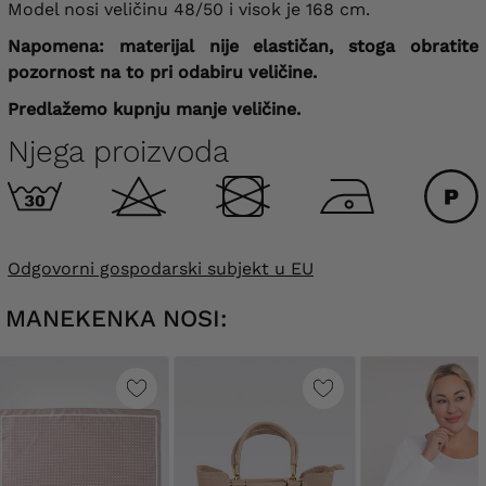
Model nosi veličinu 48/50 i visok je 168 cm.
Napomena: materijal nije elastičan, stoga obratite
pozornost na to pri odabiru veličine.
Predlažemo kupnju manje veličine.
Njega proizvoda
Odgovorni gospodarski subjekt u EU
MANEKENKA NOSI: