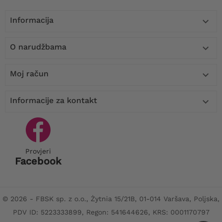
Informacija

O narudžbama

Moj račun

Informacije za kontakt

Provjeri
Facebook
© 2026 - FBSK sp. z o.o., Żytnia 15/21B, 01-014 Varšava, Poljska,
PDV ID: 5223333899, Regon: 541644626, KRS: 0001170797