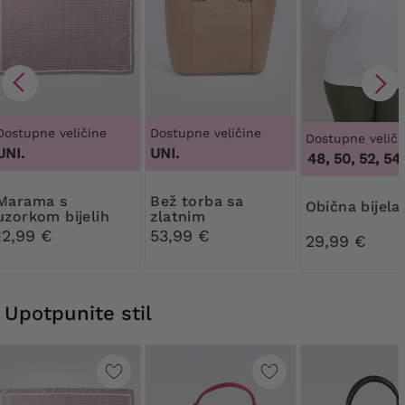
Dostupne veličine
Dostupne veličine
Dostupne veliči
UNI.
UNI.
44, 46, 48, 50, 52, 54, 
rama s
Bež torba sa
Obična bijela
uzorkom bijelih
zlatnim
točkica
elementima
12,99 €
53,99 €
29,99 €
Upotpunite stil