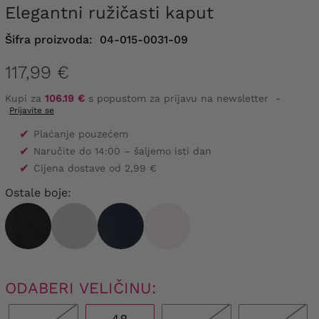
Elegantni ružičasti kaput
Šifra proizvoda:
04-015-0031-09
117,99 €
Kupi za
106.19 €
s popustom za prijavu na newsletter
-
Prijavite se
✔
Plaćanje pouzećem
✔
Naručite do 14:00 – šaljemo isti dan
✔
Cijena dostave od 2,99 €
Ostale boje:
ODABERI VELIČINU: