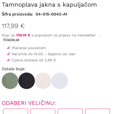
Tamnoplava jakna s kapuljačom
Šifra proizvoda:
04-015-0043-A1
117,99 €
Kupi za
106.19 €
s popustom za prijavu na newsletter
-
Prijavite se
✔
Plaćanje pouzećem
✔
Naručite do 14:00 – šaljemo isti dan
✔
Cijena dostave od 2,99 €
Ostale boje:
ODABERI VELIČINU: