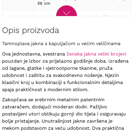
56 cm
opseg prsa
162 cm
, opseg kuka
184 cm
,
62
duljina
95 cm
, duljina rukava
83 cm
, bicepsi
56 cm
Opis proizvoda
Tamnoplava jakna s kapuljačom u većim veličinama
Ova jednostavna, svestrana
ženska jakna veliki brojevi
pouzdan je izbor za prijelazno godišnje doba. Izrađena
od lagane, glatke i vjetrootporne tkanine, pruža
udobnost i zaštitu za svakodnevno nošenje. Njezin
klasični kroj u kombinaciji s funkcionalnim detaljima
spaja praktičnost s modernim stilom.
Zakopčava se srebrnim metalnim patentnim
zatvaračem, dodajući moderan dodir. Pažljivo
postavljeni utori oblikuju gornji dio tijela i osiguravaju
bolje pristajanje. Unutrašnjost jakne završena je
mekom podstavom za veću udobnost. Dva praktična