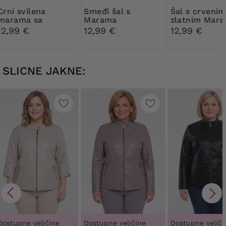
svilena
Smeđi šal s
Šal s crvenim i
marama sa
Marama
zlatnim Mar
smeđim uzorkom
12,99 €
12,99 €
12,99 €
SLICNE JAKNE:
Dostupne veličine
Dostupne veličine
Dostupne veliči