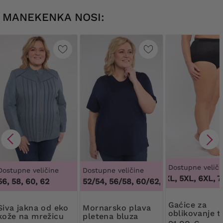
MANEKENKA NOSI:
Dostupne veliči
Dostupne veličine
Dostupne veličine
3XL, 4XL, 5XL, 6XL, 7
56, 58, 60, 62
48/50, 52/54, 56/58, 60/62
,
48/50, 52/54, 5
gaćice za
na od eko
Mornarsko plava
oblikovanje ti
kože na mrežicu
pletena bluza
visokim stru