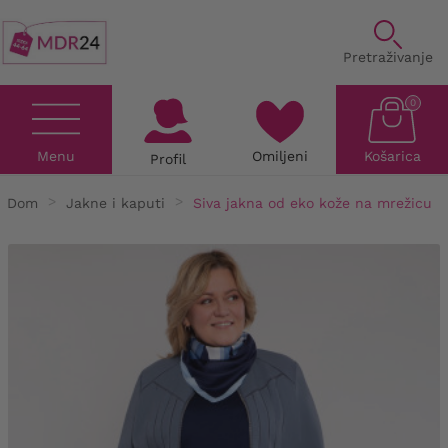
Pretraživanje
0
Menu
Omiljeni
Košarica
Profil
Dom
Jakne i kaputi
Siva jakna od eko kože na mrežicu