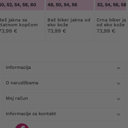
50, 52, 54, 58, 60
48, 50, 54, 56
48, 50, 52, 54, 56, 58
,
akna sa
Bež biker jakna od
Crna biker jakna
zlatnom kopčom
eko kože
od eko kože
73,99 €
73,99 €
73,99 €
Informacija

O narudžbama

Moj račun

Informacije za kontakt
