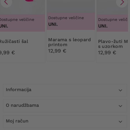
Dostupne veličine
Dostupne veličine
Dostupne veliči
UNI.
UNI.
UNI.
Marama s leopard
Ružičasti šal
Plavo-žuti Marama
printom
s uzorkom
12,99 €
9,99 €
12,99 €
Informacija

O narudžbama

Moj račun
