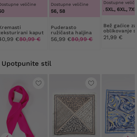
Dostupne veliči
Dostupne veličine
Dostupne veličine
3XL, 4XL, 5XL, 6XL, 7XL
10
50
56, 58
Bež gaćice za
masti
Puderasto
oblikovanje s
teksturirani kaput
ružičasta haljina
cvjetnom či
21,99 €
od čipke
40,99 €
80,99 €
56,99 €
80,99 €
Upotpunite stil