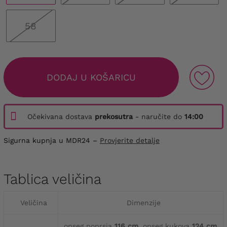
58
DODAJ U KOŠARICU
Očekivana dostava
prekosutra
- naručite do
14:00
Sigurna kupnja u MDR24 –
Provjerite detalje
Tablica veličina
Veličina
Dimenzije
opseg poprsja
116 cm
, opseg kukova
124 cm
,