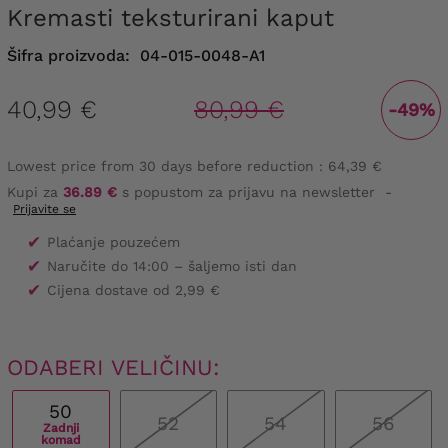
Kremasti teksturirani kaput
Šifra proizvoda:
04-015-0048-A1
40,99 €
80,99 €
-49%
Lowest price from 30 days before reduction :
64,39 €
Kupi za
36.89 €
s popustom za prijavu na newsletter
-
Prijavite se
✔
Plaćanje pouzećem
✔
Naručite do 14:00 – šaljemo isti dan
✔
Cijena dostave od 2,99 €
ODABERI VELIČINU:
50
52
54
56
Zadnji
komad