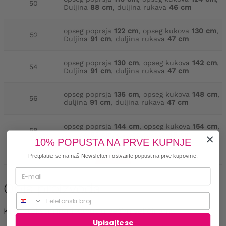
50
Duljina
88 cm
, duljina rukava
46 cm
opseg poprsja
122 cm
, opseg kukova
130 cm
,
52
Duljina
91 cm
, duljina rukava
47 cm
opseg poprsja
130 cm
, opseg kukova
142 cm
,
54
Duljina
91 cm
, duljina rukava
47 cm
opseg poprsja
136 cm
, opseg kukova
148 cm
,
56
duljina
91 cm
, duljina rukava
47 cm
opseg poprsja
144 cm
, opseg kukova
154 cm
,
58
Duljina
92 cm
, duljina rukava
49 cm
10% POPUSTA NA PRVE KUPNJE
Pretplatite se na naš Newsletter i ostvarite popust na prve kupovine.
Opis proizvoda
Telefonski broj
Krem teksturirani kaput u većim veličinama
Upisajte se