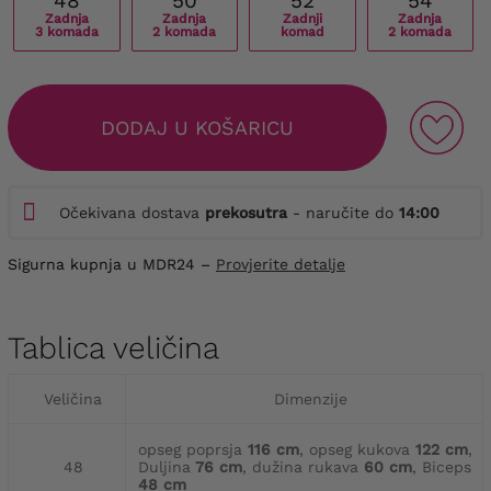
48
50
52
54
Zadnja
Zadnja
Zadnji
Zadnja
3 komada
2 komada
komad
2 komada
DODAJ U KOŠARICU
Očekivana dostava
prekosutra
- naručite do
14:00
Sigurna kupnja u MDR24 –
Provjerite detalje
Tablica veličina
Veličina
Dimenzije
opseg poprsja
116 cm
, opseg kukova
122 cm
,
48
Duljina
76 cm
, dužina rukava
60 cm
, Biceps
48 cm