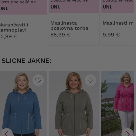
Dostupne veličine
UNI.
UNI.
UNI.
Maslinasta
Maslinasti 
nčasti i
poslovna torba
tamnoplavi
56,99 €
9,99 €
marama
12,99 €
SLICNE JAKNE: