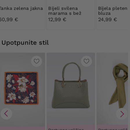
Tanka zelena jakna
Bijeli svilena
Bijela pletena
marama s bež
bluza
uzorkom
60,99 €
12,99 €
24,99 €
Upotpunite stil
Dostupne veličine
Dostupne veliči