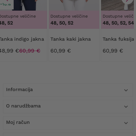
−18%
Dostupne veličine
Dostupne veličine
Dostupne veliči
48, 52
48, 50, 52
48, 50, 52, 54
Tanka indigo jakna
Tanka kaki jakna
Tanka fuksija
48,99 €
60,99 €
60,99 €
60,99 €
Informacija

O narudžbama

Moj račun
