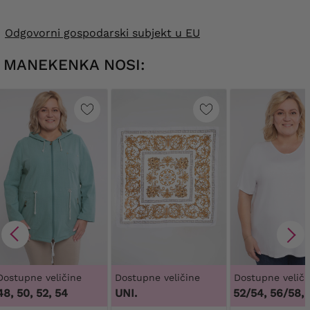
Odgovorni gospodarski subjekt u EU
MANEKENKA NOSI:
Dostupne veličine
Dostupne veličine
Dostupne veliči
48, 50, 52, 54
UNI.
48/50, 52/54, 56/58, 