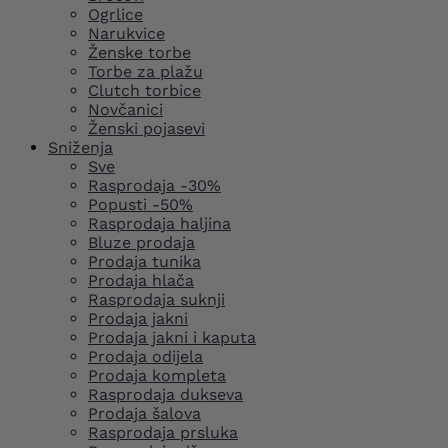
Ogrlice
Narukvice
Ženske torbe
Torbe za plažu
Clutch torbice
Novčanici
Ženski pojasevi
Sniženja
Sve
Rasprodaja -30%
Popusti -50%
Rasprodaja haljina
Bluze prodaja
Prodaja tunika
Prodaja hlača
Rasprodaja suknji
Prodaja jakni
Prodaja jakni i kaputa
Prodaja odijela
Prodaja kompleta
Rasprodaja dukseva
Prodaja šalova
Rasprodaja prsluka