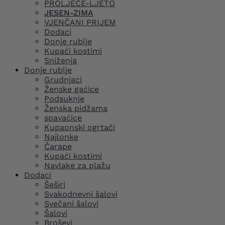
PROLJEĆE-LJETO
JESEN-ZIMA
VJENČANI PRIJEM
Dodaci
Donje rublje
Kupaći kostimi
Sniženja
Donje rublje
Grudnjaci
Ženske gaćice
Podsuknje
Ženska pidžama
spavaćice
Kupaonski ogrtači
Najlonke
Čarape
Kupaći kostimi
Navlake za plažu
Dodaci
Šeširi
Svakodnevni šalovi
Svečani šalovi
Šalovi
Broševi