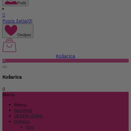
Profil

Popis želja
(0)
Omiljeni
Košarica
0
Košarica
0
Menu
Menu
Noviteti
JESEN-ZIMA
Odjeća
Sve