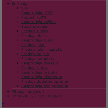
Sniženja
Sve
Rasprodaja -30%
Popusti -50%
Rasprodaja haljina
Bluze prodaja
Prodaja tunika
Prodaja hlača
Rasprodaja suknji
Prodaja jakni
Prodaja jakni i kaputa
Prodaja odijela
Prodaja kompleta
Rasprodaja dukseva
Prodaja šalova
Rasprodaja prsluka
Rasprodaja džempera
Prodaja dodatne opreme
Rasprodaja donjeg rublja
Pitanja i odgovori
Uzmi –10 %. Prijavi se sada !
