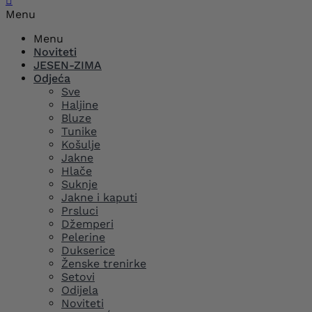

Menu
Menu
Noviteti
JESEN-ZIMA
Odjeća
Sve
Haljine
Bluze
Tunike
Košulje
Jakne
Hlače
Suknje
Jakne i kaputi
Prsluci
Džemperi
Pelerine
Dukserice
Ženske trenirke
Setovi
Odijela
Noviteti