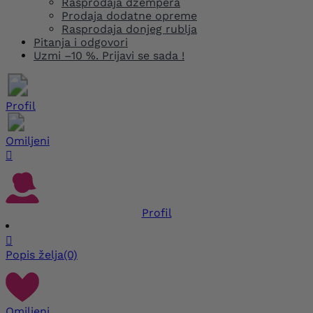
Rasprodaja džempera
Prodaja dodatne opreme
Rasprodaja donjeg rublja
Pitanja i odgovori
Uzmi –10 %. Prijavi se sada !
Profil
Omiljeni

Profil

Popis želja
(0)
Omiljeni