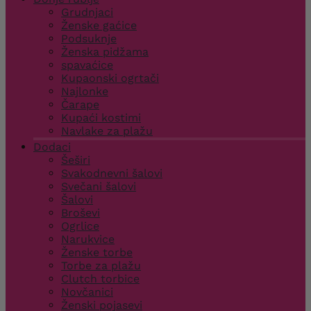
Grudnjaci
Ženske gaćice
Podsuknje
Ženska pidžama
spavaćice
Kupaonski ogrtači
Najlonke
Čarape
Kupaći kostimi
Navlake za plažu
Dodaci
Šeširi
Svakodnevni šalovi
Svečani šalovi
Šalovi
Broševi
Ogrlice
Narukvice
Ženske torbe
Torbe za plažu
Clutch torbice
Novčanici
Ženski pojasevi