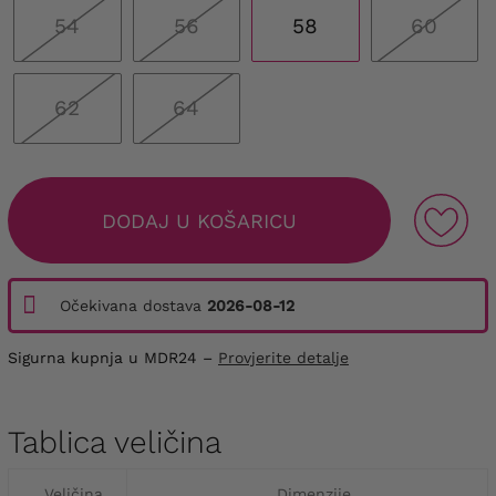
54
56
58
60
62
64
DODAJ U KOŠARICU
Očekivana dostava
2026-08-12
Sigurna kupnja u MDR24 –
Provjerite detalje
Tablica veličina
Veličina
Dimenzije