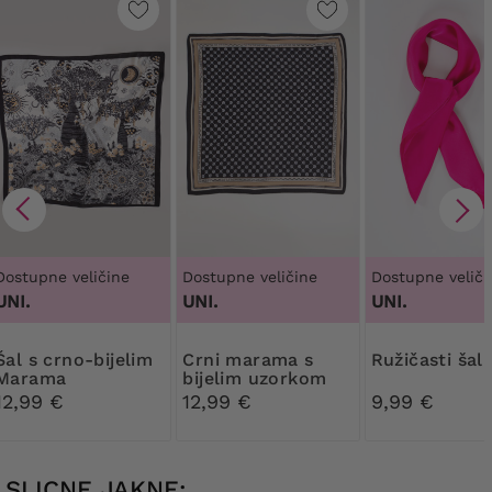
Dostupne veličine
Dostupne veličine
Dostupne veliči
UNI.
UNI.
UNI.
no-bijelim
Crni marama s
Ružičasti šal
Marama
bijelim uzorkom
12,99 €
12,99 €
9,99 €
SLICNE JAKNE: