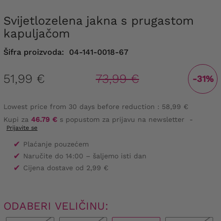
Svijetlozelena jakna s prugastom
kapuljačom
Šifra proizvoda:
04-141-0018-67
51,99 €
73,99 €
-31%
Lowest price from 30 days before reduction :
58,99 €
Kupi za
46.79 €
s popustom za prijavu na newsletter
-
Prijavite se
✔
Plaćanje pouzećem
✔
Naručite do 14:00 – šaljemo isti dan
✔
Cijena dostave od 2,99 €
ODABERI VELIČINU: