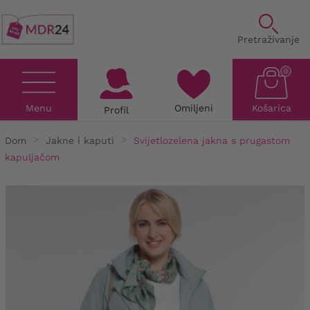
Pretraživanje
0
Menu
Omiljeni
Košarica
Profil
Dom
Jakne i kaputi
Svijetlozelena jakna s prugastom
kapuljačom