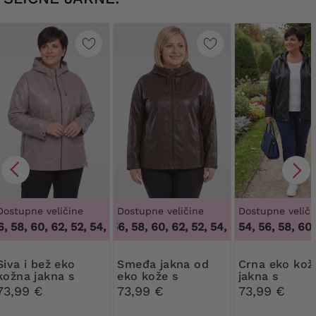
Dostupne veličine
Dostupne veličine
Dostupne veliči
, 58, 60, 62
,
52, 54, 56, 58, 60, 62
52, 54, 56, 58, 60, 62
,
52, 54, 56, 58, 60, 62
54, 56, 58, 60,
 bež eko
Smeđa jakna od
Crna eko kožna
kožna jakna s
eko kože s
jakna s
kapuljačom
kapuljačom
kapuljačom
73,99 €
73,99 €
73,99 €