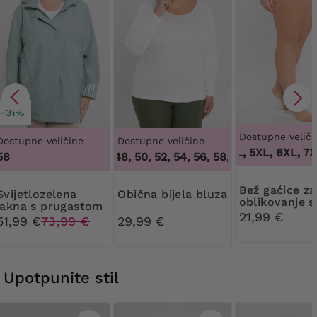
−31%
Dostupne veliči
Dostupne veličine
Dostupne veličine
3XL, 4XL, 5XL, 6XL, 7X
1
58
44, 46, 48, 50, 52, 54, 56, 58, 60, 62, 64
,
44, 4
Bež gaćice za
lozelena
Obična bijela bluza
oblikovanje s
jakna s prugastom
cvjetnom či
21,99 €
kapuljačom
51,99 €
73,99 €
29,99 €
Upotpunite stil