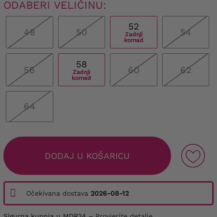
ODABERI VELIČINU:
52
48
50
54
Zadnji
komad
58
56
60
62
Zadnji
komad
64
DODAJ U KOŠARICU
Očekivana dostava
2026-08-12
Sigurna kupnja u MDR24 –
Provjerite detalje