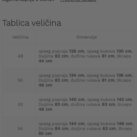
Tablica veličina
Veličina
Dimenzije
opseg poprsja
128 cm
, opseg kukova
130 cm
,
48
Duljina
82 cm
, dužina rukava
61 cm
, Biceps
44 cm
opseg poprsja
134 cm
, opseg kukova
136 cm
,
50
Duljina
82 cm
, dužina rukava
61 cm
, Biceps
46 cm
opseg poprsja
140 cm
, opseg kukova
142 cm
,
52
Duljina
83 cm
, dužina rukava
63 cm
, biceps
48 cm
opseg poprsja
144 cm
, opseg kukova
146 cm
,
54
Duljina
84 cm
, duljina rukava
63 cm
, Biceps
50 cm