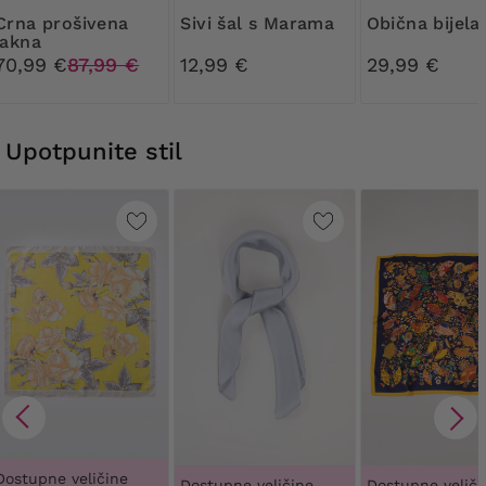
rošivena
Sivi šal s Marama
Obična bijela
jakna
70,99 €
87,99 €
12,99 €
29,99 €
Upotpunite stil
Dostupne veličine
Dostupne veličine
Dostupne veliči