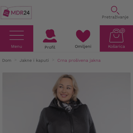
Pretraživanje
0
Menu
Omiljeni
Košarica
Profil
Dom
Jakne i kaputi
Crna prošivena jakna