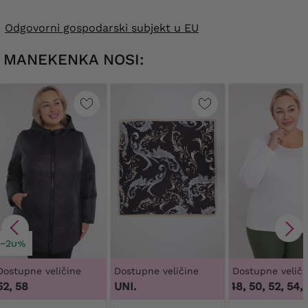
Odgovorni gospodarski subjekt u EU
MANEKENKA NOSI:
−20%
Dostupne veličine
Dostupne veličine
Dostupne veliči
3
52, 58
UNI.
44, 46, 48, 50, 52, 54, 5