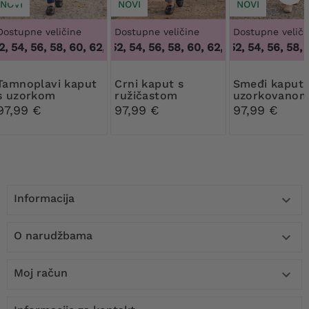
NOVI
NOVI
NOVI
Dostupne veličine
Dostupne veličine
Dostupne veliči
, 54, 56, 58, 60, 62, 64
48, 50, 52, 54, 56, 58, 60, 62, 64
,
48, 50, 52, 54, 56, 58, 60, 62, 64
48, 50, 52, 54, 56, 58, 6
,
48, 50, 52, 5
4
i kaput
Crni kaput s
Smeđi kaput s
s uzorkom
ružičastom
uzorkovano
podstave
podstavom od
podstavom
97,99 €
97,99 €
97,99 €
uzorka
Informacija

O narudžbama

Moj račun
