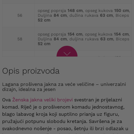
opseg poprsja
148 cm
, opseg kukova
150 cm
,
56
Duljina
84 cm
, dužina rukava
63 cm
, Biceps
52 cm
opseg poprsja
154 cm
, opseg kukova
154 cm
,
58
Duljina
84 cm
, duljina rukava
63 cm
, Biceps
52 cm
opseg poprsja
160 cm
, opseg kukova
158 cm
,
60
duljina
84 cm
, duljina rukava
64 cm
, Biceps
54 cm
Opis proizvoda
opseg poprsja
166 cm
, opseg kukova
164 cm
,
Lagana prošivena jakna za veće veličine – univerzalni
62
duljina
85 cm
, duljina rukava
66 cm
, Biceps
dizajn, idealna za jesen
56 cm
Ova
Ženska jakna veliki brojevi
svestran je prijelazni
opseg poprsja
172 cm
, opseg kukova
170 cm
,
komad. Riječ je o prošivenom komadu jednostavnog,
64
Duljina
85 cm
, duljina rukava
66 cm
, Biceps
blago labavog kroja koji suptilno prianja uz figuru,
60 cm
pružajući potpunu slobodu kretanja. Savršena je za
svakodnevno nošenje - posao, šetnju ili brzi odlazak u