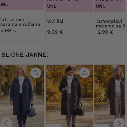
UNI.
UNI.
UNI.
svileni
Sivi šal
Tamnoplavi
marama s ružama
marama sa ž
12,99 €
uzorkom
9,99 €
12,99 €
SLICNE JAKNE: