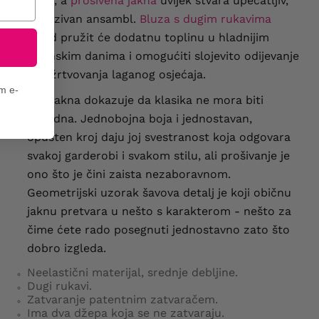
bazu, a
prošivena jakna
uvijek stvara upečatljiv,
kohezivan ansambl.
Bluza s dugim rukavima
ispod pružit će dodatnu toplinu u hladnijim
jesenskim danima i omogućiti slojevito odijevanje
bez žrtvovanja laganog osjećaja.
em e-
Ova jakna dokazuje da klasika ne mora biti
dosadna. Jednobojna boja i jednostavan,
opušten kroj daju joj svestranost koja odgovara
svakoj garderobi i svakom stilu, ali prošivanje je
ono što je čini zaista nezaboravnom.
Geometrijski uzorak šavova detalj je koji običnu
jaknu pretvara u nešto s karakterom - nešto za
čime ćete rado posegnuti jednostavno zato što
dobro izgleda.
Neelastični materijal, srednje debljine.
Dugi rukavi.
Zatvaranje patentnim zatvaračem.
Ima dva džepa koja se ne zatvaraju.