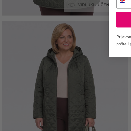
VIDI UKLJUČENO
Prijavo
pošte i