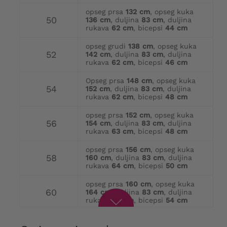
opseg prsa
132 cm
, opseg kuka
50
136 cm
, duljina
83 cm
, duljina
rukava
62 cm
, bicepsi
44 cm
opseg grudi
138 cm
, opseg kuka
52
142 cm
, duljina
83 cm
, duljina
rukava
62 cm
, bicepsi
46 cm
Opseg prsa
148 cm
, opseg kuka
54
152 cm
, duljina
83 cm
, duljina
rukava
62 cm
, bicepsi
48 cm
opseg prsa
152 cm
, opseg kuka
56
154 cm
, duljina
83 cm
, duljina
rukava
63 cm
, bicepsi
48 cm
opseg prsa
156 cm
, opseg kuka
58
160 cm
, duljina
83 cm
, duljina
rukava
64 cm
, bicepsi
50 cm
opseg prsa
160 cm
, opseg kuka
60
164 cm
, duljina
83 cm
, duljina
rukava
64 cm
, bicepsi
54 cm
opseg grudi
168 cm
, opseg kuka
62
172 cm
, duljina
83 cm
, duljina