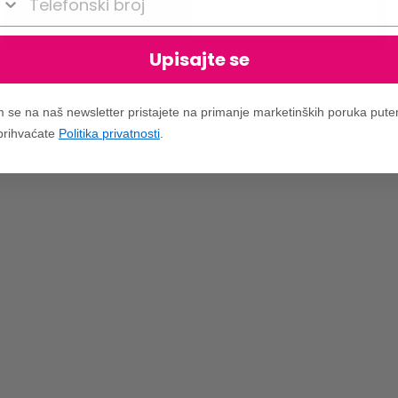
VIDI UKLJUČENO
Upisajte se
m se na naš newsletter pristajete na primanje marketinških poruka put
 prihvaćate
Politika privatnosti
.