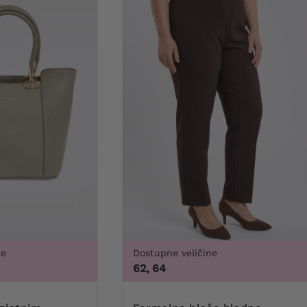
ne
Dostupne veličine
62, 64
3X