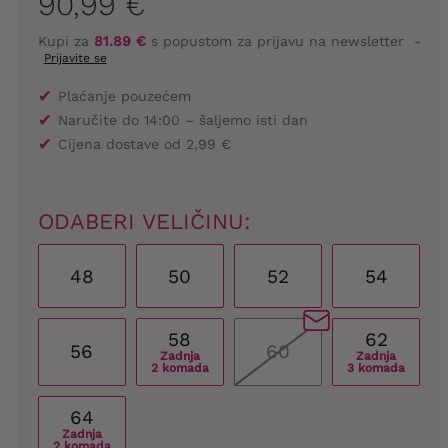
90,99 €
Kupi za
81.89 €
s popustom za prijavu na newsletter
-
Prijavite se
✔
Plaćanje pouzećem
✔
Naručite do 14:00 – šaljemo isti dan
✔
Cijena dostave od 2,99 €
ODABERI VELIČINU:
48
50
52
54
58
62
56
60
Zadnja
Zadnja
2 komada
3 komada
64
Zadnja
2 komada