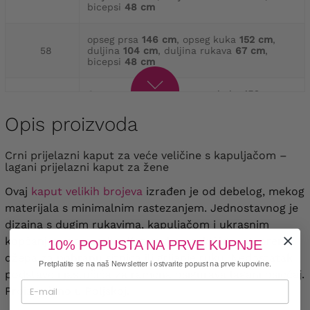
bicepsi
48 cm
opseg prsa
146 cm
, opseg kuka
152 cm
,
58
duljina
104 cm
, duljina rukava
67 cm
,
bicepsi
48 cm
Opseg grudi
150 cm
, opseg kuka
156 cm
,
60
duljina
104 cm
, duljina rukava
67 cm
,
bicepsi
50 cm
Opis proizvoda
opseg prsa
154 cm
, opseg kuka
160 cm
,
Crni prijelazni kaput za veće veličine s kapuljačom –
62
duljina
104 cm
, duljina rukava
67 cm
,
lagani prijelazni kaput za žene
bicepsi
52 cm
Ovaj
kaput velikih brojeva
izrađen je od debelog, mekog
opseg prsa
160 cm
, opseg kuka
164 cm
,
materijala s minimalnim rastezanjem. Jednostavnog je
64
duljina
106 cm
, duljina rukava
67 cm
,
dizajna s dugim rukavima, kapuljačom i ukrasnim
bicepsi
54 cm
kopčanjem na gumbe.
Kaput dva praktična, otvorena
10% POPUSTA NA PRVE KUPNJE
džepa za pohranu sitnica ili grijanje ruku. Nedostatak
Pretplatite se na naš Newsletter i ostvarite popust na prve kupovine.
podstave i jastučića za ramena osigurava lagani osjećaj.
Proizvedeno u Poljskoj.