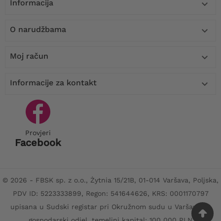
Informacija

O narudžbama

Moj račun

Informacije za kontakt

Provjeri
Facebook
© 2026 - FBSK sp. z o.o., Żytnia 15/21B, 01-014 Varšava, Poljska,
PDV ID: 5223333899, Regon: 541644626, KRS: 0001170797
upisana u Sudski registar pri Okružnom sudu u Varšavi, XII
gospodarski odjel, temeljni kapital: 100 000 PLN