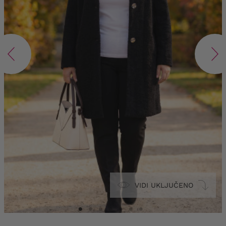
VIDI UKLJUČENO