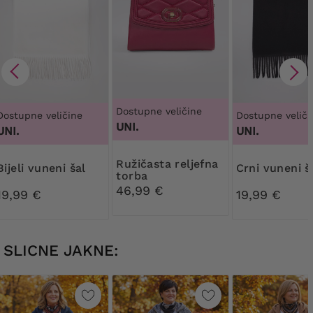
Dostupne veličine
Dostupne veličine
Dostupne veliči
UNI.
UNI.
UNI.
Ružičasta reljefna
Bijeli vuneni šal
Crni vuneni š
torba
46,99 €
19,99 €
19,99 €
SLICNE JAKNE: