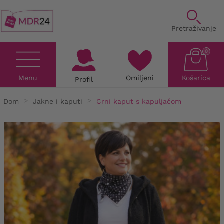
Pretraživanje
0
Menu
Omiljeni
Košarica
Profil
Dom
Jakne i kaputi
Crni kaput s kapuljačom