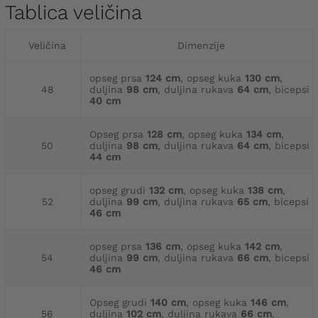
Tablica veličina
Veličina
Dimenzije
opseg prsa
124 cm
, opseg kuka
130 cm
,
48
duljina
98 cm
, duljina rukava
64 cm
, bicepsi
40 cm
Opseg prsa
128 cm
, opseg kuka
134 cm
,
50
duljina
98 cm
, duljina rukava
64 cm
, bicepsi
44 cm
opseg grudi
132 cm
, opseg kuka
138 cm
,
52
duljina
99 cm
, duljina rukava
65 cm
, bicepsi
46 cm
opseg prsa
136 cm
, opseg kuka
142 cm
,
54
duljina
99 cm
, duljina rukava
66 cm
, bicepsi
46 cm
Opseg grudi
140 cm
, opseg kuka
146 cm
,
56
duljina
102 cm
, duljina rukava
66 cm
,