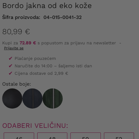
Bordo jakna od eko kože
Šifra proizvoda:
04-015-0041-32
80,99 €
Kupi za
72.89 €
s popustom za prijavu na newsletter
-
Prijavite se
✔
Plaćanje pouzećem
✔
Naručite do 14:00 – šaljemo isti dan
✔
Cijena dostave od 2,99 €
Ostale boje:
ODABERI VELIČINU: