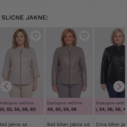
SLICNE JAKNE:
Dostupne veličine
Dostupne veličine
Dostupne veliči
50, 52, 54, 58, 60
48, 50, 54, 56
48, 50, 52, 54, 56, 58
,
48,
48
akna sa
Bež biker jakna od
Crna biker jakna