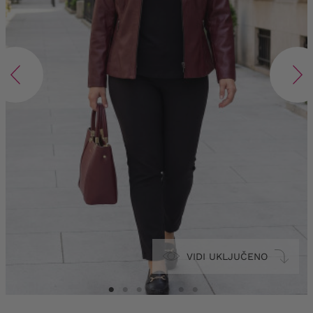
VIDI UKLJUČENO