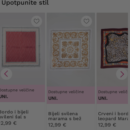
Upotpunite stil
Dostupne veličine
Dostupne veličine
Dostupne veliči
UNI.
UNI.
UNI.
i bijeli
Bijeli svilena
Crveni i bordo
svileni šal s
marama s bež
leopard Mar
Marama
12,99 €
uzorkom
12,99 €
12,99 €