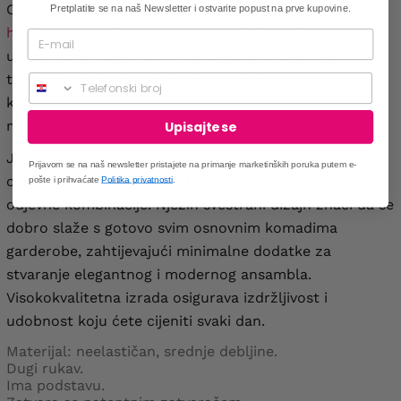
Ovaj bezvremenski stil izgleda sjajno u kombinaciji s
Pretplatite se na naš Newsletter i ostvarite popust na prve kupovine.
hlačama suženih nogavica
, stvarajući moderan i
uravnotežen ansambl. U kombinaciji s klasičnom
torbicom savršen je za posao ili šetnju, dok u
Telefonski broj
kombinaciji s
udobnom haljinom
stvara odvažan i
moderan večernji izgled.
Upisajte se
Jakna od umjetne kože neizostavan je dio svakog
Prijavom se na naš newsletter pristajete na primanje marketinških poruka putem e-
ormara – savršena je i za ležerne i za poluformalne
pošte i prihvaćate
Politika privatnosti
.
odjevne kombinacije. Njezin svestrani dizajn znači da se
dobro slaže s gotovo svim osnovnim komadima
garderobe, zahtijevajući minimalne dodatke za
stvaranje elegantnog i modernog ansambla.
Visokokvalitetna izrada osigurava izdržljivost i
udobnost koju ćete cijeniti svaki dan.
Materijal: neelastičan, srednje debljine.
Dugi rukav.
Ima podstavu.