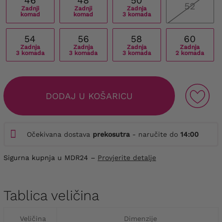
46
48
50
52
Zadnji
Zadnji
Zadnja
komad
komad
3 komada
54
56
58
60
Zadnja
Zadnja
Zadnja
Zadnja
3 komada
3 komada
3 komada
2 komada
DODAJ U KOŠARICU
Očekivana dostava
prekosutra
- naručite do
14:00
Sigurna kupnja u MDR24 –
Provjerite detalje
Tablica veličina
Veličina
Dimenzije