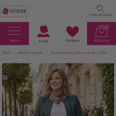
Pretraživanje
0
Menu
Omiljeni
Košarica
Profil
Dom
Jakne i kaputi
Tamnozelena jakna od eko kože