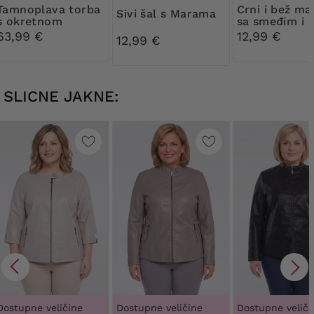
a torba
Crni i bež marama
Sivi šal s Marama
s okretnom
sa smeđim i
kopčom
bijelim uzorc
63,99 €
12,99 €
12,99 €
SLICNE JAKNE:
Dostupne veličine
Dostupne veličine
Dostupne veliči