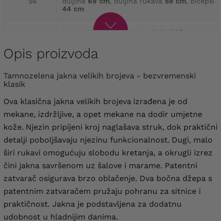
56
duljina
69 cm
, duljina rukava
59 cm
, bicepsi
44 cm
opseg prsa
140 cm
, opseg kuka
146 cm
,
58
duljina
69 cm
, duljina rukava
59 cm
, bicepsi
46 cm
Opis proizvoda
opseg prsa
146 cm
, opseg kuka
152 cm
,
Tamnozelena jakna velikih brojeva - bezvremenski
60
duljina
69 cm
, duljina rukava
59 cm
, bicepsi
klasik
48 cm
Ova klasična jakna velikih brojeva
izrađena je od
mekane, izdržljive, a opet mekane na dodir umjetne
kože.
Njezin pripijeni kroj naglašava struk, dok praktični
detalji poboljšavaju njezinu funkcionalnost.
Dugi, malo
širi rukavi omogućuju slobodu kretanja, a okrugli izrez
čini jakna savršenom uz šalove i marame. Patentni
zatvarač osigurava brzo oblačenje. Dva bočna džepa s
patentnim zatvaračem pružaju pohranu za sitnice i
praktičnost. Jakna je podstavljena za dodatnu
udobnost u hladnijim danima.