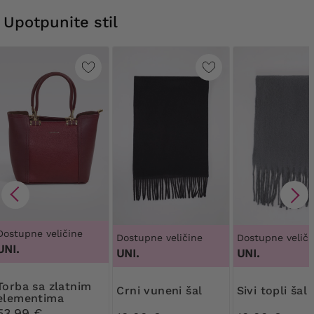
Upotpunite stil
Dostupne veličine
Dostupne veličine
Dostupne veliči
UNI.
UNI.
UNI.
zlatnim
Crni vuneni šal
Sivi topli šal
elementima
53,99 €