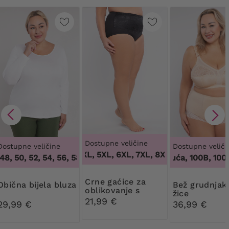
Dostupne veličine
Dostupne veličine
Dostupne veliči
3XL, 4XL, 5XL, 6XL, 7XL, 8XL, 9XL
,
3XL, 4XL,
8, 50, 52, 54, 56, 58, 60, 62, 64
,
44, 46, 48, 50, 52, 54, 56, 
100 tisuća, 100B, 100C,
Crne gaćice za
Obična bijela bluza
Bež grudnjak bez
oblikovanje s
žice
cvjetnom čipkom
21,99 €
29,99 €
36,99 €