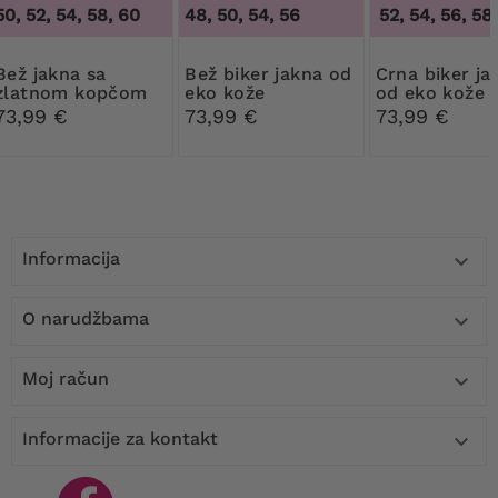
50, 52, 54, 58, 60
48, 50, 54, 56
48, 50, 52, 54, 56, 58
,
akna sa
Bež biker jakna od
Crna biker jakna
zlatnom kopčom
eko kože
od eko kože
73,99 €
73,99 €
73,99 €
Informacija

O narudžbama

Moj račun

Informacije za kontakt
