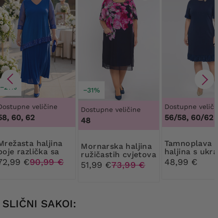
−21%
−31%
Dostupne veličine
Dostupne veliči
Dostupne veličine
58, 60, 62
56/58, 60/62
48
sta haljina
Tamnoplava
Mornarska haljina
boje različka sa
haljina s ukr
ružičastih cvjetova
šljokicama
72,99 €
90,99 €
48,99 €
51,99 €
73,99 €
SLIČNI SAKOI: