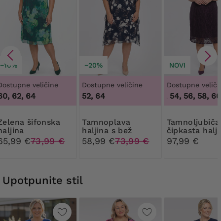
−10%
−20%
NOVI
Dostupne veličine
Dostupne veličine
Dostupne veliči
60, 62, 64
52, 64
50, 52, 54, 56, 58, 60
,
šifonska
Tamnoplava
Tamnoljubičasta
haljina
haljina s bež
čipkasta halj
uzorkom
65,99 €
73,99 €
58,99 €
73,99 €
97,99 €
Upotpunite stil