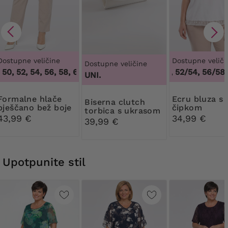
Dostupne veličine
Dostupne veliči
Dostupne veličine
50, 52, 54, 56, 58, 60, 62, 64
,
46, 48, 50, 52, 54, 56, 58, 60,
48/50, 52/54, 56/58, 
UNI.
e hlače
Ecru bluza s
Biserna clutch
pješčano bež boje
čipkom
torbica s ukrasom
43,99 €
34,99 €
39,99 €
Upotpunite stil