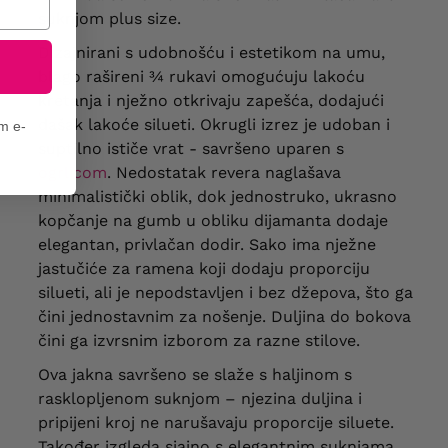
suknjom plus size.
Dizajnirani s udobnošću i estetikom na umu,
blago rašireni ¾ rukavi omogućuju lakoću
kretanja i nježno otkrivaju zapešća, dodajući
dašak lakoće silueti. Okrugli izrez je udoban i
em e-
suptilno ističe vrat - savršeno uparen s
ogrlicom
. Nedostatak revera naglašava
minimalistički oblik, dok jednostruko, ukrasno
kopčanje na gumb u obliku dijamanta dodaje
elegantan, privlačan dodir. Sako ima nježne
jastučiće za ramena koji dodaju proporciju
silueti, ali je nepodstavljen i bez džepova, što ga
čini jednostavnim za nošenje. Duljina do bokova
čini ga izvrsnim izborom za razne stilove.
Ova jakna savršeno se slaže s haljinom s
rasklopljenom suknjom – njezina duljina i
pripijeni kroj ne narušavaju proporcije siluete.
Također izgleda sjajno s elegantnim suknjama,