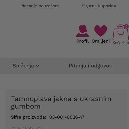
Plaćanje pouzećem
Sigurna kupovina
0
Profil
Omiljeni
Košarica
Sniženja
Pitanja i odgovori
Tamnoplava jakna s ukrasnim
gumbom
Šifra proizvoda:
03-001-0026-17