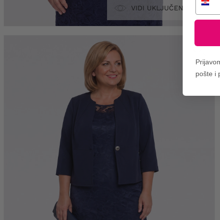
VIDI UKLJUČENO
Prijavo
pošte i