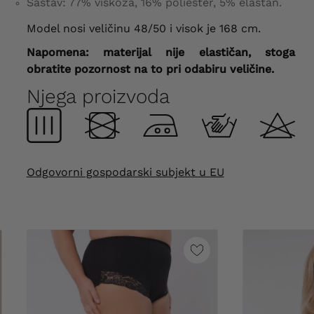
Sastav: 77% viskoza, 16% poliester, 5% elastan.
Model nosi veličinu 48/50 i visok je 168 cm.
Napomena: materijal nije elastičan, stoga
obratite pozornost na to pri odabiru veličine.
Njega proizvoda
Odgovorni gospodarski subjekt u EU