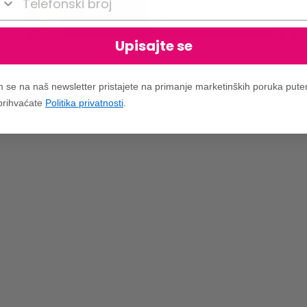
VIDI UKLJUČENO
Upisajte se
m se na naš newsletter pristajete na primanje marketinških poruka put
 prihvaćate
Politika privatnosti
.