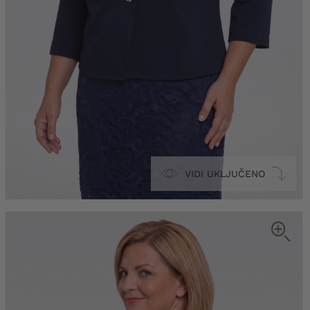
VIDI UKLJUČENO