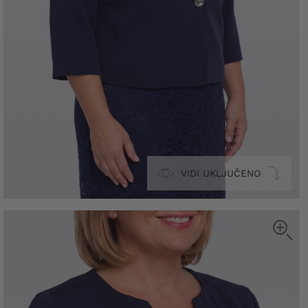
VIDI UKLJUČENO