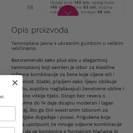
Opseg prsa
142 cm
, opseg kuka
58
146 cm
, duljina
63 cm
, duljina
rukava
49 cm
, bicepsi
48 cm
Opseg prsa
148 cm
, opseg kuka
60
Opis proizvoda
152 cm
, duljina
64 cm
, duljina
rukava
49 cm
, Biceps
50 cm
Tamnoplava jakna s ukrasnim gumbom u velikim
opseg prsa
154 cm
, opseg kuka
62
158 cm
, duljina
65 cm
, duljina
veličinama
rukava
49 cm
, bicepsi
50 cm
Bezvremenski sako plus size u elegantnoj
opseg prsa
160 cm
, opseg kuka
tamnoplavoj boji savršen je izbor za klasične
64
164 cm
, duljina
66 cm
, duljina
rukava
49 cm
, Biceps
52 cm
odjevne kombinacije za žene koje cijene stil i
udobnost. Glatki, pripijeni sako lijepo oblikuje
siluetu, suptilno naglašavajući ženstvene obline i
vizualno vitkije tijelo. Dizajn bez revera s
ne.
rukavima do ¾ daje dizajnu moderan i lagan
osjećaj, što ga čini svestranim izborom za
obiteljske događaje i posao. Prigušena boja
sakoa upotpunit će mnoge odjevne kombinacije
- bilo da se kombinira s formalnim hlačama ili