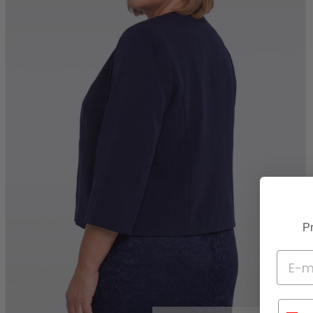
Pr
Telef