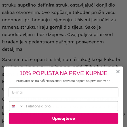
struku suptilno definira struk, ostavljajući donji dio
sakoa otvorenim. Ovo kopčanje također pruža veću
udobnost pri hodanju i sjedenju. Ušiveni jastučići za
ramena strukturiraju gornji dio tijela. Sako je
nepodstavljen i bez džepova. Ovaj poljski proizvod
izrađen je s pedantnom pažnjom posvećenom
detaljima.
Sako se može upariti s haljinom širokog kroja kako bi
se stvorio ženstven, svečan ansambl. Također izgleda
10% POPUSTA NA PRVE KUPNJE
sjajno s elegantnom suknjom i upečatljivom bluzom,
koja će ostati vidljiva kroz dekolte. Izgled se može
Pretplatite se na naš Newsletter i ostvarite popust na prve kupovine.
upotpuniti klasičnim salonkama i malom torbicom.
Ovaj stil zaslužuje mjesto u vašem ormaru zahvaljujući
Telefonski broj
pažljivo izrađenom, formalnom kroju i ukrasnoj kopči
koja privlači pažnju svojim suptilnim sjajem. Ovo je sako
Upisajte se
koja vam omogućuje da brzo podignete jednostavnu