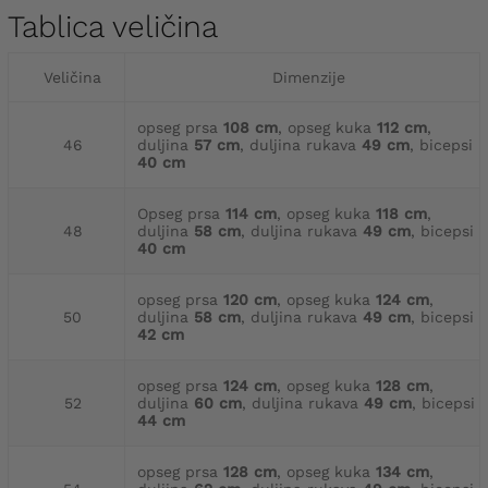
Tablica veličina
Veličina
Dimenzije
opseg prsa
108 cm
, opseg kuka
112 cm
,
46
duljina
57 cm
, duljina rukava
49 cm
, bicepsi
40 cm
Opseg prsa
114 cm
, opseg kuka
118 cm
,
48
duljina
58 cm
, duljina rukava
49 cm
, bicepsi
40 cm
opseg prsa
120 cm
, opseg kuka
124 cm
,
50
duljina
58 cm
, duljina rukava
49 cm
, bicepsi
42 cm
opseg prsa
124 cm
, opseg kuka
128 cm
,
52
duljina
60 cm
, duljina rukava
49 cm
, bicepsi
44 cm
opseg prsa
128 cm
, opseg kuka
134 cm
,