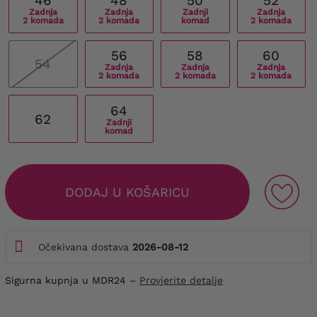
46
48
50
52
Zadnja
Zadnja
Zadnji
Zadnja
2 komada
2 komada
komad
2 komada
56
58
60
54
Zadnja
Zadnja
Zadnja
2 komada
2 komada
2 komada
64
62
Zadnji
komad
DODAJ U KOŠARICU
Očekivana dostava
2026-08-12
Sigurna kupnja u MDR24 –
Provjerite detalje