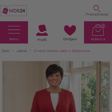
Pretraživanje
0
Menu
Omiljeni
Košarica
Profil
Dom
Jakne
Crvena lanena sako s džepovima