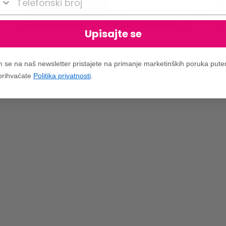
VIDI UKLJUČENO
Upisajte se
m se na naš newsletter pristajete na primanje marketinških poruka put
 prihvaćate
Politika privatnosti
.