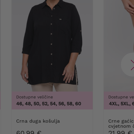
Dostupne veličine
Dostupne ve
46, 48, 50, 52, 54, 56, 58, 60
3XL, 4XL, 5XL, 6XL
Crna duga košulja
Crne gaćice za oblikovanje s
cvjetnom 
60,99 €
21,99 €