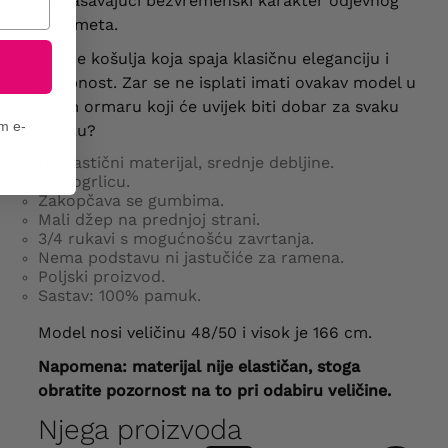
naglašavajući bezvremenski karakter odjevnog
predmeta.
Ovo je košulja koja spaja klasičnu eleganciju i
udobnost. Zar se ne isplati imati ovakav model u
svom ormaru koji će uvijek biti dobar za svaku
em e-
priliku?
Neelastični materijal, srednje debljine.
Ima ogrlicu.
Zakopčava se gumbima.
Mali džep na prednjoj strani.
3/4 rukavi s mogućnošću zavrtanja.
Nema podstavu ni jastučiće za ramena.
Poljski proizvod.
Sastav: 100% pamuk.
Model nosi veličinu 48/50 i visok je 166 cm.
Napomena: materijal nije elastičan, stoga
obratite pozornost na to pri odabiru veličine.
Njega proizvoda