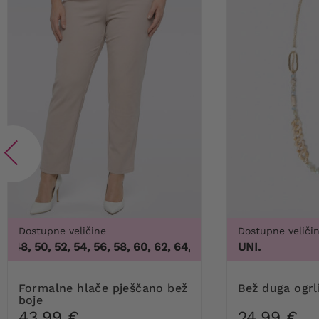
Dostupne veličine
Dostupne veliči
48, 50, 52, 54, 56, 58, 60, 62, 64
,
46, 48, 50, 52, 54, 56, 58,
UNI.
Formalne hlače pješčano bež
Bež duga ogrl
boje
43,99 €
24,99 €