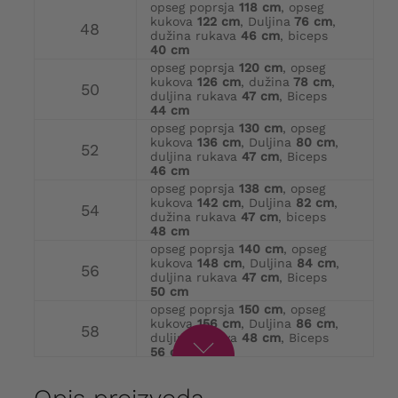
opseg poprsja
118 cm
, opseg
kukova
122 cm
, Duljina
76 cm
,
48
dužina rukava
46 cm
, biceps
40 cm
opseg poprsja
120 cm
, opseg
kukova
126 cm
, dužina
78 cm
,
50
duljina rukava
47 cm
, Biceps
44 cm
opseg poprsja
130 cm
, opseg
kukova
136 cm
, Duljina
80 cm
,
52
duljina rukava
47 cm
, Biceps
46 cm
opseg poprsja
138 cm
, opseg
kukova
142 cm
, Duljina
82 cm
,
54
dužina rukava
47 cm
, biceps
48 cm
opseg poprsja
140 cm
, opseg
kukova
148 cm
, Duljina
84 cm
,
56
duljina rukava
47 cm
, Biceps
50 cm
opseg poprsja
150 cm
, opseg
kukova
156 cm
, Duljina
86 cm
,
58
duljina rukava
48 cm
, Biceps
56 cm
opseg poprsja
160 cm
, opseg
kukova
166 cm
, Duljina
88 cm
,
60