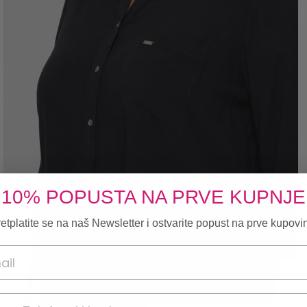
10% POPUSTA NA PRVE KUPNJE
etplatite se na naš Newsletter i ostvarite popust na prve kupovi
onski broj