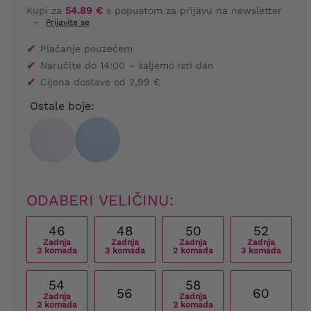
Kupi za
54.89 €
s popustom za prijavu na newsletter
-
Prijavite se
✔
Plaćanje pouzećem
✔
Naručite do 14:00 – šaljemo isti dan
✔
Cijena dostave od 2,99 €
Ostale boje:
ODABERI VELIČINU:
46
48
50
52
Zadnja
Zadnja
Zadnja
Zadnja
3 komada
3 komada
2 komada
3 komada
54
58
56
60
Zadnja
Zadnja
2 komada
2 komada