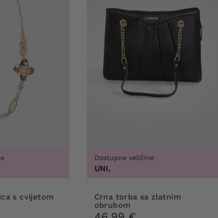
ne
Dostupne veličine
 60, 62, 64
UNI.
ica s cvijetom
Crna torba sa zlatnim
obrubom
46,99 €