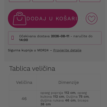
DODAJ U KOŠARICU
Očekivana dostava
2026-08-11
- naručite do
14:00
Sigurna kupnja u MDR24 –
Provjerite detalje
Tablica veličina
Veličina
Dimenzije
opseg poprsja
112 cm
, opseg
kukova
112 cm
, Duljina
75 cm
,
46
duljina rukava
46 cm
, biceps
38 cm