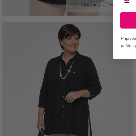
VIDI UKLJUČENO
Prijavo
pošte i