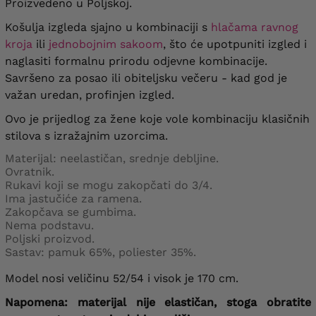
Proizvedeno u Poljskoj.
Košulja izgleda sjajno u kombinaciji s
hlačama ravnog
kroja
ili
jednobojnim sakoom
, što će upotpuniti izgled i
naglasiti formalnu prirodu odjevne kombinacije.
Savršeno za posao ili obiteljsku večeru - kad god je
važan uredan, profinjen izgled.
Ovo je prijedlog za žene koje vole kombinaciju klasičnih
stilova s ​​izražajnim uzorcima.
Materijal: neelastičan, srednje debljine.
Ovratnik.
Rukavi koji se mogu zakopčati do 3/4.
Ima jastučiće za ramena.
Zakopčava se gumbima.
Nema podstavu.
Poljski proizvod.
Sastav: pamuk 65%, poliester 35%.
Model nosi veličinu 52/54 i visok je 170 cm.
Napomena: materijal nije elastičan, stoga obratite