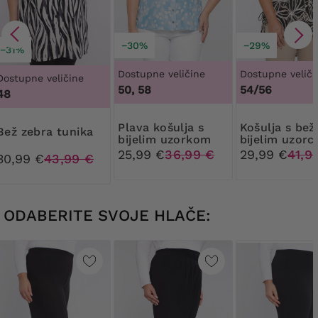
−30%
−29%
−31%
Dostupne veličine
Dostupne veliči
Dostupne veličine
50, 58
54/56
48
Plava košulja s
košulja s bež i
Bež zebra tunika
bijelim uzorkom
bijelim uzorc
25,99 €
36,99 €
29,99 €
41,9
30,99 €
43,99 €
ODABERITE SVOJE HLAČE: