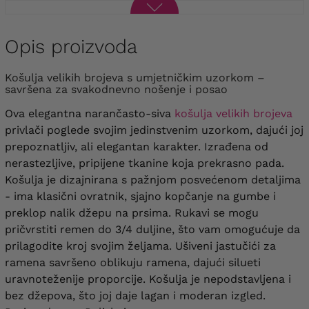
Opis proizvoda
Košulja velikih brojeva s umjetničkim uzorkom –
savršena za svakodnevno nošenje i posao
Ova elegantna narančasto-siva
košulja velikih brojeva
privlači poglede svojim jedinstvenim uzorkom, dajući joj
prepoznatljiv, ali elegantan karakter. Izrađena od
nerastezljive, pripijene tkanine koja prekrasno pada.
Košulja je dizajnirana s pažnjom posvećenom detaljima
- ima klasični ovratnik, sjajno kopčanje na gumbe i
preklop nalik džepu na prsima. Rukavi se mogu
pričvrstiti remen do 3/4 duljine, što vam omogućuje da
prilagodite kroj svojim željama. Ušiveni jastučići za
ramena savršeno oblikuju ramena, dajući silueti
uravnoteženije proporcije. Košulja je nepodstavljena i
bez džepova, što joj daje lagan i moderan izgled.