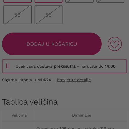
56
58
DODAJ U KOŠARICU
Očekivana dostava
prekosutra
- naručite do
14:00
Sigurna kupnja u MDR24 –
Provjerite detalje
Tablica veličina
Veličina
Dimenzije
Opseg prsa
106 cm
, opseg kuka
110 cm
,