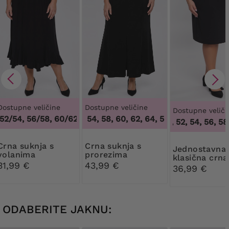
Dostupne veličine
Dostupne veličine
Dostupne veliči
2/54, 56/58, 60/62
50, 52, 54, 58, 60, 62, 64
,
48/50, 52/54, 56/58, 60/62
,
50, 52, 54, 58, 60, 
46, 50, 52, 54, 56, 58,
suknja s
Crna suknja s
Jednostavna
volanima
prorezima
klasična crna
31,99 €
43,99 €
suknja
36,99 €
ODABERITE JAKNU: