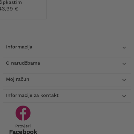
čipkastim
dekolteom
43,99 €
Informacija

O narudžbama

Moj račun

Informacije za kontakt

Provjeri
Facebook