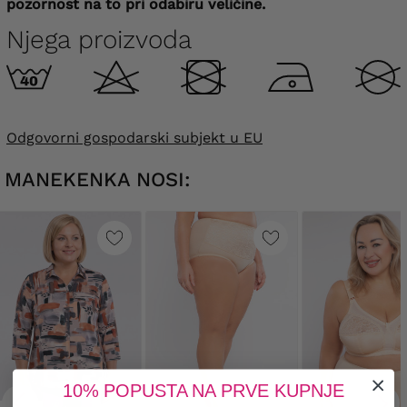
pozornost na to pri odabiru veličine.
Njega proizvoda
Odgovorni gospodarski subjekt u EU
MANEKENKA NOSI:
10% POPUSTA NA PRVE KUPNJE