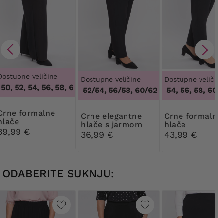
Dostupne veličine
Dostupne veličine
Dostupne veliči
0, 52, 54, 56, 58, 60, 62, 64
,
46, 48, 50, 52, 54, 56, 58, 60, 
48/50, 52/54, 56/58, 60/62
50, 52, 54, 56, 58, 60,
,
48/50, 52/54, 5
formalne
Crne elegantne
Crne formalne
hlače
hlače s jarmom
hlače
39,99 €
36,99 €
43,99 €
ODABERITE SUKNJU: