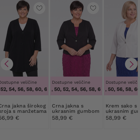
Dostupne veličine
Dostupne veličine
Dostupne veliči
2, 54, 56, 58, 60, 62
46, 48, 50, 52, 54, 56, 58, 60, 62, 64
,
48, 50, 52, 54, 56, 58, 60, 62
46, 48, 50, 56, 58, 60,
,
46, 48, 
kna širokog
Crna jakna s
Krem sako s
kroja s manžetama
ukrasnim gumbom
ukrasnim g
56,99 €
58,99 €
58,99 €