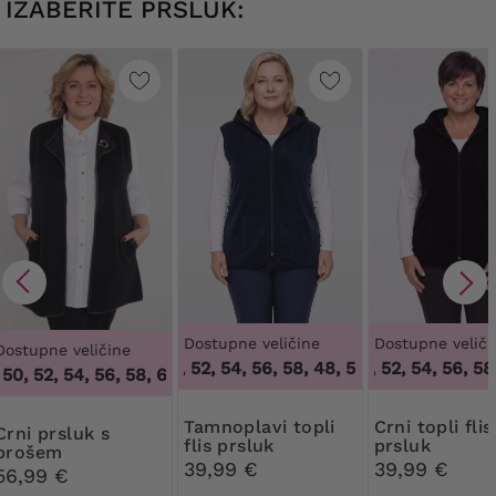
IZABERITE PRSLUK:
Dostupne veličine
Dostupne veliči
Dostupne veličine
48, 50, 52, 54, 56, 58
,
48, 50, 52, 54, 56, 58
48, 50, 52, 54, 56, 58
,
0, 52, 54, 56, 58, 60, 62, 64
,
46, 48, 50, 52, 54, 56, 58, 60, 
Tamnoplavi topli
Crni topli flis
prsluk s
flis prsluk
prsluk
brošem
39,99 €
39,99 €
56,99 €