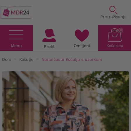
Pretraživanje
0
Menu
Omiljeni
Košarica
Profil
Dom
Košulje
Narančasta Košulja s uzorkom