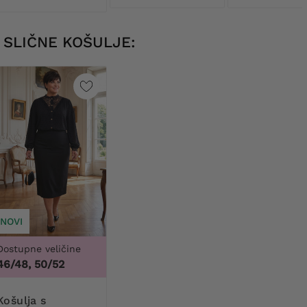
SLIČNE KOŠULJE:
NOVI
Dostupne veličine
46/48, 50/52
lja s