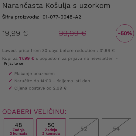
Narančasta Košulja s uzorkom
Šifra proizvoda:
01-077-0048-A2
19,99 €
39,99 €
-50%
Lowest price from 30 days before reduction :
31,99 €
Kupi za
17.99 €
s popustom za prijavu na newsletter
-
Prijavite se
✔
Plaćanje pouzećem
✔
Naručite do 14:00 – šaljemo isti dan
✔
Cijena dostave od 2,99 €
ODABERI VELIČINU:
48
50
52
54
Zadnja
Zadnja
3 komada
2 komada