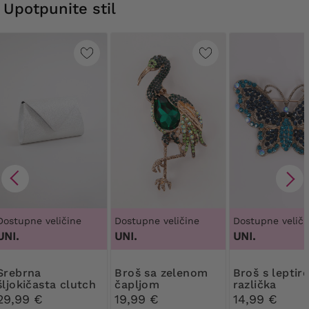
Upotpunite stil
Dostupne veličine
Dostupne veličine
Dostupne veliči
UNI.
UNI.
UNI.
brna
Broš sa zelenom
Broš s leptirom od
šljokičasta clutch
čapljom
različka
torbica
29,99 €
19,99 €
14,99 €