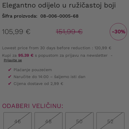
Elegantno odijelo u ružičastoj boji
Šifra proizvoda:
08-006-0005-68
105,99 €
151,99 €
-30%
Lowest price from 30 days before reduction :
120,99 €
Kupi za
95.39 €
s popustom za prijavu na newsletter
-
Prijavite se
✔
Plaćanje pouzećem
✔
Naručite do 14:00 – šaljemo isti dan
✔
Cijena dostave od 2,99 €
ODABERI VELIČINU:
46
48
50
52