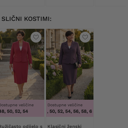
SLIČNI KOSTIMI:
Dostupne veličine
Dostupne veličine
48, 50, 52, 54
46, 48, 50, 52, 54, 56, 58, 60
,
46, 48, 50, 52, 
o odijelo s
Klasični ženski