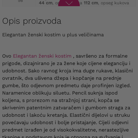
56
44 cm
, opseg struka
112 cm
, opseg kukova
144 cm
, duljina
75 cm
Opis proizvoda
opseg poprsja
146 cm
, opseg kukova
156 cm
,
Duljina
70 cm
, duljina rukava
60 cm
, Biceps
58
46 cm
, opseg struka
116 cm
, opseg kukova
Elegantan ženski kostim u plus veličinama
152 cm
, Duljina
75 cm
opseg poprsja
152 cm
, opseg kukova
164 cm
,
Ovo
Elegantan ženski kostim
, savršeno za formalne
duljina
70 cm
, duljina rukava
60 cm
, Biceps
60
48 cm
, opseg struka
120 cm
, opseg kukova
prigode, dizajnirano je za žene koje cijene eleganciju i
156 cm
, duljina
75 cm
udobnost. Sako ravnog kroja ima duge rukave, klasični
ovratnik, dva ušivena džepa i kopčanje na prednje
gumbe, što odjevnom predmetu daje profinjen izgled.
Naramenice oblikuju siluetu. Pencil suknja ispod
koljena, s prorezom na stražnjoj strani, kopča se
skrivenim patentnim zatvaračem i gumbom straga za
udobnost i lakoću kretanja. Elastični dijelovi u struku
povećavaju udobnost i bolje pristajanje. Cijeli odjevni
predmet izrađen je od visokokvalitetne, nerastezljive
tkanine s podstavom koja je otporna na gužvanje i