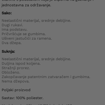
jednostavna za održavanje.
Sako:
Neelastični materijal, srednje debljine.
Dugi rukavi.
Ima podstavu.
Pričvršćuje se gumbima.
Ušiveni jastučići za ramena.
Dva džepa.
Suknja:
Neelastični materijal, srednje debljine.
Duljina ispod koljena.
Stražnji prorez.
Obloženo.
Zakopčavanje patentnim zatvaračem i gumbima.
Nema džepova.
Poljski proizvod
Sastav: 100% poliester.