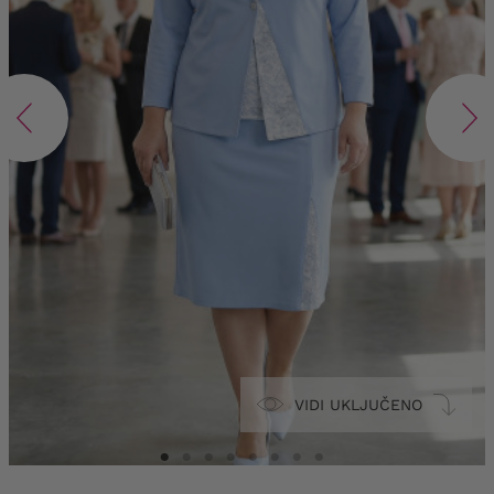
VIDI UKLJUČENO