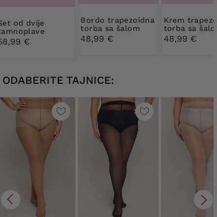
Bordo trapezoidna
Krem trapezoidna
d dvije
torba sa šalom
torba sa šal
tamnoplave
48,99 €
48,99 €
torbice
58,99 €
ODABERITE TAJNICE: