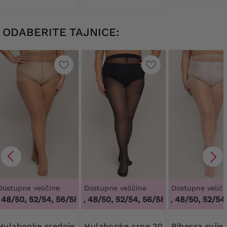
ODABERITE TAJNICE:
Dostupne veličine
Dostupne veličine
Dostupne veliči
8/50, 52/54, 56/58, 60/62
44/46, 48/50, 52/54, 56/58, 60/62
,
44/46, 48/50, 52/54, 56/58, 60
44/46, 48/50, 52/54, 
,
44/46, 4
pke srednje
Hulahopke crne 30
Ribessa svijetlo