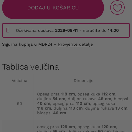
DODAJ U KOŠARICU
Očekivana dostava
2026-08-11
- naručite do
14:00
Sigurna kupnja u MDR24 –
Provjerite detalje
Tablica veličina
Veličina
Dimenzije
Opseg prsa
118 cm
, opseg kuka
112 cm
,
duljina
54 cm
, duljina rukava
49 cm
, bicepsi
50
40 cm
, opseg prsa
110 cm
, opseg kuka
116 cm
, duljina
113 cm
, duljina rukava
13 cm
,
bicepsi
46 cm
opseg prsa
126 cm
, opseg kuka
120 cm
,
duljina
55 cm
, duljina rukava
50 cm
, bicepsi