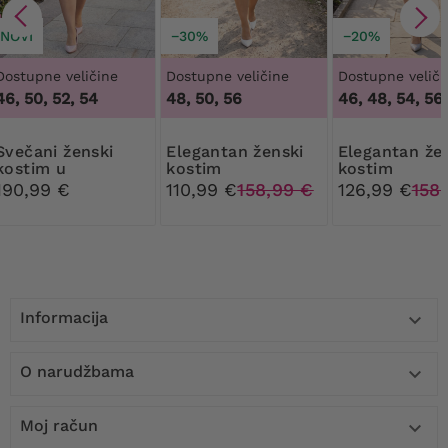
NOVI
−30%
−20%
Dostupne veličine
Dostupne veličine
Dostupne veliči
46, 50, 52, 54
48, 50, 56
46, 48, 54, 56
i ženski
Elegantan ženski
Elegantan ženski
kostim u
kostim
kostim
puderasto
190,99 €
110,99 €
158,99 €
126,99 €
158
ljubičastoj boji
Informacija

O narudžbama

Moj račun
