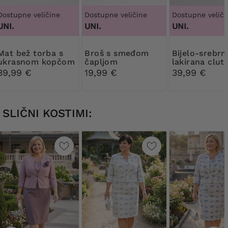
Dostupne veličine
Dostupne veličine
Dostupne veliči
UNI.
UNI.
UNI.
ež torba s
Broš s smeđom
Bijelo-srebrna
ukrasnom kopčom
čapljom
lakirana clut
torbica torbi
39,99 €
19,99 €
39,99 €
SLIČNI KOSTIMI: