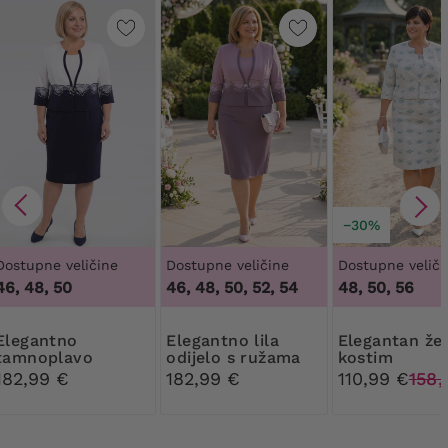
−30%
Dostupne veličine
Dostupne veličine
Dostupne veliči
46, 48, 50
46, 48, 50, 52, 54
48, 50, 56
antno
Elegantno lila
Elegantan ženski
tamnoplavo
odijelo s ružama
kostim
odijelo s ružama
182,99 €
182,99 €
110,99 €
158,