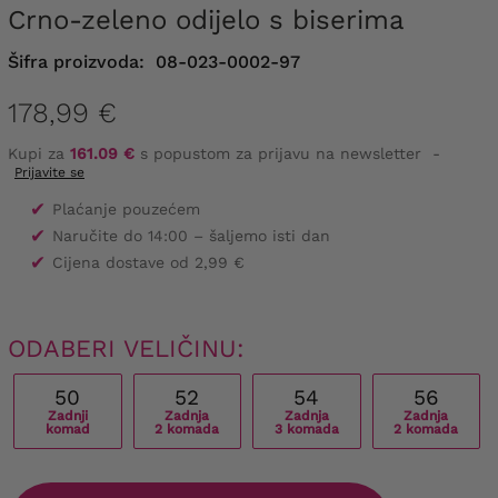
Crno-zeleno odijelo s biserima
Šifra proizvoda:
08-023-0002-97
178,99 €
Kupi za
161.09 €
s popustom za prijavu na newsletter
-
Prijavite se
✔
Plaćanje pouzećem
✔
Naručite do 14:00 – šaljemo isti dan
✔
Cijena dostave od 2,99 €
ODABERI VELIČINU:
50
52
54
56
Zadnji
Zadnja
Zadnja
Zadnja
komad
2 komada
3 komada
2 komada