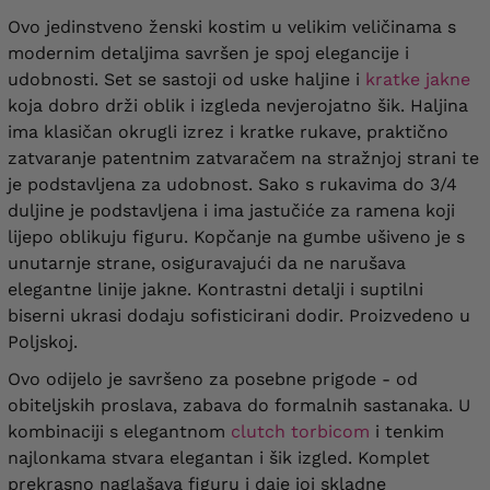
Ovo jedinstveno ženski kostim u velikim veličinama s
modernim detaljima savršen je spoj elegancije i
udobnosti. Set se sastoji od uske haljine i
kratke jakne
koja dobro drži oblik i izgleda nevjerojatno šik. Haljina
ima klasičan okrugli izrez i kratke rukave, praktično
zatvaranje patentnim zatvaračem na stražnjoj strani te
je podstavljena za udobnost. Sako s rukavima do 3/4
duljine je podstavljena i ima jastučiće za ramena koji
lijepo oblikuju figuru. Kopčanje na gumbe ušiveno je s
unutarnje strane, osiguravajući da ne narušava
elegantne linije jakne. Kontrastni detalji i suptilni
biserni ukrasi dodaju sofisticirani dodir. Proizvedeno u
Poljskoj.
Ovo odijelo je savršeno za posebne prigode - od
obiteljskih proslava, zabava do formalnih sastanaka. U
kombinaciji s elegantnom
clutch torbicom
i tenkim
najlonkama stvara elegantan i šik izgled. Komplet
prekrasno naglašava figuru i daje joj skladne