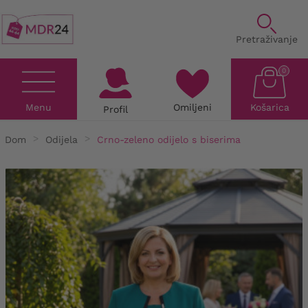
Pretraživanje
0
Menu
Omiljeni
Košarica
Profil
Dom
Odijela
Crno-zeleno odijelo s biserima