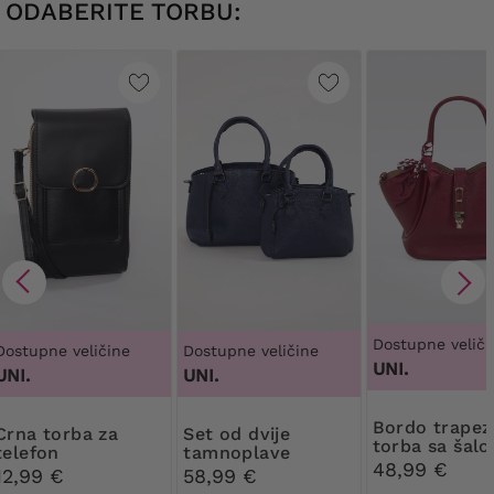
ODABERITE TORBU:
Dostupne veliči
Dostupne veličine
Dostupne veličine
UNI.
UNI.
UNI.
Bordo trapezoidna
torba za
Set od dvije
torba sa šal
telefon
tamnoplave
48,99 €
torbice
12,99 €
58,99 €