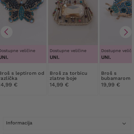
Dostupne veličine
Dostupne veličine
Dostupne veliči
UNI.
UNI.
UNI.
leptirom od
Broš za torbicu
Broš s
različka
zlatne boje
bubamarom i
plavim cvije
14,99 €
14,99 €
19,99 €
različka
Informacija
