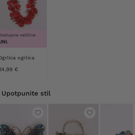
Dostupne veličine
UNI.
ogrlica ogrlica
24,99 €
Upotpunite stil