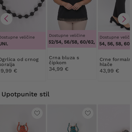
Dostupne veličine
Dostupne veličine
Dostupne veliči
48/50, 52/54, 56/58, 60/62
,
48/50, 52/54, 5
UNI.
50, 52, 54, 56, 58, 60,
Crna bluza s
a od crnog
Crne formalne
čipkom
koralja
hlače
34,99 €
19,99 €
43,99 €
Upotpunite stil