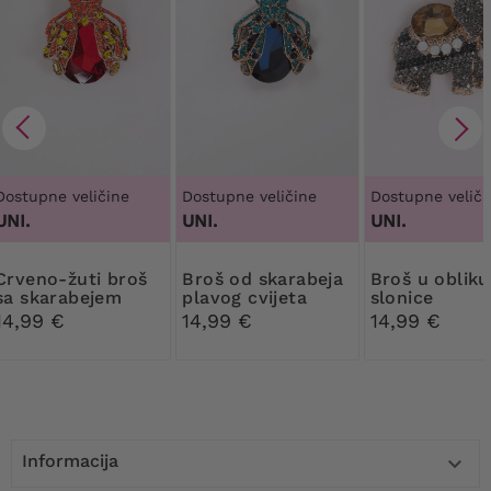
Dostupne veličine
Dostupne veličine
Dostupne veliči
UNI.
UNI.
UNI.
žuti broš
Broš od skarabeja
Broš u obliku sive
sa skarabejem
plavog cvijeta
slonice
14,99 €
14,99 €
14,99 €
Informacija
