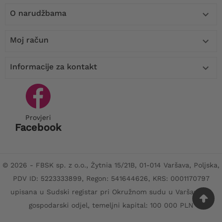
O narudžbama

Moj račun

Informacije za kontakt

Provjeri
Facebook
© 2026 - FBSK sp. z o.o., Żytnia 15/21B, 01-014 Varšava, Poljska,
PDV ID: 5223333899, Regon: 541644626, KRS: 0001170797
upisana u Sudski registar pri Okružnom sudu u Varšavi, XII
gospodarski odjel, temeljni kapital: 100 000 PLN