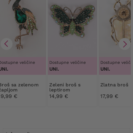
Dostupne veličine
Dostupne veličine
Dostupne veliči
UNI.
UNI.
UNI.
a zelenom
Zeleni broš s
Zlatna broš
čapljom
leptirom
19,99 €
14,99 €
17,99 €