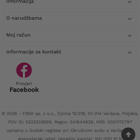
Informacija

O narudžbama

Moj račun

Informacije za kontakt

Provjeri
Facebook
© 2026 - FBSK sp. z o.o., Żytnia 15/21B, 01-014 Varšava, Poljska,
PDV ID: 5223333899, Regon: 541644626, KRS: 0001170797
upisana u Sudski registar pri Okružnom sudu u Varšavi, XII
gospodarski odjel, temeljni kapital: 100 000 PLN