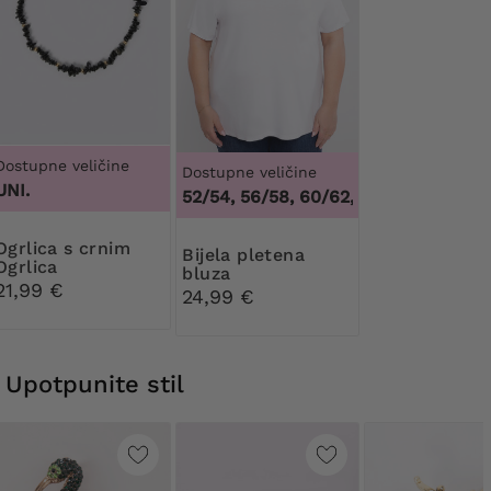
Dostupne veličine
Dostupne veličine
UNI.
48/50, 52/54, 56/58, 60/62
,
48/50, 52/54, 5
a s crnim
Bijela pletena
Ogrlica
bluza
21,99 €
24,99 €
Upotpunite stil