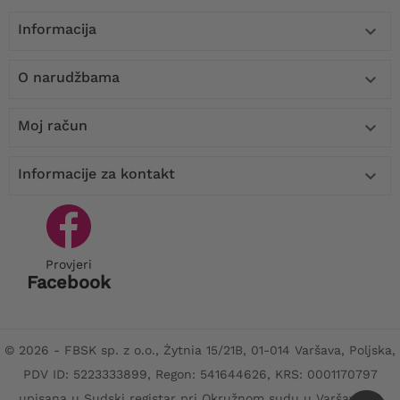
Informacija

O narudžbama

Moj račun

Informacije za kontakt

Provjeri
Facebook
© 2026 - FBSK sp. z o.o., Żytnia 15/21B, 01-014 Varšava, Poljska,
PDV ID: 5223333899, Regon: 541644626, KRS: 0001170797
upisana u Sudski registar pri Okružnom sudu u Varšavi, XII