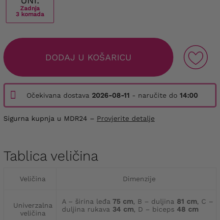
UNI.
Zadnja
3 komada
DODAJ U KOŠARICU
Očekivana dostava
2026-08-11
- naručite do
14:00
Sigurna kupnja u MDR24 –
Provjerite detalje
Tablica veličina
Veličina
Dimenzije
A – širina leđa
75 cm
, B – duljina
81 cm
, C –
Univerzalna
duljina rukava
34 cm
, D – biceps
48 cm
veličina