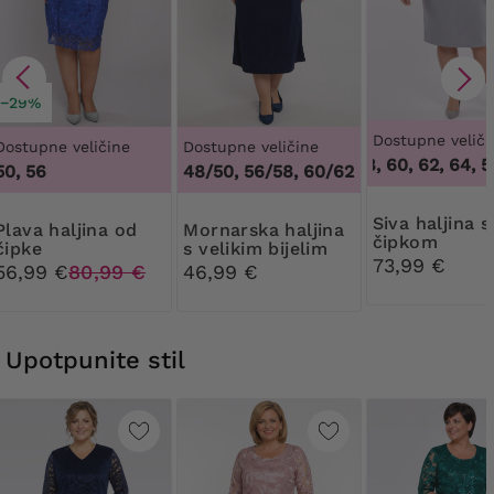
−29%
Dostupne veliči
Dostupne veličine
Dostupne veličine
54, 56, 58, 60, 62, 64
,
54
46
50, 56
48/50, 56/58, 60/62
Siva haljina s
aljina od
Mornarska haljina
čipkom
čipke
s velikim bijelim
73,99 €
cvjetovima
56,99 €
80,99 €
46,99 €
Upotpunite stil