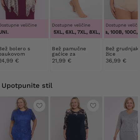
Dostupne veličine
Dostupne veličine
Dostupne veliči
UNI.
3XL, 4XL, 5XL, 6XL, 7XL, 8XL, 9XL
100 tisuća, 100B, 100C, 1
,
3XL, 4XL, 5
olero s
Bež pamučne
Bež grudnjak bez
paukovom
gaćice za
žice
mrežom
oblikovanje tijela s
24,99 €
21,99 €
36,99 €
čipkom
Upotpunite stil