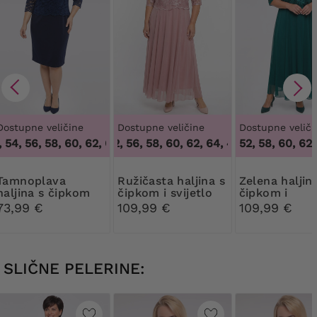
Dostupne veličine
Dostupne veličine
Dostupne veliči
 54, 56, 58, 60, 62, 64
48, 50, 52, 56, 58, 60, 62, 64
,
48, 50, 52, 54, 56, 58, 60, 62, 64
,
48, 50, 52, 56, 58
52, 58, 60, 62
plava
Ružičasta haljina s
Zelena haljina s
haljina s čipkom
čipkom i svijetlo
čipkom i
ružičastim
šljokicama
73,99 €
109,99 €
109,99 €
šljokicama
SLIČNE PELERINE: