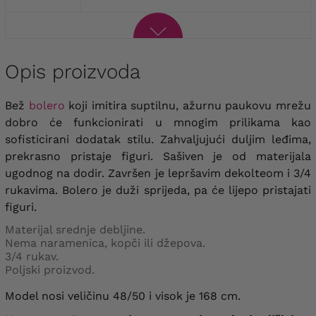
Opis proizvoda
Bež
bolero
koji imitira suptilnu, ažurnu paukovu mrežu
dobro će funkcionirati u mnogim prilikama kao
sofisticirani dodatak stilu.
Zahvaljujući duljim leđima,
prekrasno pristaje figuri.
Sašiven je od materijala
ugodnog na dodir. Završen je lepršavim dekolteom i 3/4
rukavima. Bolero je duži sprijeda, pa će lijepo pristajati
figuri.
Materijal srednje debljine.
Nema naramenica, kopči ili džepova.
3/4 rukav.
Poljski proizvod.
Model nosi veličinu 48/50 i visok je 168 cm.