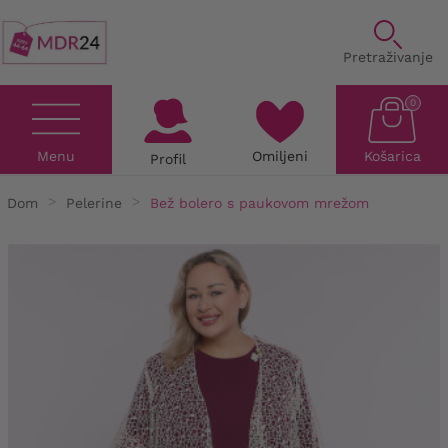
Pretraživanje
0
Menu
Omiljeni
Košarica
Profil
Dom
Pelerine
Bež bolero s paukovom mrežom