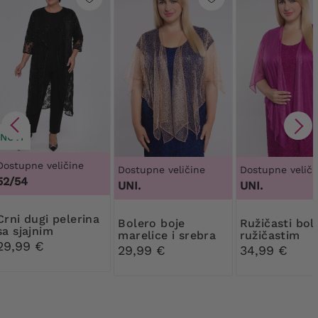
NOVI
Dostupne veličine
Dostupne veličine
Dostupne veliči
52/54
UNI.
UNI.
gi pelerina
Bolero boje
Ružičasti bolero s
sa sjajnim
marelice i srebra
ružičastim
cvijećem
29,99 €
ukrasima
29,99 €
34,99 €