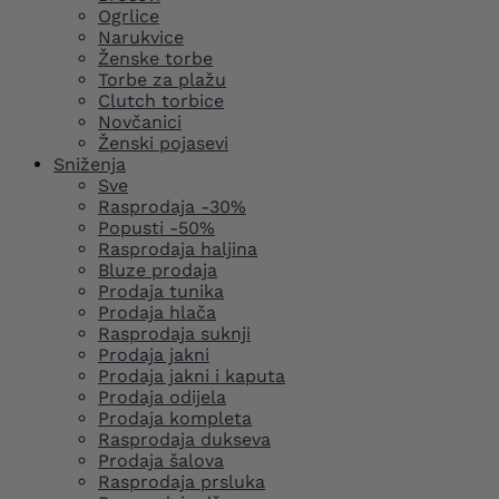
Ogrlice
Narukvice
Ženske torbe
Torbe za plažu
Clutch torbice
Novčanici
Ženski pojasevi
Sniženja
Sve
Rasprodaja -30%
Popusti -50%
Rasprodaja haljina
Bluze prodaja
Prodaja tunika
Prodaja hlača
Rasprodaja suknji
Prodaja jakni
Prodaja jakni i kaputa
Prodaja odijela
Prodaja kompleta
Rasprodaja dukseva
Prodaja šalova
Rasprodaja prsluka