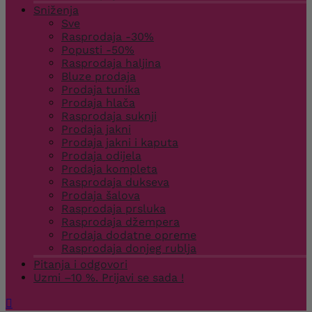
Sniženja
Sve
Rasprodaja -30%
Popusti -50%
Rasprodaja haljina
Bluze prodaja
Prodaja tunika
Prodaja hlača
Rasprodaja suknji
Prodaja jakni
Prodaja jakni i kaputa
Prodaja odijela
Prodaja kompleta
Rasprodaja dukseva
Prodaja šalova
Rasprodaja prsluka
Rasprodaja džempera
Prodaja dodatne opreme
Rasprodaja donjeg rublja
Pitanja i odgovori
Uzmi –10 %. Prijavi se sada !
