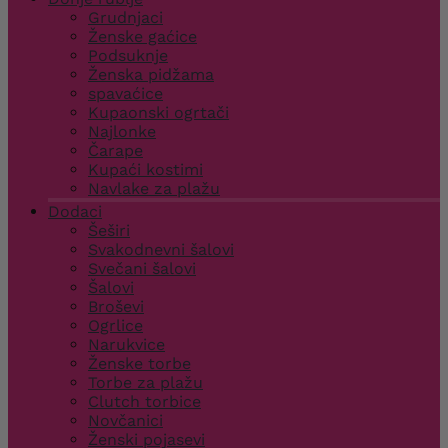
Grudnjaci
Ženske gaćice
Podsuknje
Ženska pidžama
spavaćice
Kupaonski ogrtači
Najlonke
Čarape
Kupaći kostimi
Navlake za plažu
Dodaci
Šeširi
Svakodnevni šalovi
Svečani šalovi
Šalovi
Broševi
Ogrlice
Narukvice
Ženske torbe
Torbe za plažu
Clutch torbice
Novčanici
Ženski pojasevi