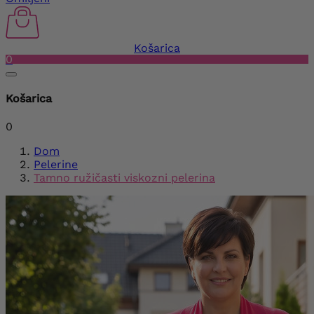
Košarica
0
Košarica
0
Dom
Pelerine
Tamno ružičasti viskozni pelerina