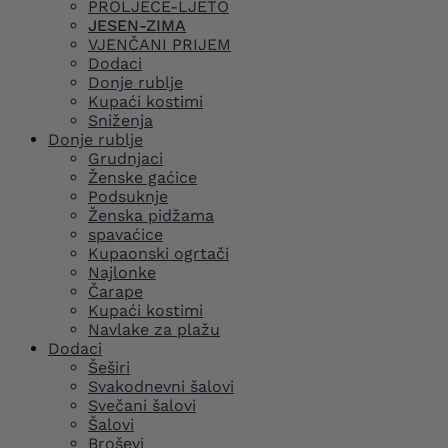
PROLJEĆE-LJETO
JESEN-ZIMA
VJENČANI PRIJEM
Dodaci
Donje rublje
Kupaći kostimi
Sniženja
Donje rublje
Grudnjaci
Ženske gaćice
Podsuknje
Ženska pidžama
spavaćice
Kupaonski ogrtači
Najlonke
Čarape
Kupaći kostimi
Navlake za plažu
Dodaci
Šeširi
Svakodnevni šalovi
Svečani šalovi
Šalovi
Broševi