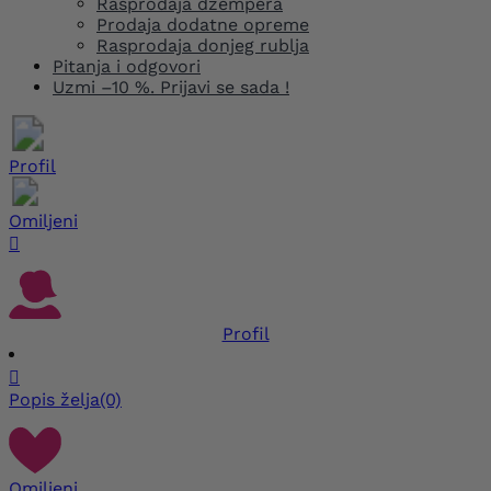
Rasprodaja džempera
Prodaja dodatne opreme
Rasprodaja donjeg rublja
Pitanja i odgovori
Uzmi –10 %. Prijavi se sada !
Profil
Omiljeni

Profil

Popis želja
(0)
Omiljeni