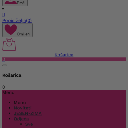
Profil

Popis želja
(0)
Omiljeni
Košarica
0
Košarica
0
Menu
Menu
Noviteti
JESEN-ZIMA
Odjeća
Sve