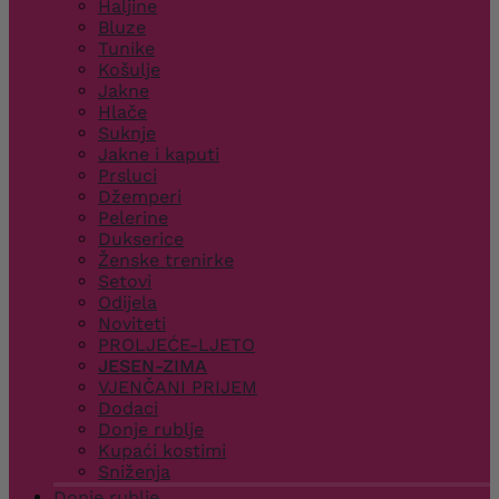
Haljine
Bluze
Tunike
Košulje
Jakne
Hlače
Suknje
Jakne i kaputi
Prsluci
Džemperi
Pelerine
Dukserice
Ženske trenirke
Setovi
Odijela
Noviteti
PROLJEĆE-LJETO
JESEN-ZIMA
VJENČANI PRIJEM
Dodaci
Donje rublje
Kupaći kostimi
Sniženja
Donje rublje