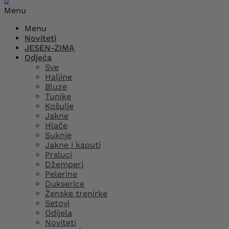

Menu
Menu
Noviteti
JESEN-ZIMA
Odjeća
Sve
Haljine
Bluze
Tunike
Košulje
Jakne
Hlače
Suknje
Jakne i kaputi
Prsluci
Džemperi
Pelerine
Dukserice
Ženske trenirke
Setovi
Odijela
Noviteti