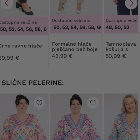
Dostupne veličine
Dostupne veliči
Dostupne veličine
46, 48, 50, 52, 54, 56, 58, 60, 62, 64
48, 50, 52
,
46, 48, 
0, 52, 54, 56, 58, 60, 62, 64
,
46, 48, 50, 52, 54, 56, 58, 60,
Formalne hlače
Tamnoplava
Crne ravne hlače
pješčano bež boje
košulja s
ovratnikom
43,99 €
53,99 €
39,99 €
SLIČNE PELERINE: