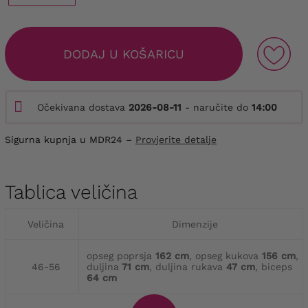
DODAJ U KOŠARICU
Očekivana dostava
2026-08-11
- naručite do
14:00
Sigurna kupnja u MDR24 –
Provjerite detalje
Tablica veličina
Veličina
Dimenzije
opseg poprsja
162 cm
, opseg kukova
156 cm
,
46-56
duljina
71 cm
, duljina rukava
47 cm
, biceps
64 cm