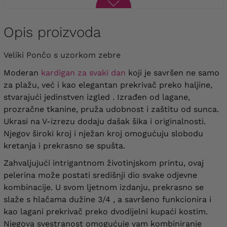
Opis proizvoda
Veliki Pončo s uzorkom zebre
Moderan
kardigan za svaki dan
koji je savršen ne samo
za plažu, već i kao elegantan prekrivač preko haljine,
stvarajući jedinstven izgled
. Izrađen od lagane,
prozračne tkanine, pruža udobnost i zaštitu od sunca.
Ukrasi na V-izrezu dodaju dašak šika i originalnosti.
Njegov široki kroj i nježan kroj omogućuju slobodu
kretanja i prekrasno se spušta.
Zahvaljujući intrigantnom životinjskom printu, ovaj
pelerina može postati središnji dio svake odjevne
kombinacije. U svom ljetnom izdanju, prekrasno se
slaže s hlačama dužine 3/4 , a savršeno funkcionira i
kao lagani prekrivač preko dvodijelni kupaći kostim.
Njegova svestranost omogućuje vam kombiniranje