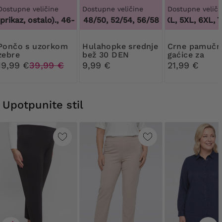
Dostupne veličine
Dostupne veličine
Dostupne veliči
rikaz, ostalo).
44/46, 48/50, 52/54, 56/58, 60/62
,
46-56 (prikaz, ostalo).
3XL, 4XL, 5XL, 6XL, 7
,
44/46, 4
 uzorkom
Hulahopke srednje
Crne pamučne
zebre
bež 30 DEN
gaćice za
Ribessa
oblikovanje ti
19,99 €
39,99 €
9,99 €
21,99 €
čipkom
Upotpunite stil