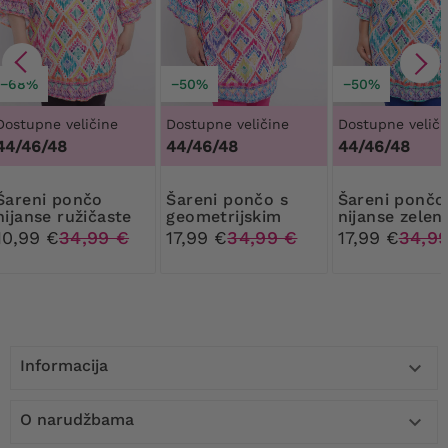
−68%
−50%
−50%
Dostupne veličine
Dostupne veličine
Dostupne veliči
44/46/48
44/46/48
44/46/48
i pončo
Šareni pončo s
Šareni pončo
nijanse ružičaste
geometrijskim
nijanse zelen
ružičastim
10,99 €
34,99 €
17,99 €
34,99 €
17,99 €
34,9
uzorkom
Informacija

O narudžbama
