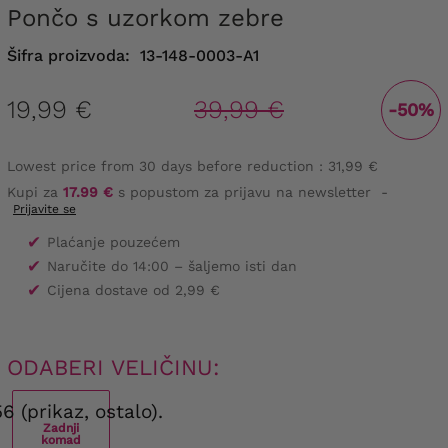
Pončo s uzorkom zebre
Šifra proizvoda:
13-148-0003-A1
19,99 €
39,99 €
-50%
Lowest price from 30 days before reduction :
31,99 €
Kupi za
17.99 €
s popustom za prijavu na newsletter
-
Prijavite se
✔
Plaćanje pouzećem
✔
Naručite do 14:00 – šaljemo isti dan
✔
Cijena dostave od 2,99 €
ODABERI VELIČINU:
6 (prikaz, ostalo).
Zadnji
komad