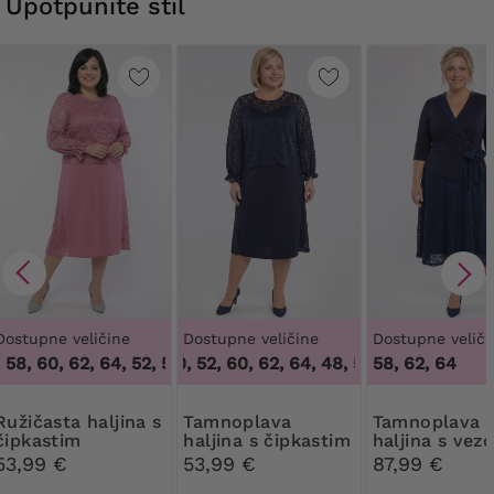
Upotpunite stil
Dostupne veličine
Dostupne veličine
Dostupne veliči
 58, 60, 62, 64
,
52, 56, 58, 60, 62, 64
48, 50, 52, 60, 62, 64
,
48, 50, 52, 60, 62, 64
58, 62, 64
a haljina s
Tamnoplava
Tamnoplava
čipkastim
haljina s čipkastim
haljina s vez
rukavima
rukavima
53,99 €
53,99 €
87,99 €