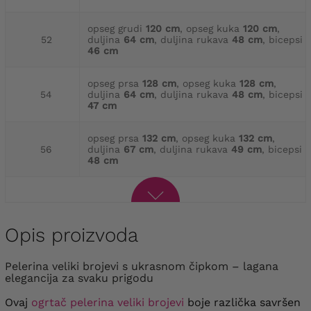
opseg grudi
120 cm
, opseg kuka
120 cm
,
52
duljina
64 cm
, duljina rukava
48 cm
, bicepsi
46 cm
opseg prsa
128 cm
, opseg kuka
128 cm
,
54
duljina
64 cm
, duljina rukava
48 cm
, bicepsi
47 cm
opseg prsa
132 cm
, opseg kuka
132 cm
,
56
duljina
67 cm
, duljina rukava
49 cm
, bicepsi
48 cm
Opis proizvoda
pelerina veliki brojevi s ukrasnom čipkom – lagana
elegancija za svaku prigodu
Ovaj
ogrtač
pelerina veliki brojevi
boje različka savršen