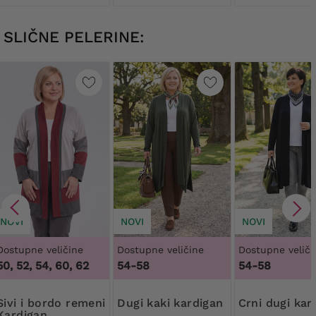
SLIČNE PELERINE:
NOVI
NOVI
NOVI
Dostupne veličine
Dostupne veličine
Dostupne veliči
50, 52, 54, 60, 62
54-58
54-58
rdo remeni
Dugi kaki kardigan
Crni dugi ka
Kardigan