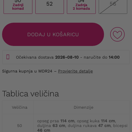
50
54
52
56
Zadnji
Zadnja
komad
2 komada
DODAJ U KOŠARICU
Očekivana dostava
2026-08-10
- naručite do
14:00
Sigurna kupnja u MDR24 –
Provjerite detalje
Tablica veličina
Veličina
Dimenzije
opseg prsa
114 cm
, opseg kuka
114 cm
,
50
duljina
63 cm
, duljina rukava
47 cm
, bicepsi
46 cm