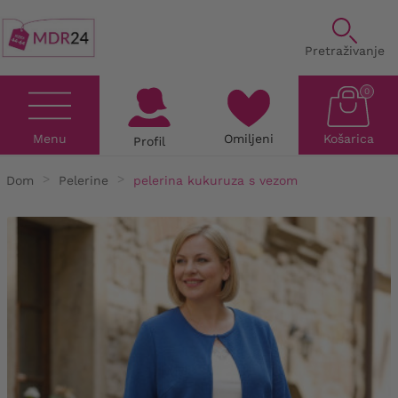
Pretraživanje
0
Menu
Omiljeni
Košarica
Profil
Dom
Pelerine
pelerina kukuruza s vezom