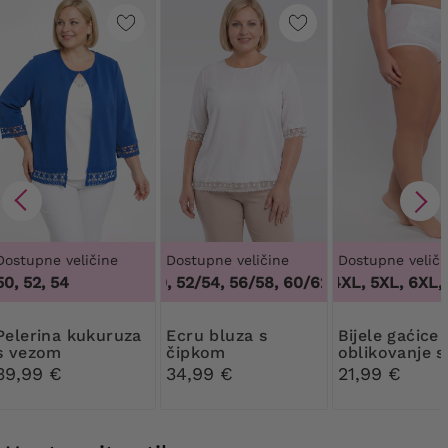
Dostupne veličine
Dostupne veličine
Dostupne veliči
50, 52, 54
48/50, 52/54, 56/58, 60/62
3XL, 4XL, 5XL, 6XL, 
,
48/50, 52/54, 
 kukuruza
Ecru bluza s
Bijele gaćice za
s vezom
čipkom
oblikovanje s
cvjetnom či
39,99 €
34,99 €
21,99 €