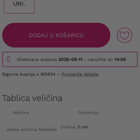
UNI.
DODAJ U KOŠARICU
Očekivana dostava
2026-08-11
- naručite do
14:00
Sigurna kupnja u MDR24 –
Provjerite detalje
Tablica veličina
Veličina
Dimenzije
Dubina
2 cm
Jedna veličina Nekoliko