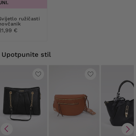
UNI.
 ružičasti
novčanik
21,99 €
Upotpunite stil