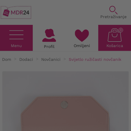
Pretraživanje
0
Menu
Omiljeni
Košarica
Profil
Dom
Dodaci
Novčanici
Svijetlo ružičasti novčanik