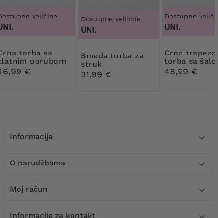
Dostupne veličine
Dostupne veliči
Dostupne veličine
UNI.
UNI.
UNI.
torba sa
Crna trapezoidna
Smeđa torba za
zlatnim obrubom
torba sa šal
struk
46,99 €
48,99 €
31,99 €
Informacija

O narudžbama

Moj račun

Informacije za kontakt
