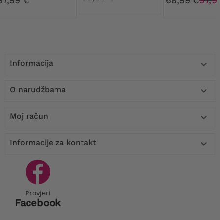
97,99 €
68,99 €
97,9
podstavom
Informacija

O narudžbama

Moj račun

Informacije za kontakt

Provjeri
Facebook