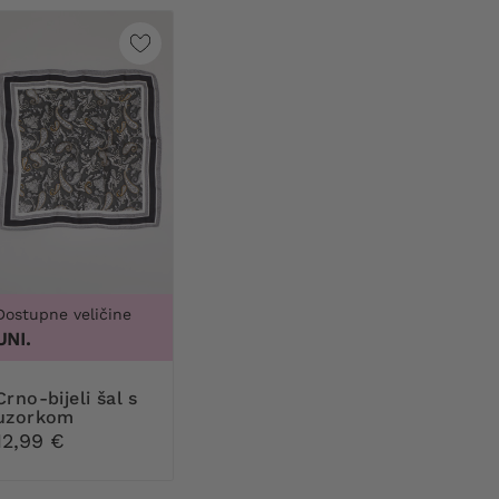
Dostupne veličine
UNI.
jeli šal s
uzorkom
12,99 €