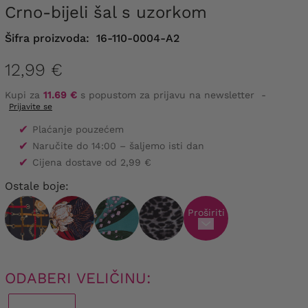
Crno-bijeli šal s uzorkom
Šifra proizvoda:
16-110-0004-A2
12,99 €
Kupi za
11.69 €
s popustom za prijavu na newsletter
-
Prijavite se
✔
Plaćanje pouzećem
✔
Naručite do 14:00 – šaljemo isti dan
✔
Cijena dostave od 2,99 €
Ostale boje:
Proširiti
ODABERI VELIČINU: