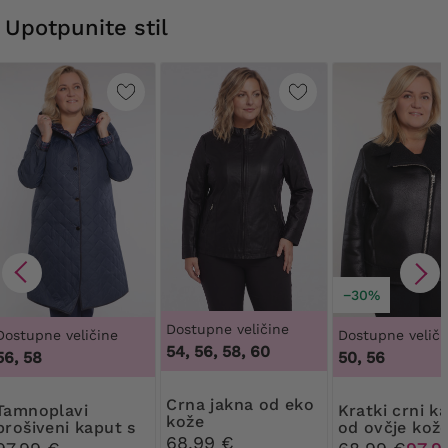
Upotpunite stil
−30%
Dostupne veličine
Dostupne veličine
Dostupne veliči
54, 56, 58, 60
56, 58
50, 56
Crna jakna od eko
plavi
Kratki crni kaput
kože
prošiveni kaput s
od ovčje kož
68,99 €
kariranom