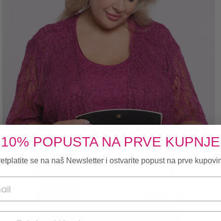
10% POPUSTA NA PRVE KUPNJE
etplatite se na naš Newsletter i ostvarite popust na prve kupovi
onski broj