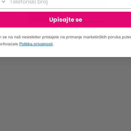
VIDI UKLJUČENO
Upisajte se
m se na naš newsletter pristajete na primanje marketinških poruka put
 prihvaćate
Politika privatnosti
.