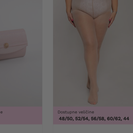
ne
Dostupne veličine
3X
44/46, 48/50, 52/54, 56/58, 60/62
,
44/46,