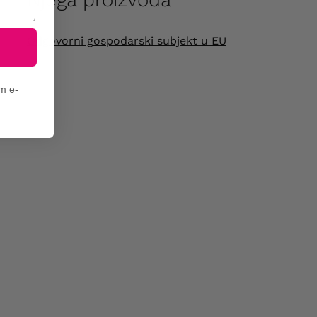
Odgovorni gospodarski subjekt u EU
em e-