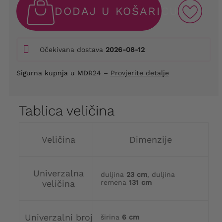
DODAJ U KOŠARICU
Očekivana dostava
2026-08-12
Sigurna kupnja u MDR24 –
Provjerite detalje
Tablica veličina
Veličina
Dimenzije
Univerzalna
duljina
23 cm
, duljina
veličina
remena
131 cm
Univerzalni broj
širina
6 cm