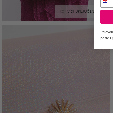
VIDI UKLJUČENO
Prijavo
pošte i