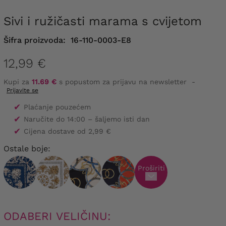
Sivi i ružičasti marama s cvijetom
Šifra proizvoda:
16-110-0003-E8
12,99 €
Kupi za
11.69 €
s popustom za prijavu na newsletter
-
Prijavite se
✔
Plaćanje pouzećem
✔
Naručite do 14:00 – šaljemo isti dan
✔
Cijena dostave od 2,99 €
Ostale boje:
Proširiti
ODABERI VELIČINU: