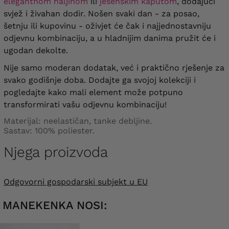
elegantnom haljinom
ili
jesenskim kaputom
, dodajući
svjež i živahan dodir. Nošen svaki dan - za posao,
šetnju ili kupovinu - oživjet će čak i najjednostavniju
odjevnu kombinaciju, a u hladnijim danima pružit će i
ugodan dekolte.
Nije samo moderan dodatak, već i praktično rješenje za
svako godišnje doba. Dodajte ga svojoj kolekciji i
pogledajte kako mali element može potpuno
transformirati vašu odjevnu kombinaciju!
Materijal: neelastičan, tanke debljine.
Sastav: 100% poliester.
Njega proizvoda
Odgovorni gospodarski subjekt u EU
MANEKENKA NOSI: