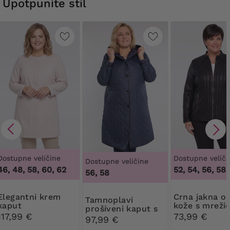
Upotpunite stil
Dostupne veličine
Dostupne veliči
Dostupne veličine
46, 48, 58, 60, 62
52, 54, 56, 58,
56, 58
i krem ​​
Crna jakna od eko
Tamnoplavi
kaput
kože s mreži
prošiveni kaput s
117,99 €
73,99 €
kariranom
97,99 €
podstavom