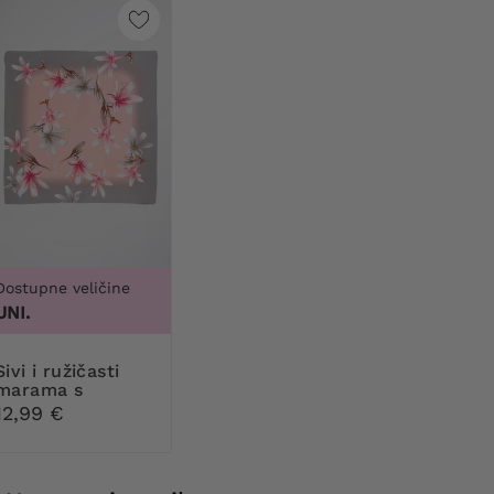
Dostupne veličine
UNI.
ružičasti
marama s
cvijetom
12,99 €