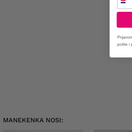
Prijavo
pošte i
MANEKENKA NOSI: