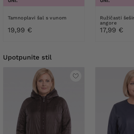
UNI.
UNI.
Tamnoplavi šal s vunom
Ružičasti šešir od mješavine
angore
19,99 €
17,99 €
Upotpunite stil