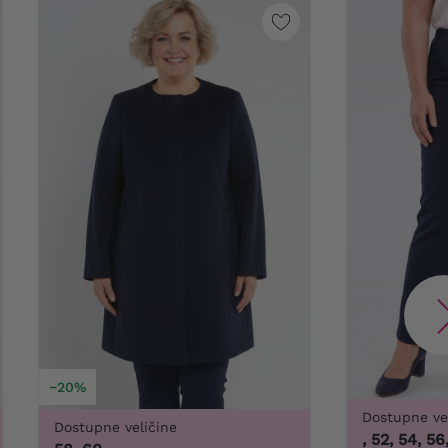
−20%
Dostupne ve
Dostupne veličine
46, 50, 52, 54, 56, 5