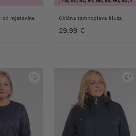
44, 46, 48, 50, 52, 54, 56, 58, 60, 62, 64
,
4
Obična tamnoplava bluza
29,99 €