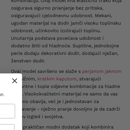
kombinaciju.
Ovaj model ima elastičnu traku koja
osigurava sigurno prianjanje bez pritiska,
osiguravajući cjelodnevnu udobnost. Mekani,
ugodan materijal na dodir jamči visoku toplinsku
udobnost, učinkovito izolirajući toplinu.
Unutarnja podstava povećava udobnost i
dodatno štiti od hladnoće. Suptilne, jednobojne
perle dodaju dekorativni dodir, dodajući nježan,
ženstven dodir.
Ovaj model savršeno se slaže s
perjanom jaknom
i klasičnim,
kratkim kaputom
, stvarajući
elegantne i tople odjevne kombinacije za hladne
dane. Visokokvalitetni materijal ne samo da vas
ne.
udobno obavija, već je i jednostavan za
održavanje - nježno pranje dovoljno je da zadrži
njegov izgled i svojstva.
To je praktičan modni dodatak koji kombinira