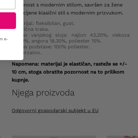
udobnost s modernim stilom, savršen za žene
koje cijene klasični stil s modernim prizvukom.
Materijal: fleksibilan, gust.
Elastična traka.
Sastav vanjskog sloja: najlon 43,20%, viskoza
em e-
23,50%, angora 18,30%, poliester 15%.
Sastav podstave: 100% poliester.
Univerzalno.
Napomena: materijal je elastičan, rasteže se +/-
10 cm, stoga obratite pozornost na to prilikom
kupnje.
Njega proizvoda
Odgovorni gospodarski subjekt u EU