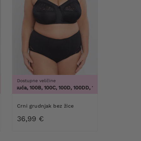
Dostupne veličine
 4XL, 5XL, 6XL, 7XL, 8XL, 9XL
100 tisuća, 100B, 100C, 100D, 100DD, 100F, 100G, 100H, 100I,
Crni grudnjak bez žice
36,99 €