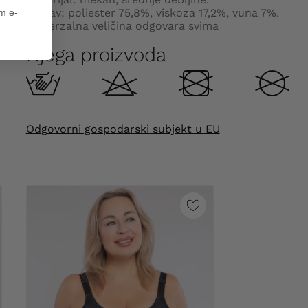
Sastav: poliester 75,8%, viskoza 17,2%, vuna 7%.
em e-
Univerzalna veličina odgovara svima
Njega proizvoda
Odgovorni gospodarski subjekt u EU