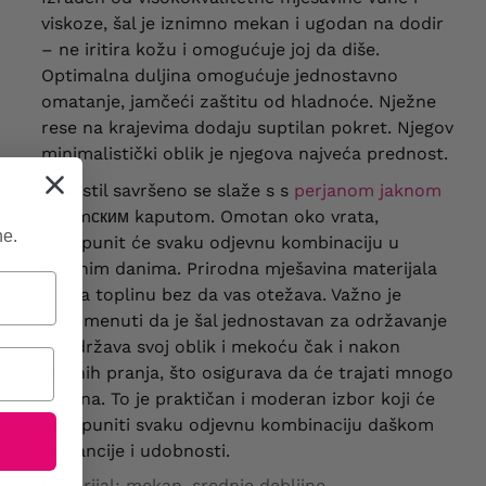
viskoze, šal je iznimno mekan i ugodan na dodir
– ne iritira kožu i omogućuje joj da diše.
Optimalna duljina omogućuje jednostavno
omatanje, jamčeći zaštitu od hladnoće. Nježne
rese na krajevima dodaju suptilan pokret. Njegov
minimalistički oblik je njegova najveća prednost.
Ovaj stil savršeno se slaže s s
perjanom jaknom
ili zimским kaputom. Omotan oko vrata,
ne.
upotpunit će svaku odjevnu kombinaciju u
hladnim danima. Prirodna mješavina materijala
pruža toplinu bez da vas otežava. Važno je
napomenuti da je šal jednostavan za održavanje
- zadržava svoj oblik i mekoću čak i nakon
brojnih pranja, što osigurava da će trajati mnogo
sezona. To je praktičan i moderan izbor koji će
upotpuniti svaku odjevnu kombinaciju daškom
elegancije i udobnosti.
Materijal: mekan, srednje debljine.