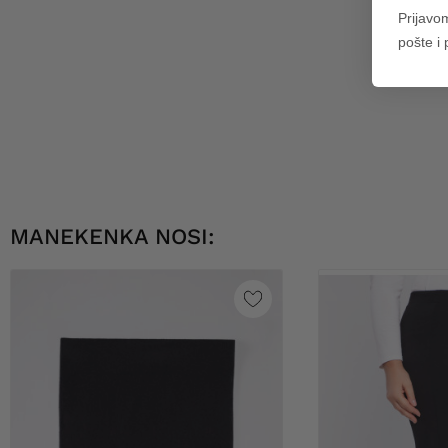
Prijavo
pošte i
MANEKENKA NOSI: