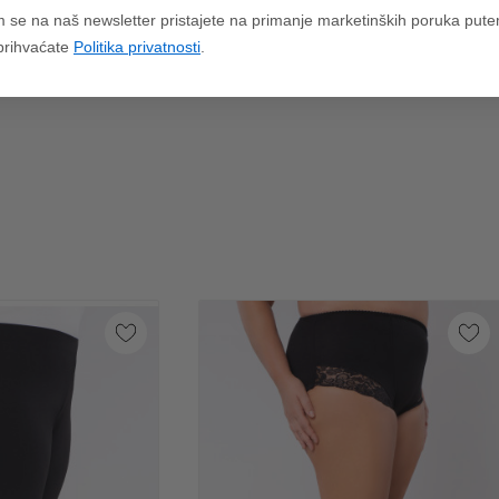
m se na naš newsletter pristajete na primanje marketinških poruka put
 prihvaćate
Politika privatnosti
.