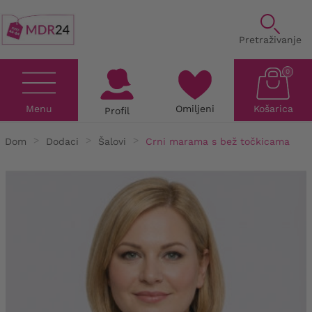
Pretraživanje
0
Menu
Omiljeni
Košarica
Profil
Dom
Dodaci
Šalovi
Crni marama s bež točkicama