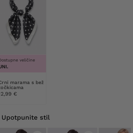
Dostupne veličine
UNI.
rama s bež
točkicama
12,99 €
Upotpunite stil