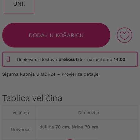
UNI.
DODAJ U KOŠARICU
Očekivana dostava
prekosutra
- naručite do
14:00
Sigurna kupnja u MDR24 –
Provjerite detalje
Tablica veličina
Veličina
Dimenzije
duljina
70 cm
, širina
70 cm
Universal