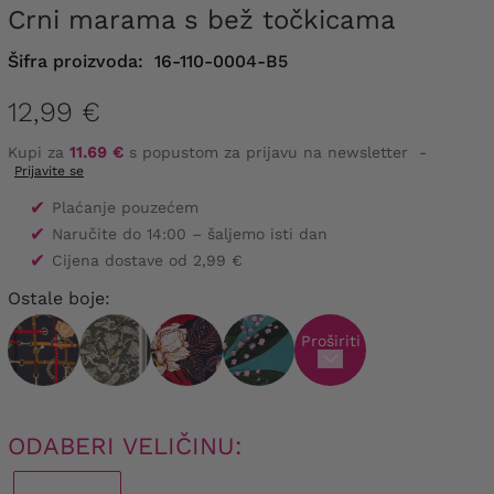
Crni marama s bež točkicama
Šifra proizvoda:
16-110-0004-B5
12,99 €
Kupi za
11.69 €
s popustom za prijavu na newsletter
-
Prijavite se
✔
Plaćanje pouzećem
✔
Naručite do 14:00 – šaljemo isti dan
✔
Cijena dostave od 2,99 €
Ostale boje:
Proširiti
ODABERI VELIČINU: