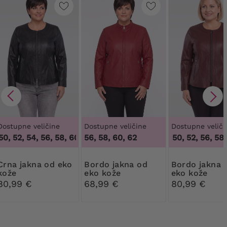
Dostupne veličine
Dostupne veličine
Dostupne veliči
0, 52, 54, 56, 58, 60
,
46, 48, 50, 52, 54, 56, 58, 60
56, 58, 60, 62
46, 48, 50, 52, 56, 58,
kna od eko
Bordo jakna od
Bordo jakna od
kože
eko kože
eko kože
80,99 €
68,99 €
80,99 €