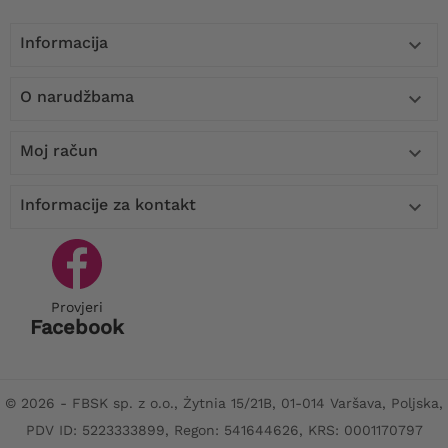
Informacija

O narudžbama

Moj račun

Informacije za kontakt

Provjeri
Facebook
© 2026 - FBSK sp. z o.o., Żytnia 15/21B, 01-014 Varšava, Poljska,
PDV ID: 5223333899, Regon: 541644626, KRS: 0001170797