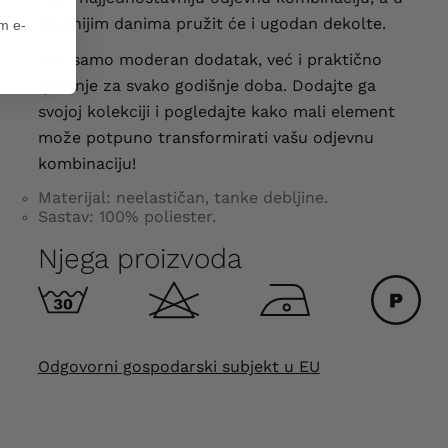
hladnijim danima pružit će i ugodan dekolte.
em e-
Nije samo moderan dodatak, već i praktično
rješenje za svako godišnje doba. Dodajte ga
svojoj kolekciji i pogledajte kako mali element
može potpuno transformirati vašu odjevnu
kombinaciju!
Materijal: neelastičan, tanke debljine.
Sastav: 100% poliester.
Njega proizvoda
Odgovorni gospodarski subjekt u EU