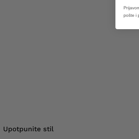
Prijavo
pošte i
Upotpunite stil