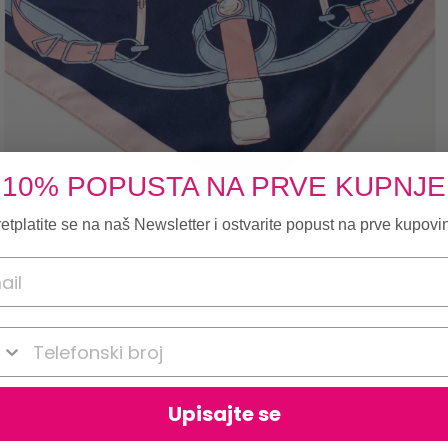
10% POPUSTA NA PRVE KUPNJE
etplatite se na naš Newsletter i ostvarite popust na prve kupovi
onski broj
Upisajte se