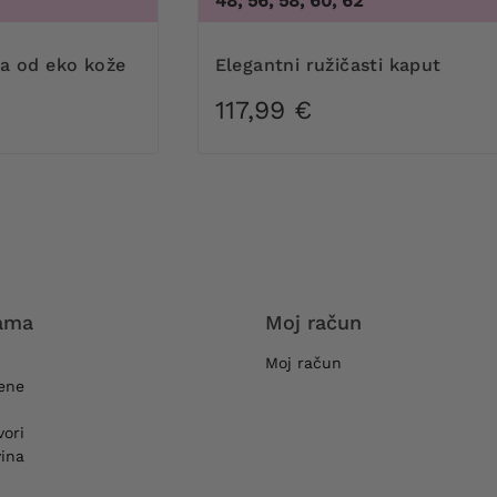
48, 56, 58, 60, 62
kna od eko kože
Elegantni ružičasti kaput
117,99 €
ama
Moj račun
Moj račun
jene
vori
ina