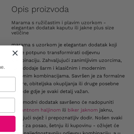
Opis proizvoda
Marama s ružičastim i plavim uzorkom -
elegantan dodatak kaputu ili jakne plus size
veličine
marama s uzorkom je elegantan dodatak koji
može potpuno transformirati odjevnu
kombinaciju. Zahvaljujući zanimljivim uzorcima,
ne.
lako dodaje šarm i klasičnim i modernim
odjevnim kombinacijama. Savršen je za formalne
večere, obiteljska okupljanja ili druge posebne
prigode gdje je svaki detalj važan.
Ovaj modni dodatak savršeno će nadopuniti
elegantnom haljinom
ili
biker jaknom
jaknu,
dodajući svjež i prepoznatljiv dodir. Nošen svaki
dan - za posao, šetnju ili kupovinu - oživjet će
čak i najjednostavniju odjevnu kombinaciju, a u