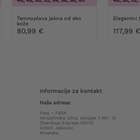
46, 48, 50, 52, 54, 56, 58, 60
48, 50, 52, 
Tamnoplava jakna od eko
Elegantni
kože
80,99 €
117,99 
Informacije za kontakt
Naša adresa:
Paxy – FBSK
Varaždinska ulica, odvojak II kbr. 13
(OverSeas Express DEPO)
42000 Jalkovec
Hrvatska