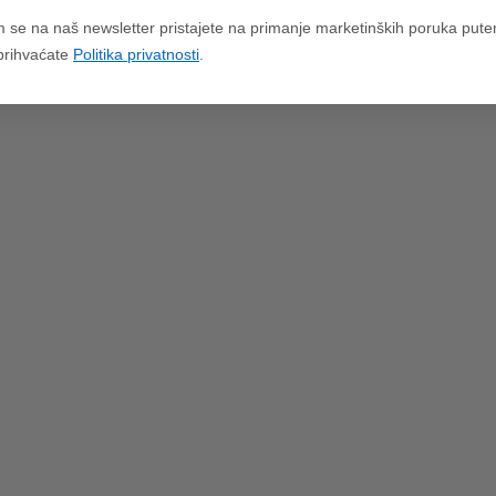
m se na naš newsletter pristajete na primanje marketinških poruka put
 prihvaćate
Politika privatnosti
.