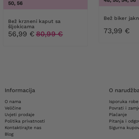
48, 50, 54, 56
50, 56
Bež biker ja
Bež krzneni kaput sa
šljokicama
73,99 €
56,99 €
80,99 €
Informacija
O narudžb
O nama
Isporuka robe
Veličine
Povrati i zam
Uvjeti prodaje
Plaćanje
Politika privatnosti
Pitanja i odgo
Kontaktirajte nas
Sigurna kupov
Blog