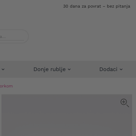
30 dana za povrat – bez pitanja
Donje rublje
Dodaci
zorkom