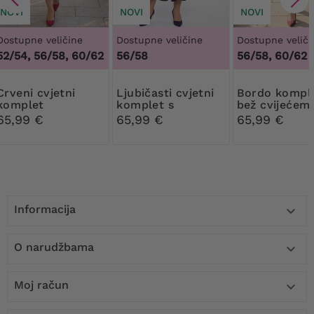
NOVI
NOVI
NOVI
Dostupne veličine
Dostupne veličine
Dostupne veliči
52/54, 56/58, 60/62
56/58
56/58, 60/62
 cvjetni
Ljubičasti cvjetni
Bordo komplet s
komplet
komplet s
bež cvijećem
uzorkom
65,99 €
65,99 €
65,99 €
Informacija

O narudžbama

Moj račun
