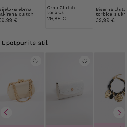
Crna Clutch
-srebrna
Biserna clutch
torbica
lakirana clutch
torbica s uk
29,99 €
torbica torbica
39,99 €
39,99 €
Upotpunite stil