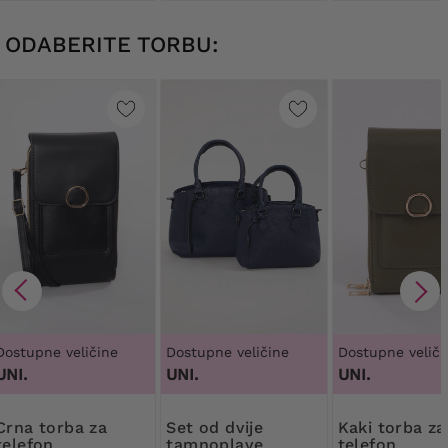
ODABERITE TORBU:
Dostupne veličine
Dostupne veličine
Dostupne veliči
UNI.
UNI.
UNI.
torba za
Set od dvije
Kaki torba za
telefon
tamnoplave
telefon