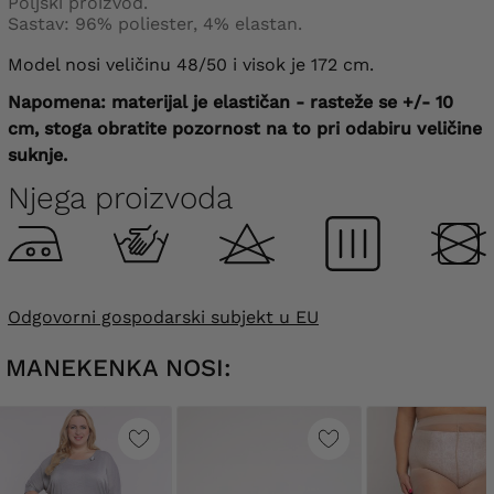
Poljski proizvod.
Sastav: 96% poliester, 4% elastan.
Model nosi veličinu 48/50 i visok je 172 cm.
Napomena: materijal je elastičan - rasteže se +/- 10
cm, stoga obratite pozornost na to pri odabiru veličine
suknje.
Njega proizvoda
Odgovorni gospodarski subjekt u EU
MANEKENKA NOSI: