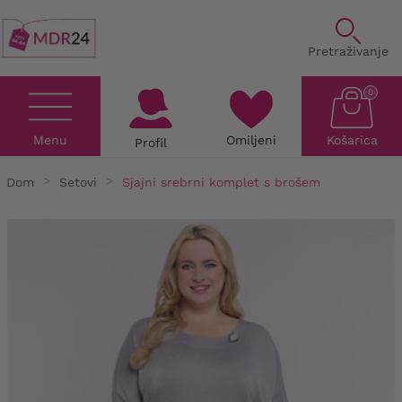
Pretraživanje
0
Menu
Omiljeni
Košarica
Profil
Dom
Setovi
Sjajni srebrni komplet s brošem