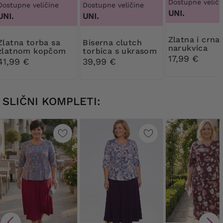
Dostupne veliči
Dostupne veličine
Dostupne veličine
UNI.
UNI.
UNI.
Zlatna i crna
torba sa
Biserna clutch
narukvica
zlatnom kopčom
torbica s ukrasom
17,99 €
41,99 €
39,99 €
SLIČNI KOMPLETI: