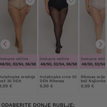
Dostupne veličine
Dostupne veličine
Dostupne veliči
8/50, 52/54, 56/58, 60/62
44/46, 48/50, 52/54, 56/58, 60/62
,
44/46, 48/50, 52/54, 56/58, 60
44/46, 48/50, 52/54, 
,
44/46, 4
pke srednje
Hulahopke crne 30
Ribessa svijetlo
bež 30 DEN
DEN Ribessa
bež Najlonke
Ribessa
DEN
9,99 €
9,99 €
9,99 €
ODABERITE DONJE RUBLJE: